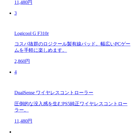
11,480円
3
Logicool G F310r
コスパ抜群のロジクール製有線パッド。幅広いPCゲー
ムを手軽に楽しめます。
2,860円
4
DualSense ワイヤレスコントローラー
圧倒的な没入感を生むPS5純正ワイヤレスコントロー
ラー。
11,480円