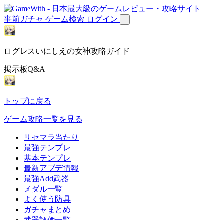
事前ガチャ
ゲーム検索
ログイン
ログレスいにしえの女神攻略ガイド
掲示板Q&A
トップに戻る
ゲーム攻略一覧を見る
リセマラ当たり
最強テンプレ
基本テンプレ
最新アプデ情報
最強Add武器
メダル一覧
よく使う防具
ガチャまとめ
武器評価一覧