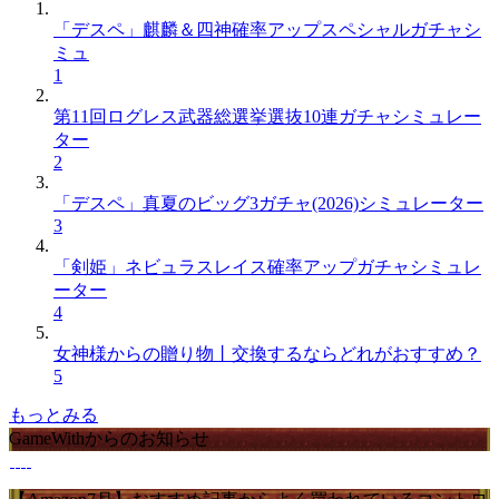
「デスペ」麒麟＆四神確率アップスペシャルガチャシ
ミュ
1
第11回ログレス武器総選挙選抜10連ガチャシミュレー
ター
2
「デスペ」真夏のビッグ3ガチャ(2026)シミュレーター
3
「剣姫」ネビュラスレイス確率アップガチャシミュレ
ーター
4
女神様からの贈り物丨交換するならどれがおすすめ？
5
もっとみる
GameWithからのお知らせ