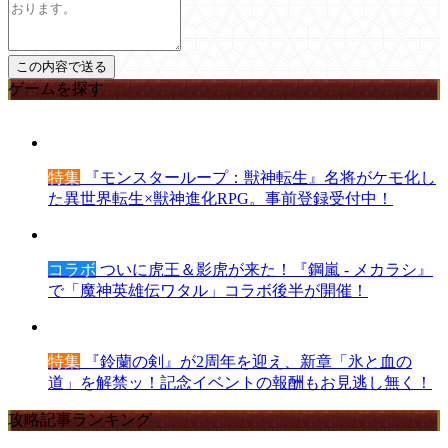
ゲームを探す
特集
『モンスターループ：獣神転生』名将がケモ化し
た異世界転生×獣神進化RPG。事前登録受付中！
コラボ
ついに虎王＆影虎が来た！『鋼嵐 - メカラシ』
で「魔神英雄伝ワタル」コラボ後半が開催！
特集
『鈴蘭の剣』が2周年を迎え、新章「氷と血の
道」を解禁ッ！記念イベントの報酬もお見逃し無く！
攻略記事ランキング