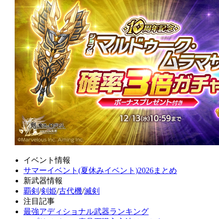
イベント情報
サマーイベント(夏休みイベント)2026まとめ
新武器情報
覇剣
/
剣姫
/
古代機
/
滅剣
注目記事
最強アディショナル武器ランキング