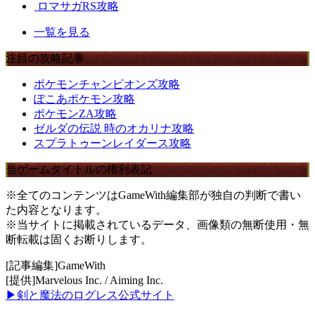
ロマサガRS攻略
一覧を見る
注目の攻略記事
ポケモンチャンピオンズ攻略
ぽこあポケモン攻略
ポケモンZA攻略
ゼルダの伝説 時のオカリナ攻略
スプラトゥーンレイダース攻略
当ゲームタイトルの権利表記
※全てのコンテンツはGameWith編集部が独自の判断で書い
た内容となります。
※当サイトに掲載されているデータ、画像類の無断使用・無
断転載は固くお断りします。
[記事編集]GameWith
[提供]Marvelous Inc. / Aiming Inc.
▶剣と魔法のログレス公式サイト