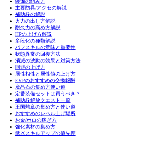
装備の組み方
主要防具/アクセの解説
補助枠の解説
火力の出し方解説
耐久力の高め方解説
HPの上げ方解説
多段化の種類解説
バフスキルの意味と重要性
状態異常の回復方法
消滅の波動の効果と対策方法
回避の上げ方
属性相性と属性値の上げ方
EVPのおすすめの交換報酬
魔晶石の集め方使い道
定番装備セットは買うべき？
補助枠解放クエスト一覧
王国勲章の集め方と使い道
おすすめのレベル上げ場所
お金/ポロの稼ぎ方
強化素材の集め方
武器スキルアップの優先度