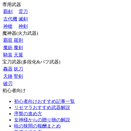
専用武器
覇剣
霊刀
古代機
滅剣
神槍
神剣
魔神器(火力武器)
覇双
羅刹
魔銃
魔剣
騎装
天翼
宝刀武器(多段化&バフ武器)
轟器
妖刀
天錘
聖剣
破刃
初心者向け
初心者向けおすすめ記事一覧
リセマラおすすめ武器解説
序盤の進め方
女神様からの贈り物の解説
暁の狭間の報酬まとめ