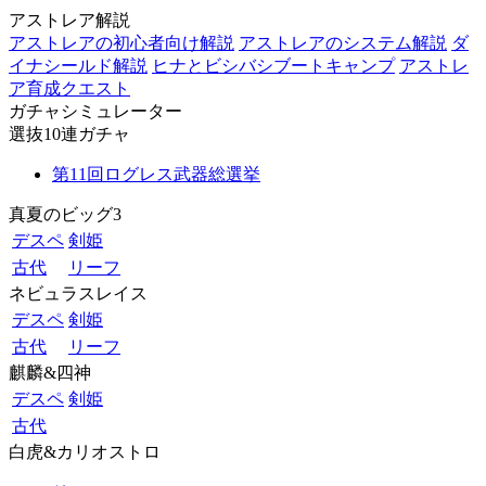
アストレア解説
アストレアの初心者向け解説
アストレアのシステム解説
ダ
イナシールド解説
ヒナとビシバシブートキャンプ
アストレ
ア育成クエスト
ガチャシミュレーター
選抜10連ガチャ
第11回ログレス武器総選挙
真夏のビッグ3
デスペ
剣姫
古代
リーフ
ネビュラスレイス
デスペ
剣姫
古代
リーフ
麒麟&四神
デスペ
剣姫
古代
白虎&カリオストロ