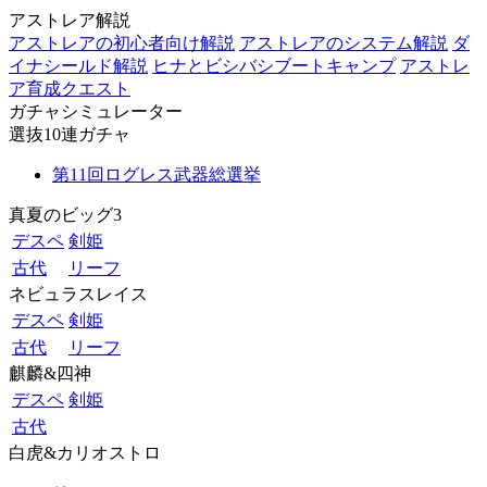
アストレア解説
アストレアの初心者向け解説
アストレアのシステム解説
ダ
イナシールド解説
ヒナとビシバシブートキャンプ
アストレ
ア育成クエスト
ガチャシミュレーター
選抜10連ガチャ
第11回ログレス武器総選挙
真夏のビッグ3
デスペ
剣姫
古代
リーフ
ネビュラスレイス
デスペ
剣姫
古代
リーフ
麒麟&四神
デスペ
剣姫
古代
白虎&カリオストロ