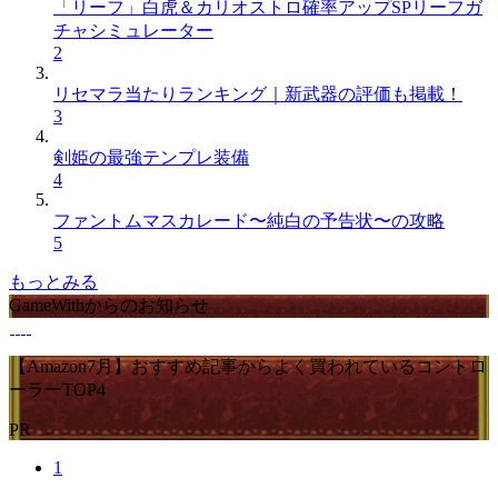
「リーフ」白虎＆カリオストロ確率アップSPリーフガ
チャシミュレーター
2
リセマラ当たりランキング｜新武器の評価も掲載！
3
剣姫の最強テンプレ装備
4
ファントムマスカレード〜純白の予告状〜の攻略
5
もっとみる
GameWithからのお知らせ
【Amazon7月】おすすめ記事からよく買われているコントロ
ーラーTOP4
PR
1