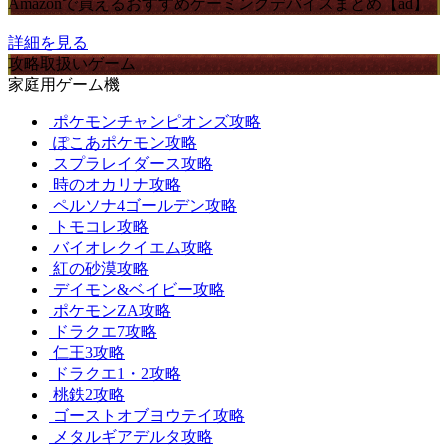
Amazonで買えるおすすめゲーミングデバイスまとめ【ad】
詳細を見る
攻略取扱いゲーム
家庭用ゲーム機
ポケモンチャンピオンズ攻略
ぽこあポケモン攻略
スプラレイダース攻略
時のオカリナ攻略
ペルソナ4ゴールデン攻略
トモコレ攻略
バイオレクイエム攻略
紅の砂漠攻略
デイモン&ベイビー攻略
ポケモンZA攻略
ドラクエ7攻略
仁王3攻略
ドラクエ1・2攻略
桃鉄2攻略
ゴーストオブヨウテイ攻略
メタルギアデルタ攻略