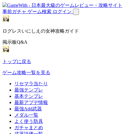
事前ガチャ
ゲーム検索
ログイン
ログレスいにしえの女神攻略ガイド
掲示板Q&A
トップに戻る
ゲーム攻略一覧を見る
リセマラ当たり
最強テンプレ
基本テンプレ
最新アプデ情報
最強Add武器
メダル一覧
よく使う防具
ガチャまとめ
武器評価一覧