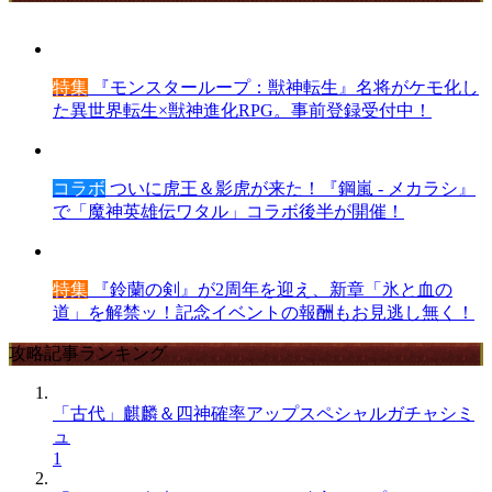
特集
『モンスターループ：獣神転生』名将がケモ化し
た異世界転生×獣神進化RPG。事前登録受付中！
コラボ
ついに虎王＆影虎が来た！『鋼嵐 - メカラシ』
で「魔神英雄伝ワタル」コラボ後半が開催！
特集
『鈴蘭の剣』が2周年を迎え、新章「氷と血の
道」を解禁ッ！記念イベントの報酬もお見逃し無く！
攻略記事ランキング
「古代」麒麟＆四神確率アップスペシャルガチャシミ
ュ
1