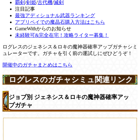
覇剣
/
剣姫
/
古代機
/
滅剣
注目記事
最強アディショナル武器ランキング
アプリペイでの魔晶石購入方法はこちら
GameWithからのお知らせ
未経験可&完全在宅！攻略ライター募集！
ログレスのジェネシス＆ロキの魔神器確率アップガチャシミ
ュレーターです。ガチャを引く前の運試しにぜひどうぞ！
開催中のガチャまとめはこちら
ログレスのガチャシミュ関連リンク
ジョブ別 ジェネシス＆ロキの魔神器確率アッ
プガチャ