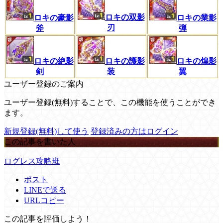
ロキの双影
ロキの豪影
ロキの業影
刃
斧
弾
ロキの絶影
ロキの護影
ロキの煌影
剣
装
翼
ユーザー登録のご案内
ユーザー登録(無料)することで、この機能を使うことができ
ます。
新規登録(無料)して使う
登録済みの方はログイン
この記事を書いた人
ログレス攻略班
ポスト
LINEで送る
URLコピー
この記事を評価しよう！