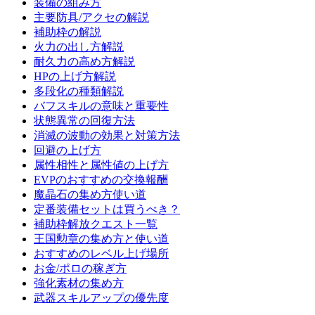
装備の組み方
主要防具/アクセの解説
補助枠の解説
火力の出し方解説
耐久力の高め方解説
HPの上げ方解説
多段化の種類解説
バフスキルの意味と重要性
状態異常の回復方法
消滅の波動の効果と対策方法
回避の上げ方
属性相性と属性値の上げ方
EVPのおすすめの交換報酬
魔晶石の集め方使い道
定番装備セットは買うべき？
補助枠解放クエスト一覧
王国勲章の集め方と使い道
おすすめのレベル上げ場所
お金/ポロの稼ぎ方
強化素材の集め方
武器スキルアップの優先度