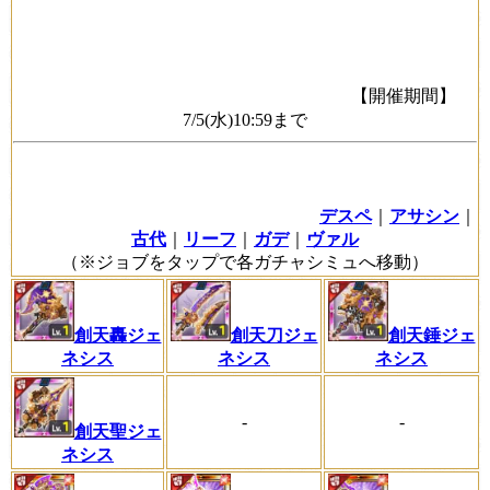
【開催期間】
7/5(水)10:59まで
デスペ
｜
アサシン
｜
古代
｜
リーフ
｜
ガデ
｜
ヴァル
（※ジョブをタップで各ガチャシミュへ移動）
創天轟ジェ
創天刀ジェ
創天錘ジェ
ネシス
ネシス
ネシス
-
-
創天聖ジェ
ネシス