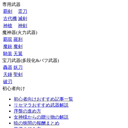
専用武器
覇剣
霊刀
古代機
滅剣
神槍
神剣
魔神器(火力武器)
覇双
羅刹
魔銃
魔剣
騎装
天翼
宝刀武器(多段化&バフ武器)
轟器
妖刀
天錘
聖剣
破刃
初心者向け
初心者向けおすすめ記事一覧
リセマラおすすめ武器解説
序盤の進め方
女神様からの贈り物の解説
暁の狭間の報酬まとめ