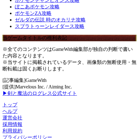
ポケモンチャンピオンズ攻略
ぽこあポケモン攻略
ポケモンZA攻略
ゼルダの伝説 時のオカリナ攻略
スプラトゥーンレイダース攻略
当ゲームタイトルの権利表記
※全てのコンテンツはGameWith編集部が独自の判断で書い
た内容となります。
※当サイトに掲載されているデータ、画像類の無断使用・無
断転載は固くお断りします。
[記事編集]GameWith
[提供]Marvelous Inc. / Aiming Inc.
▶剣と魔法のログレス公式サイト
トップ
ヘルプ
運営会社
採用情報
利用規約
プライバシーポリシー