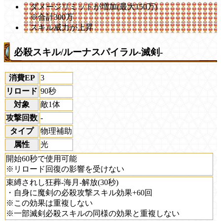
ダメージリミットが増加(最大150万)
※合計300万
スキル威力が上昇
必殺スキル/ルーナスパイラル-滅剣-
消費EP
3
リロード
90秒
対象
敵1体
攻撃回数
-
タイプ
物理補助
属性
光
開始60秒で使用可能
※リロード回復の影響を受けない
束縛されし狂葬-海月-解放(30秒)
・自身に魔剣の必殺攻撃スキル効果+60回
※この効果は重複しない
※一部滅剣必殺スキルの同様の効果と重複しない