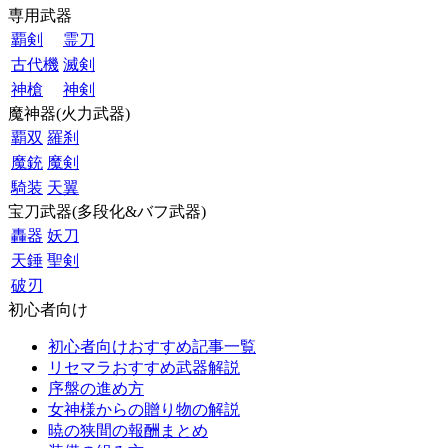
専用武器
覇剣
霊刀
古代機
滅剣
神槍
神剣
魔神器(火力武器)
覇双
羅刹
魔銃
魔剣
騎装
天翼
宝刀武器(多段化&バフ武器)
轟器
妖刀
天錘
聖剣
破刃
初心者向け
初心者向けおすすめ記事一覧
リセマラおすすめ武器解説
序盤の進め方
女神様からの贈り物の解説
暁の狭間の報酬まとめ