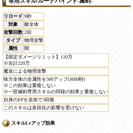
専用スキル/ルーナバインド-滅剣-
リロード
9秒
対象
敵全体
攻撃回数
2回
タイプ
物理攻撃
属性
闇
【固定ダメージリミット】110万
※合計220万
魔攻による物理攻撃
味方全体の全属性を500アップ(3600秒)
※この効果は重複しない
※一部滅剣専用スキルの同様の効果と重複しない
自身のEPを追加で3回復
このスキルは多段化の影響を受けない
スキルLvアップ効果