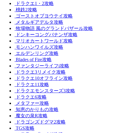
ドラクエ1・2攻略
桃鉄2攻略
ゴーストオブヨウテイ攻略
メタルギアデルタ攻略
牧場物語 風のグランドバザール攻略
ドンキーコングバナンザ攻略
マリオカートワールド攻略
モンハンワイルズ攻略
エルデンリング攻略
Blades of Fire攻略
ファンタジーライフi攻略
ドラクエ3リメイク攻略
ドラクエ10オフライン攻略
ドラクエ11攻略
ドラクエモンスターズ3攻略
ドラクエ6攻略
メタファー攻略
知恵のかりもの攻略
魔女の泉R攻略
ドラゴンズドグマ2攻略
TGS攻略