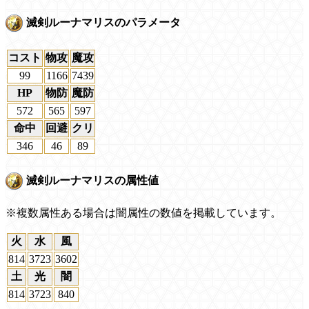
滅剣ルーナマリスのパラメータ
コスト
物攻
魔攻
99
1166
7439
HP
物防
魔防
572
565
597
命中
回避
クリ
346
46
89
滅剣ルーナマリスの属性値
※複数属性ある場合は闇属性の数値を掲載しています。
火
水
風
814
3723
3602
土
光
闇
814
3723
840