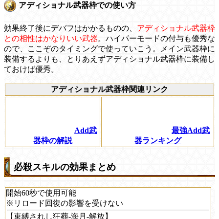
アディショナル武器枠での使い方
効果終了後にデバフはかかるものの、
アディショナル武器枠
との相性はかなりいい武器
。ハイパーモードの付与も優秀な
ので、ここぞのタイミングで使っていこう。メイン武器枠に
装備するよりも、とりあえずアディショナル武器枠に装備し
ておけば優秀。
アディショナル武器枠関連リンク
Add武
最強Add武
器枠の解説
器ランキング
必殺スキルの効果まとめ
開始60秒で使用可能
※リロード回復の影響を受けない
【束縛されし狂葬-海月-解放】