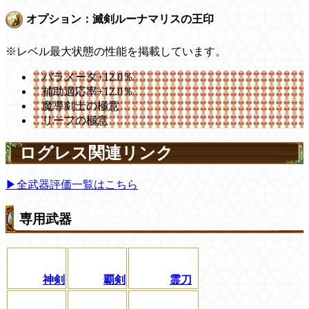
オプション：滅剣ルーナマリスの王印
※レベル最大状態の性能を掲載しています。
パラメータ+12.0％
補助適応率+12.0％
魔導剣士の極意
リーフの極意
ログレス関連リンク
▶全武器評価一覧はこちら
専用武器
神剣
覇剣
霊刀