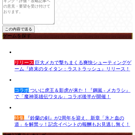
ゲームを探す
リリース
巨大メカで撃ちまくる爽快シューティングゲ
ーム『終末のタイタン：ラストラッシュ』リリース！
コラボ
ついに虎王＆影虎が来た！『鋼嵐 - メカラシ』
で「魔神英雄伝ワタル」コラボ後半が開催！
特集
『鈴蘭の剣』が2周年を迎え、新章「氷と血の
道」を解禁ッ！記念イベントの報酬もお見逃し無く！