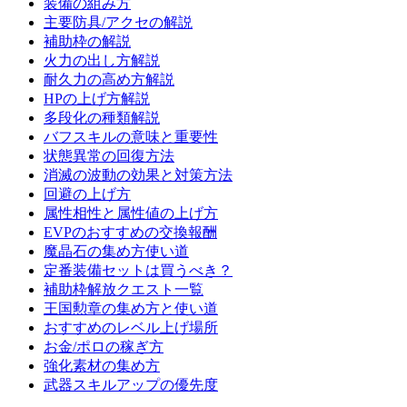
装備の組み方
主要防具/アクセの解説
補助枠の解説
火力の出し方解説
耐久力の高め方解説
HPの上げ方解説
多段化の種類解説
バフスキルの意味と重要性
状態異常の回復方法
消滅の波動の効果と対策方法
回避の上げ方
属性相性と属性値の上げ方
EVPのおすすめの交換報酬
魔晶石の集め方使い道
定番装備セットは買うべき？
補助枠解放クエスト一覧
王国勲章の集め方と使い道
おすすめのレベル上げ場所
お金/ポロの稼ぎ方
強化素材の集め方
武器スキルアップの優先度