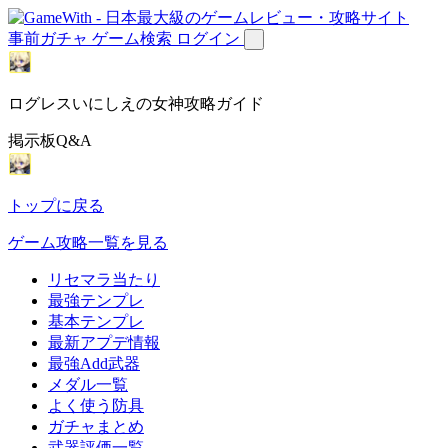
事前ガチャ
ゲーム検索
ログイン
ログレスいにしえの女神攻略ガイド
掲示板Q&A
トップに戻る
ゲーム攻略一覧を見る
リセマラ当たり
最強テンプレ
基本テンプレ
最新アプデ情報
最強Add武器
メダル一覧
よく使う防具
ガチャまとめ
武器評価一覧