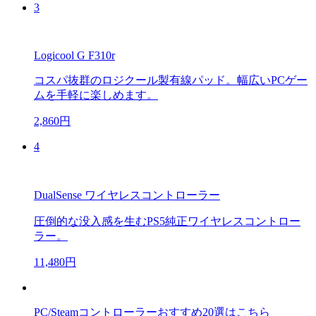
3
Logicool G F310r
コスパ抜群のロジクール製有線パッド。幅広いPCゲー
ムを手軽に楽しめます。
2,860円
4
DualSense ワイヤレスコントローラー
圧倒的な没入感を生むPS5純正ワイヤレスコントロー
ラー。
11,480円
PC/Steamコントローラーおすすめ20選はこちら