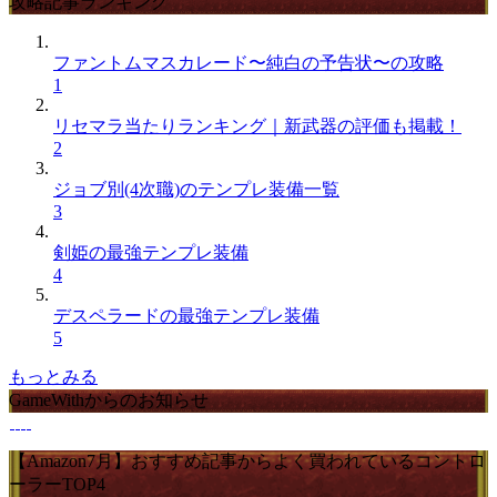
攻略記事ランキング
ファントムマスカレード〜純白の予告状〜の攻略
1
リセマラ当たりランキング｜新武器の評価も掲載！
2
ジョブ別(4次職)のテンプレ装備一覧
3
剣姫の最強テンプレ装備
4
デスペラードの最強テンプレ装備
5
もっとみる
GameWithからのお知らせ
【Amazon7月】おすすめ記事からよく買われているコントロ
ーラーTOP4