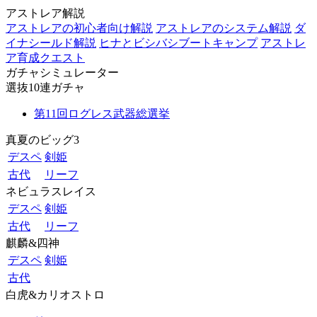
アストレア解説
アストレアの初心者向け解説
アストレアのシステム解説
ダ
イナシールド解説
ヒナとビシバシブートキャンプ
アストレ
ア育成クエスト
ガチャシミュレーター
選抜10連ガチャ
第11回ログレス武器総選挙
真夏のビッグ3
デスペ
剣姫
古代
リーフ
ネビュラスレイス
デスペ
剣姫
古代
リーフ
麒麟&四神
デスペ
剣姫
古代
白虎&カリオストロ