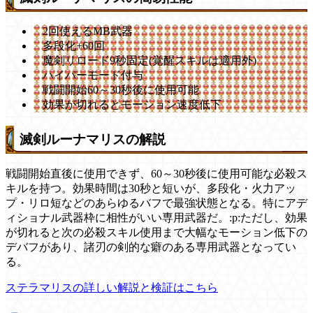
2回使えるMB武器
多段化+60回
魔剣リロード9秒固定(覚醒スキルは適用外)
ハイパーモード付与
戦闘開始60～30秒後に使用可能
効果が切れるとモーション速度低下
滅剣ルーナマリスの解説
戦闘開始直後に使用できず、60～30秒後に使用可能な必殺ス
キルを持つ。効果時間は30秒と短いが、多段化・火力アッ
プ・リロ短などのあらゆるバフで最強状態となる。特にアデ
ィショナル武器枠に相性がいい専用武器だ。:p:ただし、効果
が切れると次の必殺スキル使用まで大幅なモーション低下の
デバフがあり、諸刃の剣的な癖のある専用武器となってい
る。
ステラマリスの詳しい解説と検証はこちら