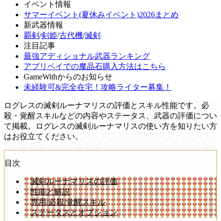
イベント情報
サマーイベント(夏休みイベント)2026まとめ
新武器情報
覇剣
/
剣姫
/
古代機
/
滅剣
注目記事
最強アディショナル武器ランキング
アプリペイでの魔晶石購入方法はこちら
GameWithからのお知らせ
未経験可&完全在宅！攻略ライター募集！
ログレスの滅剣ルーナマリスの評価とスキル性能です。必
殺・覚醒スキルなどの内容やステータス、武器の評価につい
て掲載。ログレスの滅剣ルーナマリスの使い方を知りたい方
はお役立てください。
目次
滅剣ルーナマリスの評価
性能と解説
専用/必殺/覚醒スキル
ステータスとオプション