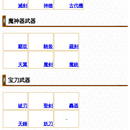
滅剣
神槍
古代機
魔神器武器
覇双
騎装
羅刹
天翼
魔剣
魔銃
宝刀武器
破刃
聖剣
轟器
-
天錘
妖刀