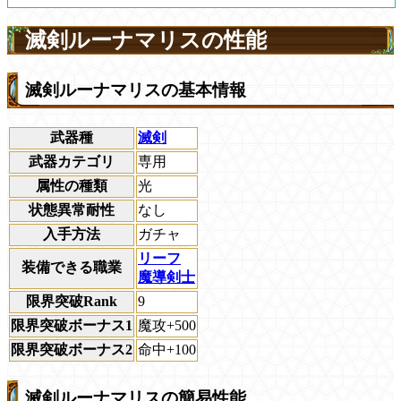
滅剣ルーナマリスの性能
滅剣ルーナマリスの基本情報
武器種
滅剣
武器カテゴリ
専用
属性の種類
光
状態異常耐性
なし
入手方法
ガチャ
リーフ
装備できる職業
魔導剣士
限界突破Rank
9
限界突破ボーナス1
魔攻+500
限界突破ボーナス2
命中+100
滅剣ルーナマリスの簡易性能