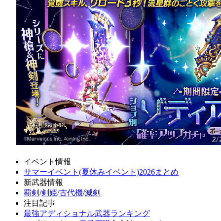
イベント情報
サマーイベント(夏休みイベント)2026まとめ
新武器情報
覇剣
/
剣姫
/
古代機
/
滅剣
注目記事
最強アディショナル武器ランキング