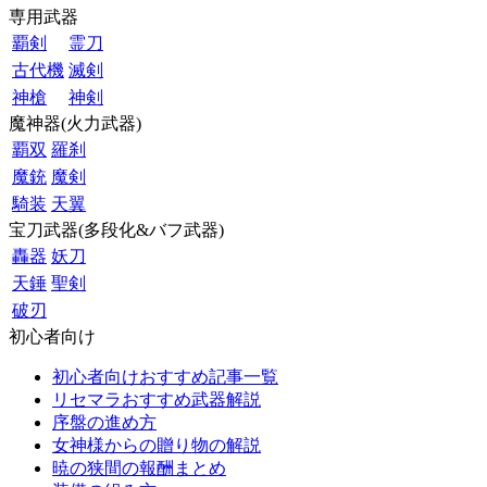
専用武器
覇剣
霊刀
古代機
滅剣
神槍
神剣
魔神器(火力武器)
覇双
羅刹
魔銃
魔剣
騎装
天翼
宝刀武器(多段化&バフ武器)
轟器
妖刀
天錘
聖剣
破刃
初心者向け
初心者向けおすすめ記事一覧
リセマラおすすめ武器解説
序盤の進め方
女神様からの贈り物の解説
暁の狭間の報酬まとめ