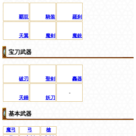
覇双
騎装
羅刹
天翼
魔剣
魔銃
宝刀武器
破刃
聖剣
轟器
-
天錘
妖刀
基本武器
魔弓
弓
槍