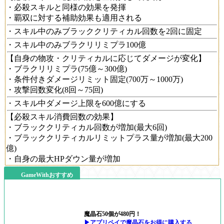
・必殺スキルと同様の効果を発揮
・覇双に対する補助効果も適用される
・スキル中のみブラッククリティカル回数を2回に固定
・スキル中のみブラクリリミプラ100億
【自身の物攻・クリティカルに応じてダメージが変化】
・ブラクリリミプラ(75億～300億)
・条件付きダメージリミット固定(700万～1000万)
・攻撃回数変化(8回～75回)
・スキル中ダメージ上限を600億にする
【必殺スキル消費回数の効果】
・ブラッククリティカル回数が増加(最大6回)
・ブラッククリティカルリミットプラス量が増加(最大200
億)
・自身の最大HPダウン量が増加
GameWithおすすめ
魔晶石50個が480円！
▶アプリペイで魔晶石をお得に購入する