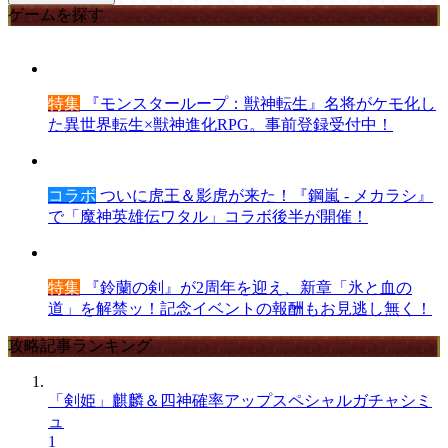
ゲームを探す
特集
『モンスターループ：獣神転生』名将がケモ化し
た異世界転生×獣神進化RPG。事前登録受付中！
コラボ
ついに虎王＆影虎が来た！『鋼嵐 - メカラシ』
で「魔神英雄伝ワタル」コラボ後半が開催！
特集
『鈴蘭の剣』が2周年を迎え、新章「氷と血の
道」を解禁ッ！記念イベントの報酬もお見逃し無く！
攻略記事ランキング
「剣姫」麒麟＆四神確率アップスペシャルガチャシミ
ュ
1