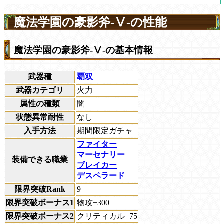
魔法学園の豪影斧-Ⅴ-の性能
魔法学園の豪影斧-Ⅴ-の基本情報
武器種
覇双
武器カテゴリ
火力
属性の種類
闇
状態異常耐性
なし
入手方法
期間限定ガチャ
ファイター
マーセナリー
装備できる職業
ブレイカー
デスペラード
限界突破Rank
9
限界突破ボーナス1
物攻+300
限界突破ボーナス2
クリティカル+75