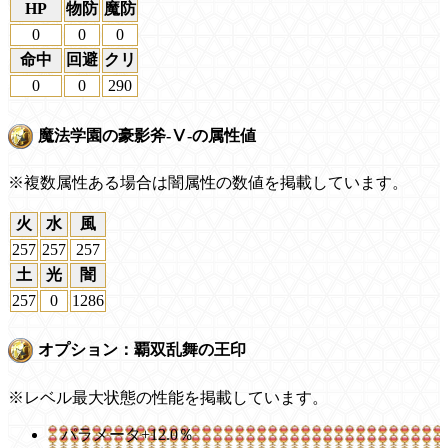
HP
物防
魔防
0
0
0
命中
回避
クリ
0
0
290
魔法学園の豪影斧-Ⅴ-の属性値
※複数属性ある場合は闇属性の数値を掲載しています。
火
水
風
257
257
257
土
光
闇
257
0
1286
オプション：覇双乱舞の王印
※レベル最大状態の性能を掲載しています。
パラメータ+12.0％