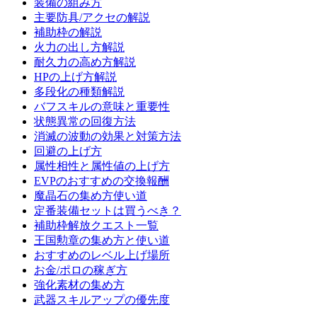
装備の組み方
主要防具/アクセの解説
補助枠の解説
火力の出し方解説
耐久力の高め方解説
HPの上げ方解説
多段化の種類解説
バフスキルの意味と重要性
状態異常の回復方法
消滅の波動の効果と対策方法
回避の上げ方
属性相性と属性値の上げ方
EVPのおすすめの交換報酬
魔晶石の集め方使い道
定番装備セットは買うべき？
補助枠解放クエスト一覧
王国勲章の集め方と使い道
おすすめのレベル上げ場所
お金/ポロの稼ぎ方
強化素材の集め方
武器スキルアップの優先度