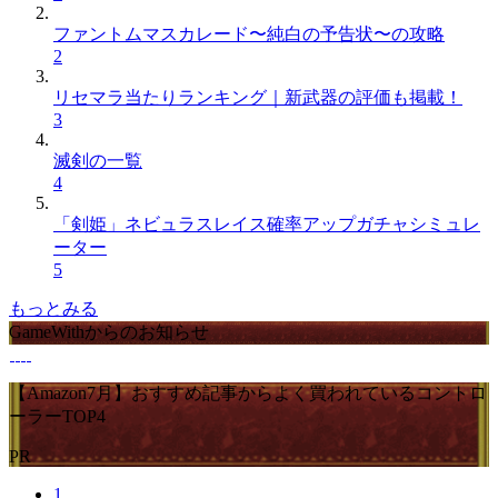
ファントムマスカレード〜純白の予告状〜の攻略
2
リセマラ当たりランキング｜新武器の評価も掲載！
3
滅剣の一覧
4
「剣姫」ネビュラスレイス確率アップガチャシミュレ
ーター
5
もっとみる
GameWithからのお知らせ
【Amazon7月】おすすめ記事からよく買われているコントロ
ーラーTOP4
PR
1