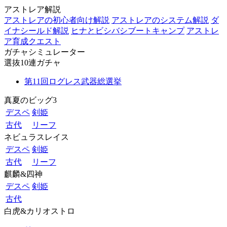
アストレア解説
アストレアの初心者向け解説
アストレアのシステム解説
ダ
イナシールド解説
ヒナとビシバシブートキャンプ
アストレ
ア育成クエスト
ガチャシミュレーター
選抜10連ガチャ
第11回ログレス武器総選挙
真夏のビッグ3
デスペ
剣姫
古代
リーフ
ネビュラスレイス
デスペ
剣姫
古代
リーフ
麒麟&四神
デスペ
剣姫
古代
白虎&カリオストロ