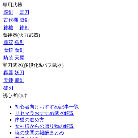
専用武器
覇剣
霊刀
古代機
滅剣
神槍
神剣
魔神器(火力武器)
覇双
羅刹
魔銃
魔剣
騎装
天翼
宝刀武器(多段化&バフ武器)
轟器
妖刀
天錘
聖剣
破刃
初心者向け
初心者向けおすすめ記事一覧
リセマラおすすめ武器解説
序盤の進め方
女神様からの贈り物の解説
暁の狭間の報酬まとめ