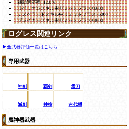
補助適応率+12.0％
リベリオンスキル中リミットプラス+6000
デスペラードスキル中リミットプラス+6000
ブレイカースキル中リミットプラス+3000
ログレス関連リンク
▶全武器評価一覧はこちら
専用武器
神剣
覇剣
霊刀
滅剣
神槍
古代機
魔神器武器