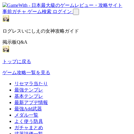
事前ガチャ
ゲーム検索
ログイン
ログレスいにしえの女神攻略ガイド
掲示板Q&A
トップに戻る
ゲーム攻略一覧を見る
リセマラ当たり
最強テンプレ
基本テンプレ
最新アプデ情報
最強Add武器
メダル一覧
よく使う防具
ガチャまとめ
武器評価一覧