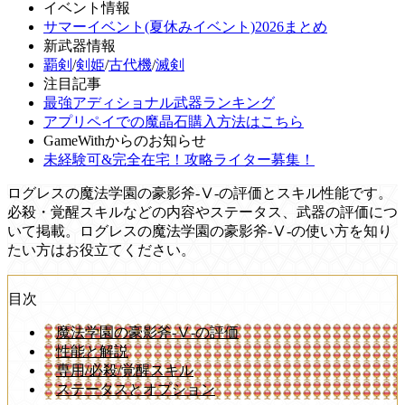
イベント情報
サマーイベント(夏休みイベント)2026まとめ
新武器情報
覇剣
/
剣姫
/
古代機
/
滅剣
注目記事
最強アディショナル武器ランキング
アプリペイでの魔晶石購入方法はこちら
GameWithからのお知らせ
未経験可&完全在宅！攻略ライター募集！
ログレスの魔法学園の豪影斧-Ⅴ-の評価とスキル性能です。
必殺・覚醒スキルなどの内容やステータス、武器の評価につ
いて掲載。ログレスの魔法学園の豪影斧-Ⅴ-の使い方を知り
たい方はお役立てください。
目次
魔法学園の豪影斧-Ⅴ-の評価
性能と解説
専用/必殺/覚醒スキル
ステータスとオプション