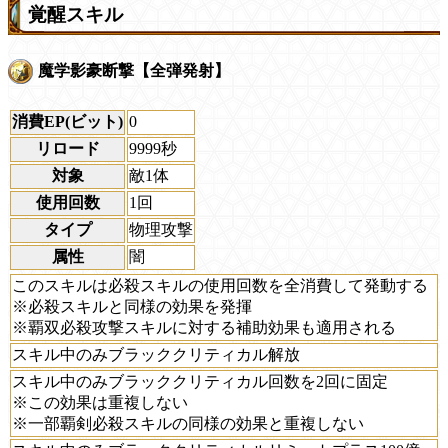
覚醒スキル
魔学影豪断撃【全弾発射】
消費EP(ビット)
0
リロード
9999秒
対象
敵1体
使用回数
1回
タイプ
物理攻撃
属性
闇
このスキルは必殺スキルの使用回数を全消費して発動する
※必殺スキルと同様の効果を発揮
※覇双必殺攻撃スキルに対する補助効果も適用される
スキル中のみブラッククリティカル解放
スキル中のみブラッククリティカル回数を2回に固定
※この効果は重複しない
※一部覇剣必殺スキルの同様の効果と重複しない