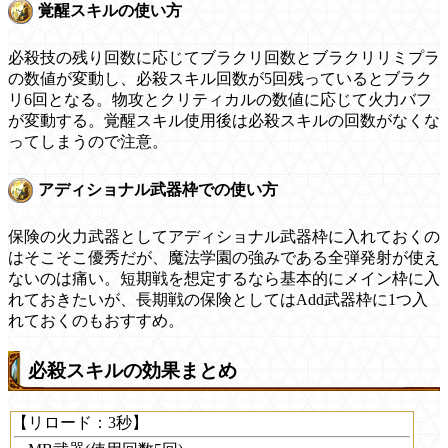
覚醒スキルの使い方
必殺技の残り回数に応じてブラクリ回数とブラクリリミプラ
の数値が変動し、必殺スキル回数が5回残っているとブラク
リ6回となる。物攻とクリティカルの数値に応じて火力バフ
が変動する。覚醒スキル使用後は必殺スキルの回数がなくな
ってしまうので注意。
アディショナル武器枠での使い方
保険の火力武器としてアディショナル武器枠に入れておくの
はそこそこ優秀だが、魔法学園の強みである全弾発射が使え
ないのは痛い。短期戦を想定するなら基本的にメイン枠に入
れておきたいが、長期戦の保険としてはAdd武器枠に1つ入
れておくのもおすすめ。
必殺スキルの効果まとめ
【リロード：3秒】