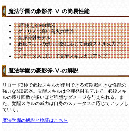
魔法学園の豪影斧-Ⅴ-の簡易性能
5回使えるMB武器
ダメリミの高い高火力武器
全弾発射モデル
必殺スキルの残り回数に応じて覚醒スキル火力アッ
プ
ステータスに応じて覚醒スキル火力アップ
魔法学園の豪影斧-Ⅴ-の解説
リロード3秒で必殺スキルが使用できる短期戦向きな性能の
強力なMB武器。覚醒スキルは全弾発射モデルで、必殺スキ
ルの残り回数が多いほど強烈なダメージを与えられる。ま
た、覚醒スキルの威力は自身のステータスに応じてアップし
ていく。
魔法学園の解説と検証はこちら