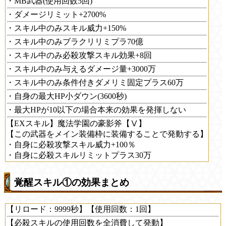
・MB武器(使用回数5回)
・ダメージリミット+2700%
・スキル中のみスキル威力+150%
・スキル中のみブラクリリミプラ70億
・スキル中のみ必殺攻撃スキル効果+8回
・スキル中のみ与えるダメージ量+3000万
・スキル中のみ条件付きダメリミ固定プラス60万
・自身の最大HP小ダウン(3600秒)
・最大HPが10以下の場合本来の効果を発揮しない
【EXスキル】魔法学園の豪影斧【Ⅴ】
【この武器をメイン装備枠に装備することで発動する】
・自身に必殺攻撃スキル威力+100％
・自身に必殺スキルリミットプラス30万
覚醒スキル①の効果まとめ
【リロード：9999秒】【使用回数：1回】
【必殺スキルの使用回数を全消費して発動】