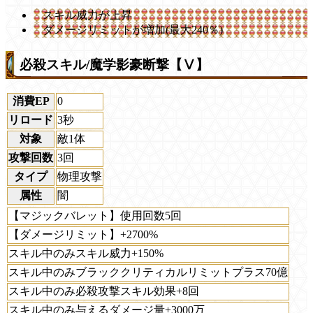
スキル威力が上昇
ダメージリミットが増加(最大240％)
必殺スキル/魔学影豪断撃【Ⅴ】
消費EP
0
リロード
3秒
対象
敵1体
攻撃回数
3回
タイプ
物理攻撃
属性
闇
【マジックバレット】使用回数5回
【ダメージリミット】+2700%
スキル中のみスキル威力+150%
スキル中のみブラッククリティカルリミットプラス70億
スキル中のみ必殺攻撃スキル効果+8回
スキル中のみ与えるダメージ量+3000万