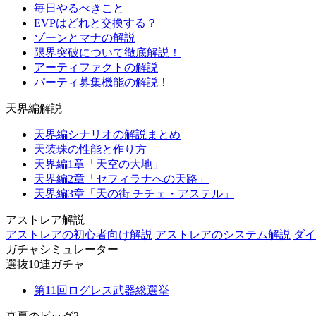
毎日やるべきこと
EVPはどれと交換する？
ゾーンとマナの解説
限界突破について徹底解説！
アーティファクトの解説
パーティ募集機能の解説！
天界編解説
天界編シナリオの解説まとめ
天装珠の性能と作り方
天界編1章「天空の大地」
天界編2章「セフィラナへの天路」
天界編3章「天の街 チチェ・アステル」
アストレア解説
アストレアの初心者向け解説
アストレアのシステム解説
ダイ
ガチャシミュレーター
選抜10連ガチャ
第11回ログレス武器総選挙