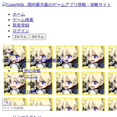
ホーム
ゲーム検索
新規登録
ログイン
2カラム
3カラム
ログレスいにしえの女神攻略ガイド
他の攻略
コミュ
掲示板
Q&A