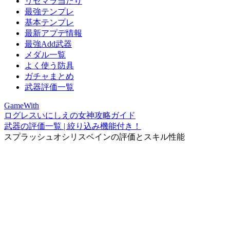
リセマラ当たり
最強テンプレ
基本テンプレ
最新アプデ情報
最強Add武器
メダル一覧
よく使う防具
ガチャまとめ
武器評価一覧
GameWith
ログレスいにしえの女神攻略ガイド
武器の評価一覧 | 絞り込み機能付き！
スプラッシュオシリスベインの評価とスキル性能