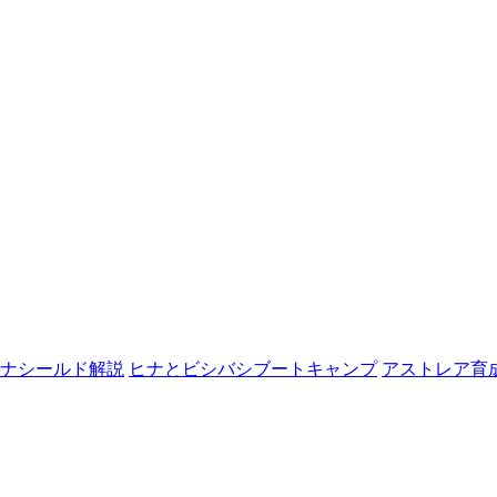
ナシールド解説
ヒナとビシバシブートキャンプ
アストレア育