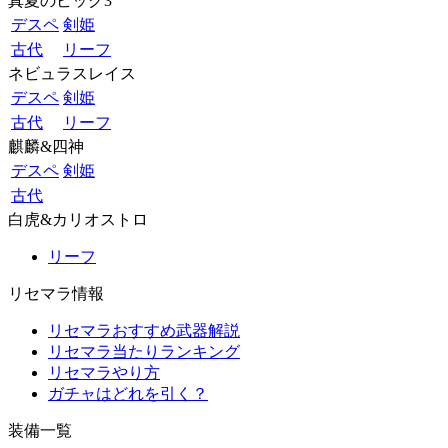
真夏のビッグ3
デスペ
剣姫
古代
リーフ
ネビュラスレイス
デスペ
剣姫
古代
リーフ
麒麟&四神
デスペ
剣姫
古代
白虎&カリオストロ
リーフ
リセマラ情報
リセマラおすすめ武器解説
リセマラ当たりランキング
リセマラやり方
ガチャはどれを引く？
装備一覧