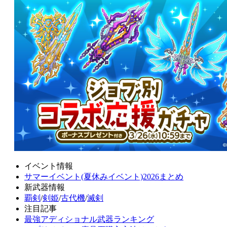
イベント情報
サマーイベント(夏休みイベント)2026まとめ
新武器情報
覇剣
/
剣姫
/
古代機
/
滅剣
注目記事
最強アディショナル武器ランキング