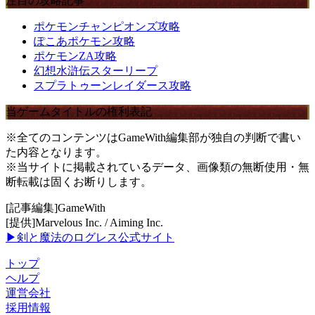
注目の攻略記事
ポケモンチャンピオンズ攻略
ぽこあポケモン攻略
ポケモンZA攻略
幻想水滸伝スターリープ
スプラトゥーンレイダース攻略
当ゲームタイトルの権利表記
※全てのコンテンツはGameWith編集部が独自の判断で書い
た内容となります。
※当サイトに掲載されているデータ、画像類の無断使用・無
断転載は固くお断りします。
[記事編集]GameWith
[提供]Marvelous Inc. / Aiming Inc.
▶剣と魔法のログレス公式サイト
トップ
ヘルプ
運営会社
採用情報