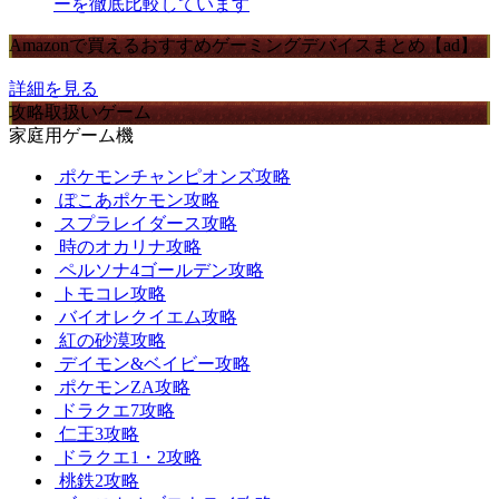
ーを徹底比較しています
Amazonで買えるおすすめゲーミングデバイスまとめ【ad】
詳細を見る
攻略取扱いゲーム
家庭用ゲーム機
ポケモンチャンピオンズ攻略
ぽこあポケモン攻略
スプラレイダース攻略
時のオカリナ攻略
ペルソナ4ゴールデン攻略
トモコレ攻略
バイオレクイエム攻略
紅の砂漠攻略
デイモン&ベイビー攻略
ポケモンZA攻略
ドラクエ7攻略
仁王3攻略
ドラクエ1・2攻略
桃鉄2攻略