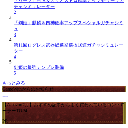
「リーフ」白虎＆カリオストロ確率アップSPリーフガ
チャシミュレーター
2
「剣姫」麒麟＆四神確率アップスペシャルガチャシミ
ュ
3
第11回ログレス武器総選挙選抜10連ガチャシミュレー
ター
4
剣姫の最強テンプレ装備
5
もっとみる
GameWithからのお知らせ
【Amazon7月】おすすめ記事からよく買われているコントロ
ーラーTOP4
PR