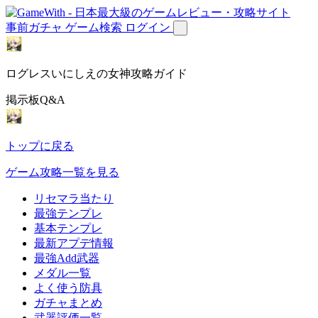
事前ガチャ
ゲーム検索
ログイン
ログレスいにしえの女神攻略ガイド
掲示板Q&A
トップに戻る
ゲーム攻略一覧を見る
リセマラ当たり
最強テンプレ
基本テンプレ
最新アプデ情報
最強Add武器
メダル一覧
よく使う防具
ガチャまとめ
武器評価一覧