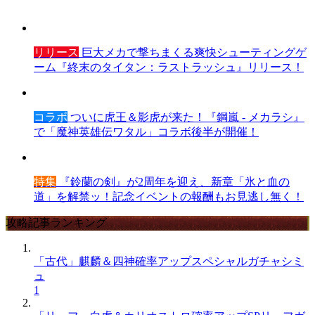
リリース
巨大メカで撃ちまくる爽快シューティングゲ
ーム『終末のタイタン：ラストラッシュ』リリース！
コラボ
ついに虎王＆影虎が来た！『鋼嵐 - メカラシ』
で「魔神英雄伝ワタル」コラボ後半が開催！
特集
『鈴蘭の剣』が2周年を迎え、新章「氷と血の
道」を解禁ッ！記念イベントの報酬もお見逃し無く！
攻略記事ランキング
「古代」麒麟＆四神確率アップスペシャルガチャシミ
ュ
1