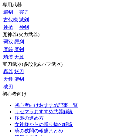
専用武器
覇剣
霊刀
古代機
滅剣
神槍
神剣
魔神器(火力武器)
覇双
羅刹
魔銃
魔剣
騎装
天翼
宝刀武器(多段化&バフ武器)
轟器
妖刀
天錘
聖剣
破刃
初心者向け
初心者向けおすすめ記事一覧
リセマラおすすめ武器解説
序盤の進め方
女神様からの贈り物の解説
暁の狭間の報酬まとめ