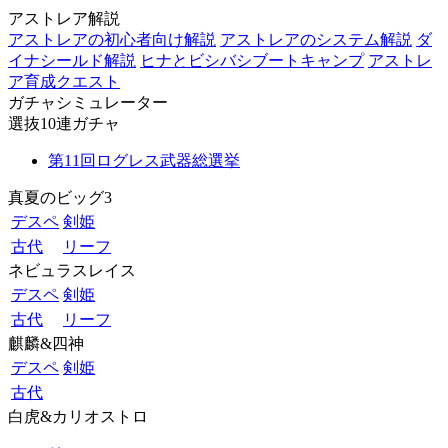
アストレア解説
アストレアの初心者向け解説
アストレアのシステム解説
ダ
イナシールド解説
ヒナとビシバシブートキャンプ
アストレ
ア育成クエスト
ガチャシミュレーター
選抜10連ガチャ
第11回ログレス武器総選挙
真夏のビッグ3
デスペ
剣姫
古代
リーフ
ネビュラスレイス
デスペ
剣姫
古代
リーフ
麒麟&四神
デスペ
剣姫
古代
白虎&カリオストロ