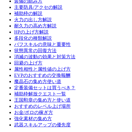
装備の組み方
主要防具/アクセの解説
補助枠の解説
火力の出し方解説
耐久力の高め方解説
HPの上げ方解説
多段化の種類解説
バフスキルの意味と重要性
状態異常の回復方法
消滅の波動の効果と対策方法
回避の上げ方
属性相性と属性値の上げ方
EVPのおすすめの交換報酬
魔晶石の集め方使い道
定番装備セットは買うべき？
補助枠解放クエスト一覧
王国勲章の集め方と使い道
おすすめのレベル上げ場所
お金/ポロの稼ぎ方
強化素材の集め方
武器スキルアップの優先度