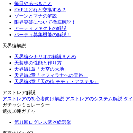
毎日やるべきこと
EVPはどれと交換する？
ゾーンとマナの解説
限界突破について徹底解説！
アーティファクトの解説
パーティ募集機能の解説！
天界編解説
天界編シナリオの解説まとめ
天装珠の性能と作り方
天界編1章「天空の大地」
天界編2章「セフィラナへの天路」
天界編3章「天の街 チチェ・アステル」
アストレア解説
アストレアの初心者向け解説
アストレアのシステム解説
ダイ
ガチャシミュレーター
選抜10連ガチャ
第11回ログレス武器総選挙