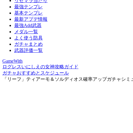
リセマラ当たり
最強テンプレ
基本テンプレ
最新アプデ情報
最強Add武器
メダル一覧
よく使う防具
ガチャまとめ
武器評価一覧
GameWith
ログレスいにしえの女神攻略ガイド
ガチャおすすめとスケジュール
「リーフ」ティアーモ＆ソルディオス確率アップガチャシミ