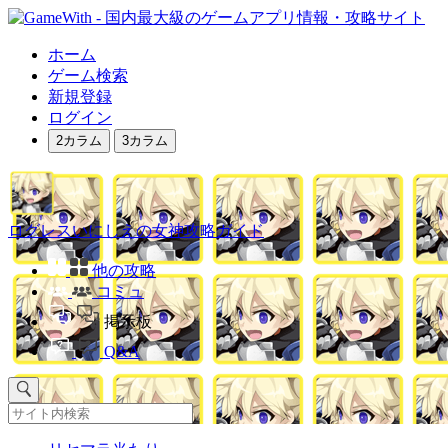
ホーム
ゲーム検索
新規登録
ログイン
2カラム
3カラム
ログレスいにしえの女神攻略ガイド
他の攻略
コミュ
掲示板
Q&A