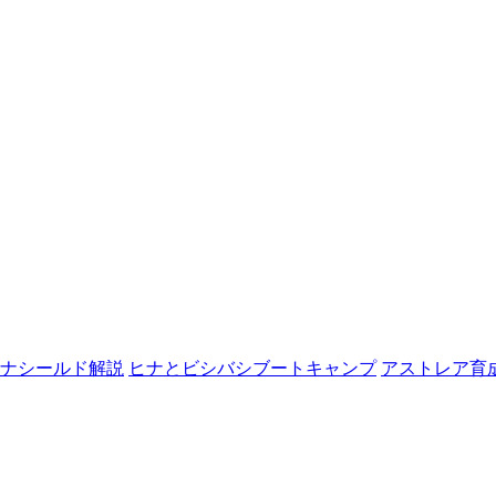
ナシールド解説
ヒナとビシバシブートキャンプ
アストレア育