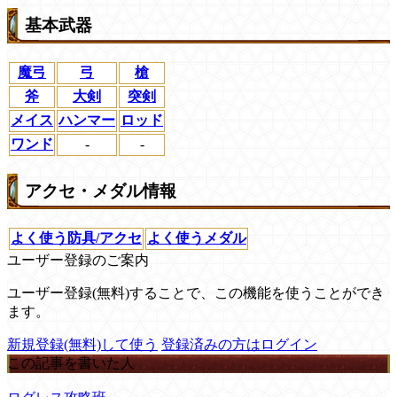
基本武器
魔弓
弓
槍
斧
大剣
突剣
メイス
ハンマー
ロッド
ワンド
-
-
アクセ・メダル情報
よく使う防具/アクセ
よく使うメダル
ユーザー登録のご案内
ユーザー登録(無料)することで、この機能を使うことができ
ます。
新規登録(無料)して使う
登録済みの方はログイン
この記事を書いた人