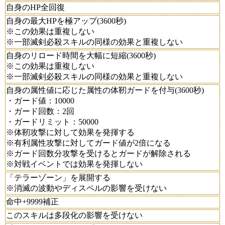
自身のHP全回復
自身の最大HPを極アップ(3600秒)
※この効果は重複しない
※一部滅剣必殺スキルの同様の効果と重複しない
自身のリロード時間を大幅に短縮(3600秒)
※この効果は重複しない
※一部滅剣必殺スキルの同様の効果と重複しない
自身の属性値に応じた属性の体靭ガードを付与(3600秒)
・ガード値：10000
・ガード回数：2回
・ガードリミット：50000
※体靭攻撃に対して効果を発揮する
※有利属性攻撃に対してガード値が2倍になる
※ガード回数分攻撃を受けるとガードが解除される
※対戦イベントでは効果を発揮しない
「テラーゾーン」を展開する
※消滅の波動やディスペルの影響を受けない
命中+9999補正
このスキルは多段化の影響を受けない