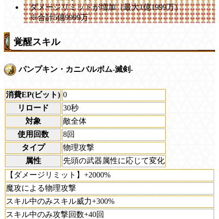
ダメージリミットが増加（最大1億1999万）
※合計5億9999万
覚醒スキル
パンプキン・カニバルボム-滅剣-
消費EP(ビット)
0
リロード
30秒
対象
敵全体
使用回数
8回
タイプ
物理攻撃
属性
先頭の武器属性に応じて変化
【ダメージリミット】+2000%
魔攻による物理攻撃
スキル中のみスキル威力+300%
スキル中のみ攻撃回数+40回