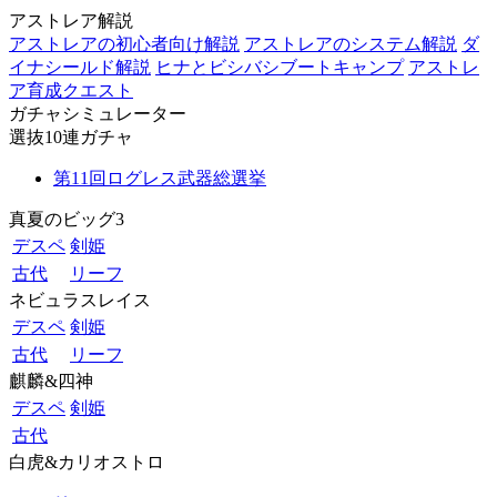
アストレア解説
アストレアの初心者向け解説
アストレアのシステム解説
ダ
イナシールド解説
ヒナとビシバシブートキャンプ
アストレ
ア育成クエスト
ガチャシミュレーター
選抜10連ガチャ
第11回ログレス武器総選挙
真夏のビッグ3
デスペ
剣姫
古代
リーフ
ネビュラスレイス
デスペ
剣姫
古代
リーフ
麒麟&四神
デスペ
剣姫
古代
白虎&カリオストロ