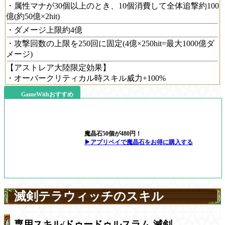
・属性マナが30個以上のとき、10個消費して全体追撃約100
億(約50億×2hit)
・ダメージ上限約4億
・攻撃回数の上限を250回に固定(4億×250hit=最大1000億ダ
メージ)
【アストレア大陸限定効果】
・オーバークリティカル時スキル威力+100%
GameWithおすすめ
魔晶石50個が480円！
▶アプリペイで魔晶石をお得に購入する
滅剣テラウィッチのスキル
専用スキル/ドゥードゥルスラム-滅剣-