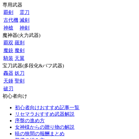
専用武器
覇剣
霊刀
古代機
滅剣
神槍
神剣
魔神器(火力武器)
覇双
羅刹
魔銃
魔剣
騎装
天翼
宝刀武器(多段化&バフ武器)
轟器
妖刀
天錘
聖剣
破刃
初心者向け
初心者向けおすすめ記事一覧
リセマラおすすめ武器解説
序盤の進め方
女神様からの贈り物の解説
暁の狭間の報酬まとめ