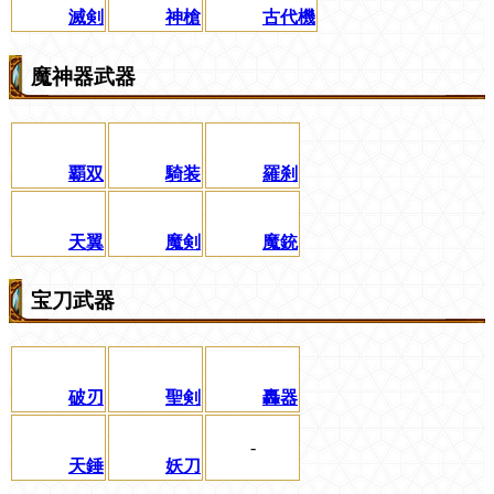
滅剣
神槍
古代機
魔神器武器
覇双
騎装
羅刹
天翼
魔剣
魔銃
宝刀武器
破刃
聖剣
轟器
-
天錘
妖刀