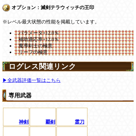
オプション：滅剣テラウィッチの王印
※レベル最大状態の性能を掲載しています。
パラメータ+12.0％
補助適応率+12.0％
魔導剣士の極意
リーフの極意
ログレス関連リンク
▶全武器評価一覧はこちら
専用武器
神剣
覇剣
霊刀