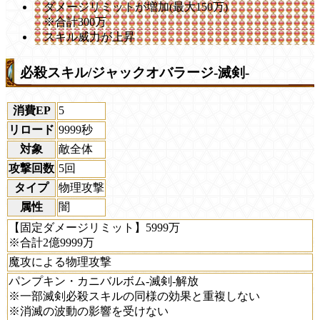
ダメージリミットが増加(最大150万)
※合計300万
スキル威力が上昇
必殺スキル/ジャックオバラージ-滅剣-
消費EP
5
リロード
9999秒
対象
敵全体
攻撃回数
5回
タイプ
物理攻撃
属性
闇
【固定ダメージリミット】5999万
※合計2億9999万
魔攻による物理攻撃
パンプキン・カニバルボム-滅剣-解放
※一部滅剣必殺スキルの同様の効果と重複しない
※消滅の波動の影響を受けない