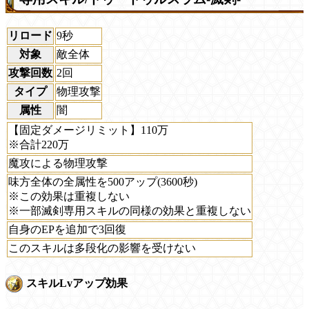
リロード
9秒
対象
敵全体
攻撃回数
2回
タイプ
物理攻撃
属性
闇
【固定ダメージリミット】110万
※合計220万
魔攻による物理攻撃
味方全体の全属性を500アップ(3600秒)
※この効果は重複しない
※一部滅剣専用スキルの同様の効果と重複しない
自身のEPを追加で3回復
このスキルは多段化の影響を受けない
スキルLvアップ効果