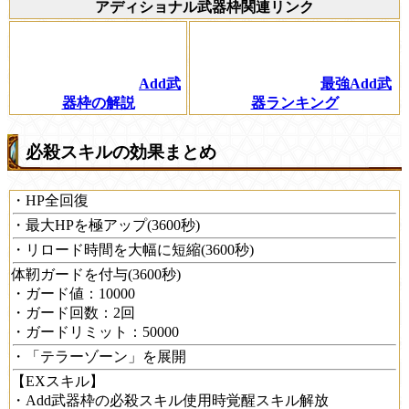
アディショナル武器枠関連リンク
Add武
最強Add武
器枠の解説
器ランキング
必殺スキルの効果まとめ
・HP全回復
・最大HPを極アップ(3600秒)
・リロード時間を大幅に短縮(3600秒)
体靭ガードを付与(3600秒)
・ガード値：10000
・ガード回数：2回
・ガードリミット：50000
・「テラーゾーン」を展開
【EXスキル】
・Add武器枠の必殺スキル使用時覚醒スキル解放