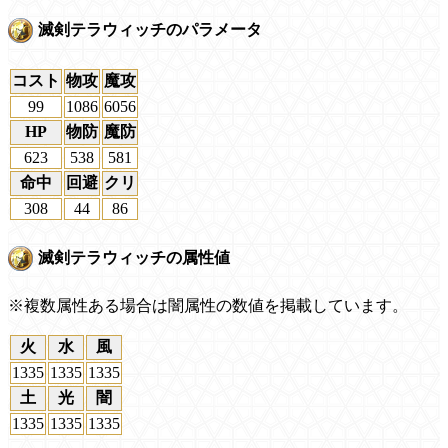
滅剣テラウィッチのパラメータ
コスト
物攻
魔攻
99
1086
6056
HP
物防
魔防
623
538
581
命中
回避
クリ
308
44
86
滅剣テラウィッチの属性値
※複数属性ある場合は闇属性の数値を掲載しています。
火
水
風
1335
1335
1335
土
光
闇
1335
1335
1335