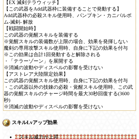
【EX 滅剣テラウィッチ】
【この武器をAdd武器枠に装備することで発動する】
Add武器枠の必殺スキル使用時、パンプキン・カニバルボ
ム-滅剣- 解放
【戦闘開始時】
この武器の覚醒スキルを装備する
※覚醒スキルの装備数が上限の場合、効果を発揮しない
魔剣の専用攻撃スキル使用時、自身に下記の効果を付与
※この効果は合計1回発動すると解除される
・「テラーゾーン」を展開する
※消滅の波動やディスペルの影響を受けない
【アストレア大陸限定効果】
この武器の覚醒スキル使用時、自身に下記の効果を付与
・この武器以外の技錬の必殺・覚醒スキル使用時、この武
器の覚醒スキルのチャージ時間を最大30秒回復する(3600
秒)
※消滅の波動やディスペルの影響を受けない
スキルLvアップ効果
スキル威力が上昇