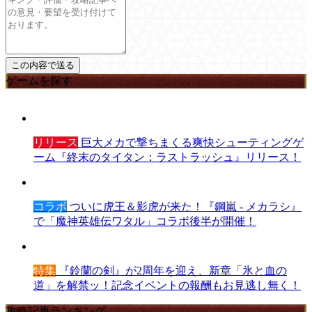
ゲームを探す
リリース
巨大メカで撃ちまくる爽快シューティングゲ
ーム『終末のタイタン：ラストラッシュ』リリース！
コラボ
ついに虎王＆影虎が来た！『鋼嵐 - メカラシ』
で「魔神英雄伝ワタル」コラボ後半が開催！
特集
『鈴蘭の剣』が2周年を迎え、新章「氷と血の
道」を解禁ッ！記念イベントの報酬もお見逃し無く！
攻略記事ランキング