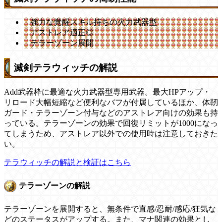
強力な覚醒スキル持ちの火力武器型
アストレア適正◎
テラーゾーン展開
滅剣テラウィッチの解説
Add武器枠に最適な火力武器型専用武器。最大HPアップ・
リロード大幅短縮など便利なバフが付属しているほか、体靭
ガード・テラーゾーン付与などのアストレア向けの効果も持
っている。テラーゾーンの効果で回復リミットが1000になっ
てしまうため、アストレア以外での使用時は注意しておきた
い。
テラウィッチの解説と検証はこちら
テラーゾーンの解説
テラーゾーンを展開すると、無条件で直感/忍耐/感応/狂気な
どのステータスがアップする。また、マナ関連の効果とし