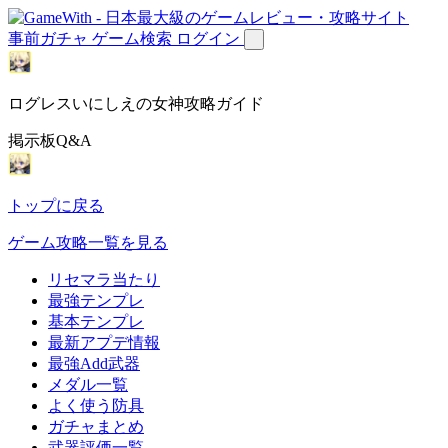
事前ガチャ
ゲーム検索
ログイン
ログレスいにしえの女神攻略ガイド
掲示板Q&A
トップに戻る
ゲーム攻略一覧を見る
リセマラ当たり
最強テンプレ
基本テンプレ
最新アプデ情報
最強Add武器
メダル一覧
よく使う防具
ガチャまとめ
武器評価一覧