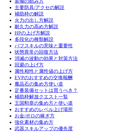
装備の組み方
主要防具/アクセの解説
補助枠の解説
火力の出し方解説
耐久力の高め方解説
HPの上げ方解説
多段化の種類解説
バフスキルの意味と重要性
状態異常の回復方法
消滅の波動の効果と対策方法
回避の上げ方
属性相性と属性値の上げ方
EVPのおすすめの交換報酬
魔晶石の集め方使い道
定番装備セットは買うべき？
補助枠解放クエスト一覧
王国勲章の集め方と使い道
おすすめのレベル上げ場所
お金/ポロの稼ぎ方
強化素材の集め方
武器スキルアップの優先度