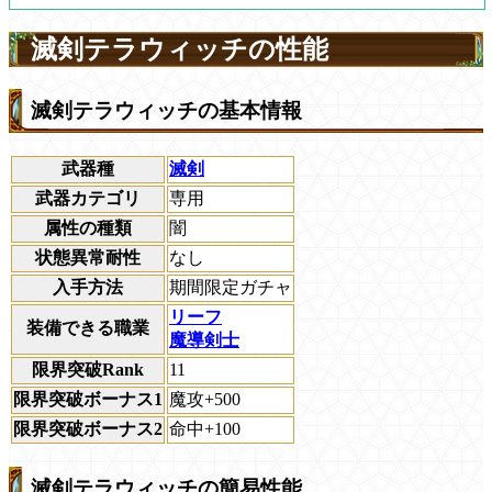
滅剣テラウィッチの性能
滅剣テラウィッチの基本情報
武器種
滅剣
武器カテゴリ
専用
属性の種類
闇
状態異常耐性
なし
入手方法
期間限定ガチャ
リーフ
装備できる職業
魔導剣士
限界突破Rank
11
限界突破ボーナス1
魔攻+500
限界突破ボーナス2
命中+100
滅剣テラウィッチの簡易性能