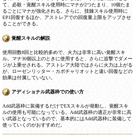
て、必殺・覚醒スキル使用時にマナが2つたまり、10個たま
るごとにマナが強化される。さらに、技錬スキル使用時に
EP1回復するほか、アストレアでの回復量上限をアップさせ
ることができる。
覚醒スキルの解説
使用回数8回と比較的多めで、火力は非常に高い覚醒スキ
ル。マナ30個以上のときに使用すると、さらに追撃でダメー
ジが上乗せされる。アストレア大陸ではさらに火力は上がる
が、ローゼンリッター・カボチャリオットと違い回復などの
効果は付属していない。
アディショナル武器枠での使い方
Add武器枠に装備するだけでEXスキルが発動し、覚醒スキ
ルの使用も可能になっている。Add武器枠の適正が非常に高
い武器となっているので、基本的にはAdd武器枠に装備して
使っていくのがおすすめだ。