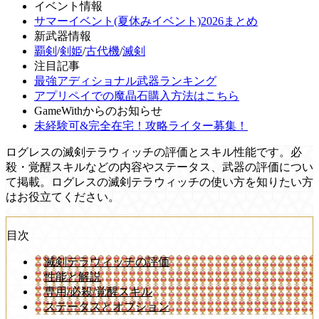
イベント情報
サマーイベント(夏休みイベント)2026まとめ
新武器情報
覇剣
/
剣姫
/
古代機
/
滅剣
注目記事
最強アディショナル武器ランキング
アプリペイでの魔晶石購入方法はこちら
GameWithからのお知らせ
未経験可&完全在宅！攻略ライター募集！
ログレスの滅剣テラウィッチの評価とスキル性能です。必
殺・覚醒スキルなどの内容やステータス、武器の評価につい
て掲載。ログレスの滅剣テラウィッチの使い方を知りたい方
はお役立てください。
目次
滅剣テラウィッチの評価
性能と解説
専用/必殺/覚醒スキル
ステータスとオプション