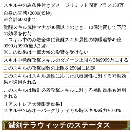
スキル中のみ条件付きダメージリミット固定プラス150万
自身の直感+2000(45秒)
※合計6000まで
覚醒スキル属性マナが30個以上のとき、10個消費して下記
の効果を付与
・スキル中のみ敵全体に覚醒スキル属性の物理追撃49億
9999万9999(最大2回)
※この効果は一部天候の影響を受けない
スキル中覚醒攻撃スキルのダメージ上限を3億9999万にする
このスキルの攻撃回数の上限を250回に固定
このスキルはスキル属性に応じた武器属性に対する補助効
果が適用される
このスキルは魔剣必殺攻撃スキルに対する補助効果も適用
される
【アストレア大陸限定効果】
スキル中のみオーバークリティカル時スキル威力+100%
滅剣テラウィッチのステータス