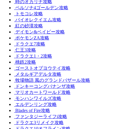
時のオカリナ攻略
ペルソナ4ゴールデン攻略
トモコレ攻略
バイオレクイエム攻略
紅の砂漠攻略
デイモン&ベイビー攻略
ポケモンZA攻略
ドラクエ7攻略
仁王3攻略
ドラクエ1・2攻略
桃鉄2攻略
ゴーストオブヨウテイ攻略
メタルギアデルタ攻略
牧場物語 風のグランドバザール攻略
ドンキーコングバナンザ攻略
マリオカートワールド攻略
モンハンワイルズ攻略
エルデンリング攻略
Blades of Fire攻略
ファンタジーライフi攻略
ドラクエ3リメイク攻略
ドラクエ10オフライン攻略