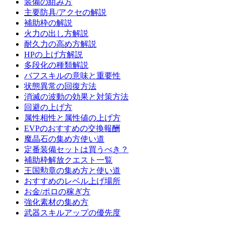
装備の組み方
主要防具/アクセの解説
補助枠の解説
火力の出し方解説
耐久力の高め方解説
HPの上げ方解説
多段化の種類解説
バフスキルの意味と重要性
状態異常の回復方法
消滅の波動の効果と対策方法
回避の上げ方
属性相性と属性値の上げ方
EVPのおすすめの交換報酬
魔晶石の集め方使い道
定番装備セットは買うべき？
補助枠解放クエスト一覧
王国勲章の集め方と使い道
おすすめのレベル上げ場所
お金/ポロの稼ぎ方
強化素材の集め方
武器スキルアップの優先度