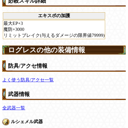
必殺スキル詳細
エキスポの加護
最大EP+3
魔防+3000
リミットブレイク(与えるダメージの限界値79999)
ログレスの他の装備情報
防具/アクセ情報
よく使う防具/アクセ一覧
武器情報
全武器一覧
ルシェメル武器