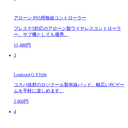
アローン PS5用無線コントローラー
プレステ5対応のアローン製ワイヤレスコントローラ
ー。サブ機としても優秀。
11,480円
3
Logicool G F310r
コスパ抜群のロジクール製有線パッド。幅広いPCゲー
ムを手軽に楽しめます。
2,860円
4