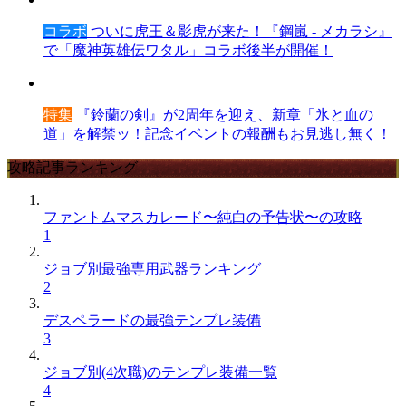
コラボ
ついに虎王＆影虎が来た！『鋼嵐 - メカラシ』
で「魔神英雄伝ワタル」コラボ後半が開催！
特集
『鈴蘭の剣』が2周年を迎え、新章「氷と血の
道」を解禁ッ！記念イベントの報酬もお見逃し無く！
攻略記事ランキング
ファントムマスカレード〜純白の予告状〜の攻略
1
ジョブ別最強専用武器ランキング
2
デスペラードの最強テンプレ装備
3
ジョブ別(4次職)のテンプレ装備一覧
4