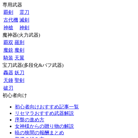
専用武器
覇剣
霊刀
古代機
滅剣
神槍
神剣
魔神器(火力武器)
覇双
羅刹
魔銃
魔剣
騎装
天翼
宝刀武器(多段化&バフ武器)
轟器
妖刀
天錘
聖剣
破刃
初心者向け
初心者向けおすすめ記事一覧
リセマラおすすめ武器解説
序盤の進め方
女神様からの贈り物の解説
暁の狭間の報酬まとめ