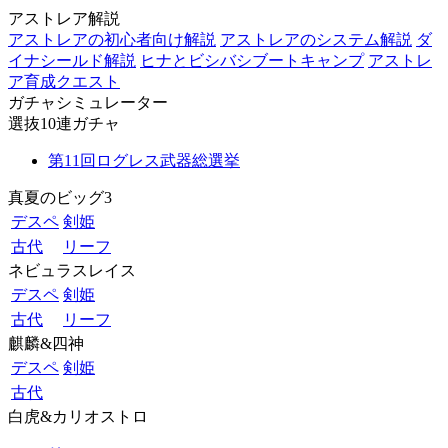
アストレア解説
アストレアの初心者向け解説
アストレアのシステム解説
ダ
イナシールド解説
ヒナとビシバシブートキャンプ
アストレ
ア育成クエスト
ガチャシミュレーター
選抜10連ガチャ
第11回ログレス武器総選挙
真夏のビッグ3
デスペ
剣姫
古代
リーフ
ネビュラスレイス
デスペ
剣姫
古代
リーフ
麒麟&四神
デスペ
剣姫
古代
白虎&カリオストロ