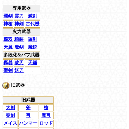
専用武器
覇剣
霊刀
滅剣
神槍
神剣
古代機
火力武器
覇双
騎装
羅刹
天翼
魔剣
魔銃
多段化&バフ武器
轟器
破刃
天錘
聖剣
妖刀
-
旧武器
旧武器
大剣
斧
槍
突剣
弓
魔弓
メイス
ハンマー
ロッド