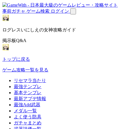
事前ガチャ
ゲーム検索
ログイン
ログレスいにしえの女神攻略ガイド
掲示板Q&A
トップに戻る
ゲーム攻略一覧を見る
リセマラ当たり
最強テンプレ
基本テンプレ
最新アプデ情報
最強Add武器
メダル一覧
よく使う防具
ガチャまとめ
武器評価一覧