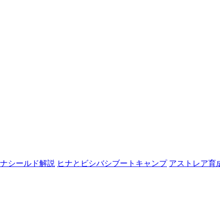
ナシールド解説
ヒナとビシバシブートキャンプ
アストレア育