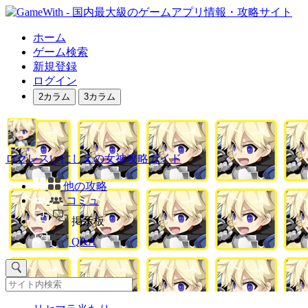
ホーム
ゲーム検索
新規登録
ログイン
2カラム
3カラム
ログレスいにしえの女神攻略ガイド
他の攻略
コミュ
掲示板
Q&A