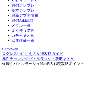
リセマラ当たり
最強テンプレ
基本テンプレ
最新アプデ情報
最強Add武器
メダル一覧
よく使う防具
ガチャまとめ
武器評価一覧
GameWith
ログレスいにしえの女神攻略ガイド
属性チャレンジバトルラッシュ攻略まとめ
火属性バトルラッシュHard5人戦闘攻略ポイント