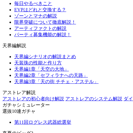
毎日やるべきこと
EVPはどれと交換する？
ゾーンとマナの解説
限界突破について徹底解説！
アーティファクトの解説
パーティ募集機能の解説！
天界編解説
天界編シナリオの解説まとめ
天装珠の性能と作り方
天界編1章「天空の大地」
天界編2章「セフィラナへの天路」
天界編3章「天の街 チチェ・アステル」
アストレア解説
アストレアの初心者向け解説
アストレアのシステム解説
ダイ
ガチャシミュレーター
選抜10連ガチャ
第11回ログレス武器総選挙