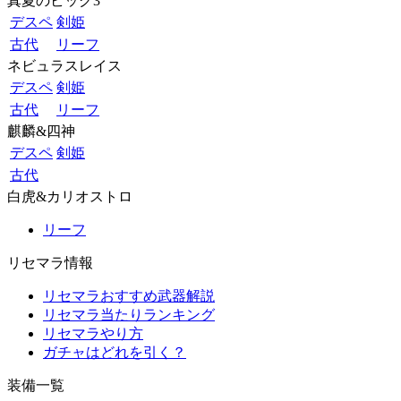
真夏のビッグ3
デスペ
剣姫
古代
リーフ
ネビュラスレイス
デスペ
剣姫
古代
リーフ
麒麟&四神
デスペ
剣姫
古代
白虎&カリオストロ
リーフ
リセマラ情報
リセマラおすすめ武器解説
リセマラ当たりランキング
リセマラやり方
ガチャはどれを引く？
装備一覧