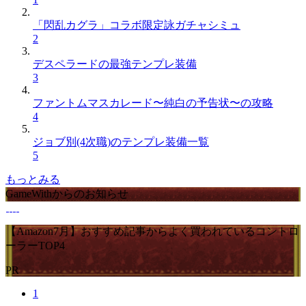
「閃乱カグラ」コラボ限定詠ガチャシミュ
2
デスペラードの最強テンプレ装備
3
ファントムマスカレード〜純白の予告状〜の攻略
4
ジョブ別(4次職)のテンプレ装備一覧
5
もっとみる
GameWithからのお知らせ
【Amazon7月】おすすめ記事からよく買われているコントロ
ーラーTOP4
PR
1