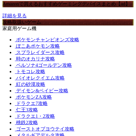
Amazonで買えるおすすめゲーミングデバイスまとめ【ad】
詳細を見る
攻略取扱いゲーム
家庭用ゲーム機
ポケモンチャンピオンズ攻略
ぽこあポケモン攻略
スプラレイダース攻略
時のオカリナ攻略
ペルソナ4ゴールデン攻略
トモコレ攻略
バイオレクイエム攻略
紅の砂漠攻略
デイモン&ベイビー攻略
ポケモンZA攻略
ドラクエ7攻略
仁王3攻略
ドラクエ1・2攻略
桃鉄2攻略
ゴーストオブヨウテイ攻略
メタルギアデルタ攻略