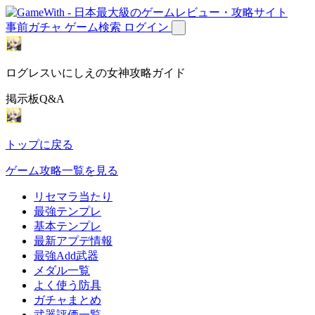
事前ガチャ
ゲーム検索
ログイン
ログレスいにしえの女神攻略ガイド
掲示板Q&A
トップに戻る
ゲーム攻略一覧を見る
リセマラ当たり
最強テンプレ
基本テンプレ
最新アプデ情報
最強Add武器
メダル一覧
よく使う防具
ガチャまとめ
武器評価一覧