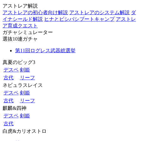
アストレア解説
アストレアの初心者向け解説
アストレアのシステム解説
ダ
イナシールド解説
ヒナとビシバシブートキャンプ
アストレ
ア育成クエスト
ガチャシミュレーター
選抜10連ガチャ
第11回ログレス武器総選挙
真夏のビッグ3
デスペ
剣姫
古代
リーフ
ネビュラスレイス
デスペ
剣姫
古代
リーフ
麒麟&四神
デスペ
剣姫
古代
白虎&カリオストロ