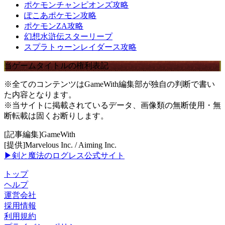
ポケモンチャンピオンズ攻略
ぽこあポケモン攻略
ポケモンZA攻略
幻想水滸伝スターリープ
スプラトゥーンレイダース攻略
当ゲームタイトルの権利表記
※全てのコンテンツはGameWith編集部が独自の判断で書い
た内容となります。
※当サイトに掲載されているデータ、画像類の無断使用・無
断転載は固くお断りします。
[記事編集]GameWith
[提供]Marvelous Inc. / Aiming Inc.
▶剣と魔法のログレス公式サイト
トップ
ヘルプ
運営会社
採用情報
利用規約