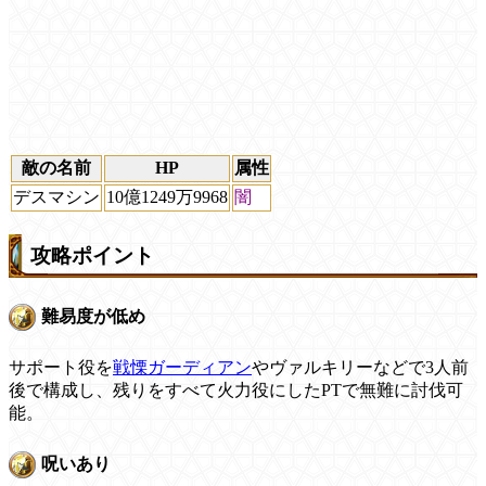
敵の名前
HP
属性
デスマシン
10億1249万9968
闇
攻略ポイント
難易度が低め
サポート役を
戦慄ガーディアン
やヴァルキリーなどで3人前
後で構成し、残りをすべて火力役にしたPTで無難に討伐可
能。
呪いあり