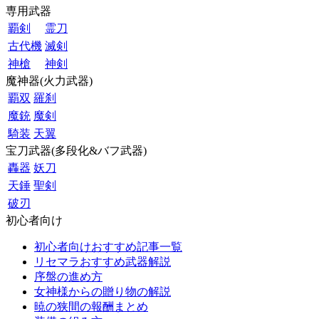
専用武器
覇剣
霊刀
古代機
滅剣
神槍
神剣
魔神器(火力武器)
覇双
羅刹
魔銃
魔剣
騎装
天翼
宝刀武器(多段化&バフ武器)
轟器
妖刀
天錘
聖剣
破刃
初心者向け
初心者向けおすすめ記事一覧
リセマラおすすめ武器解説
序盤の進め方
女神様からの贈り物の解説
暁の狭間の報酬まとめ