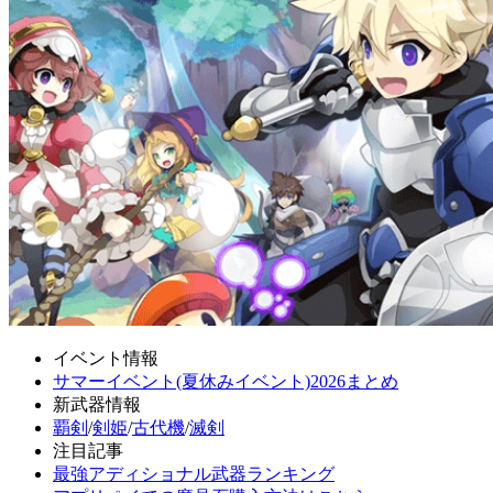
イベント情報
サマーイベント(夏休みイベント)2026まとめ
新武器情報
覇剣
/
剣姫
/
古代機
/
滅剣
注目記事
最強アディショナル武器ランキング