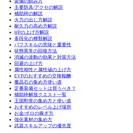
装備の組み方
主要防具/アクセの解説
補助枠の解説
火力の出し方解説
耐久力の高め方解説
HPの上げ方解説
多段化の種類解説
バフスキルの意味と重要性
状態異常の回復方法
消滅の波動の効果と対策方法
回避の上げ方
属性相性と属性値の上げ方
EVPのおすすめの交換報酬
魔晶石の集め方使い道
定番装備セットは買うべき？
補助枠解放クエスト一覧
王国勲章の集め方と使い道
おすすめのレベル上げ場所
お金/ポロの稼ぎ方
強化素材の集め方
武器スキルアップの優先度