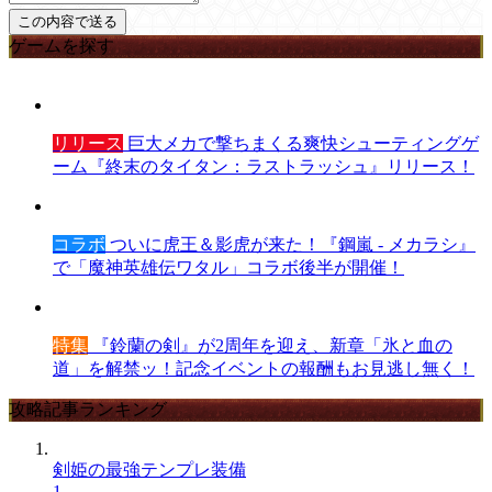
ゲームを探す
リリース
巨大メカで撃ちまくる爽快シューティングゲ
ーム『終末のタイタン：ラストラッシュ』リリース！
コラボ
ついに虎王＆影虎が来た！『鋼嵐 - メカラシ』
で「魔神英雄伝ワタル」コラボ後半が開催！
特集
『鈴蘭の剣』が2周年を迎え、新章「氷と血の
道」を解禁ッ！記念イベントの報酬もお見逃し無く！
攻略記事ランキング
剣姫の最強テンプレ装備
1