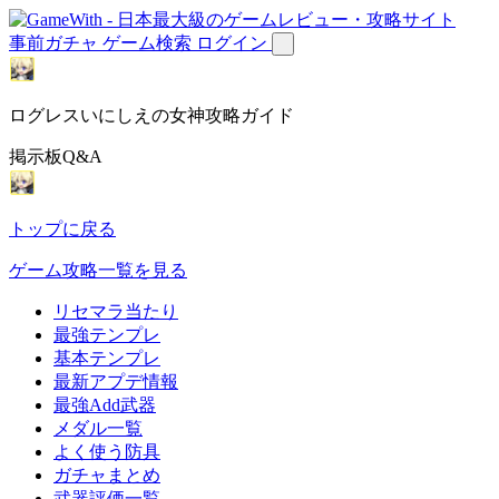
事前ガチャ
ゲーム検索
ログイン
ログレスいにしえの女神攻略ガイド
掲示板Q&A
トップに戻る
ゲーム攻略一覧を見る
リセマラ当たり
最強テンプレ
基本テンプレ
最新アプデ情報
最強Add武器
メダル一覧
よく使う防具
ガチャまとめ
武器評価一覧