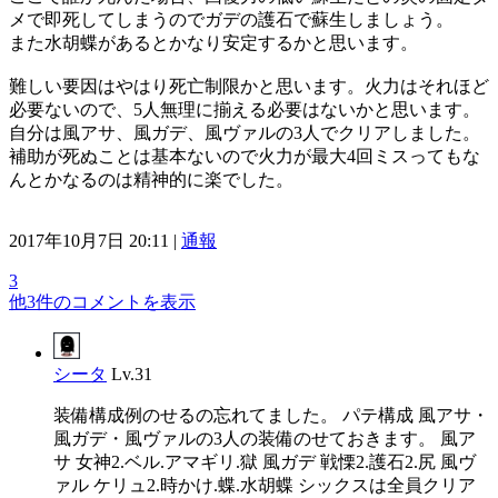
メで即死してしまうのでガデの護石で蘇生しましょう。
また水胡蝶があるとかなり安定するかと思います。
難しい要因はやはり死亡制限かと思います。火力はそれほど
必要ないので、5人無理に揃える必要はないかと思います。
自分は風アサ、風ガデ、風ヴァルの3人でクリアしました。
補助が死ぬことは基本ないので火力が最大4回ミスってもな
んとかなるのは精神的に楽でした。
2017年10月7日 20:11 |
通報
3
他3件のコメントを表示
シータ
Lv.31
装備構成例のせるの忘れてました。 パテ構成 風アサ・
風ガデ・風ヴァルの3人の装備のせておきます。 風ア
サ 女神2.ベル.アマギリ.獄 風ガデ 戦慄2.護石2.尻 風ヴ
ァル ケリュ2.時かけ.蝶.水胡蝶 シックスは全員クリア