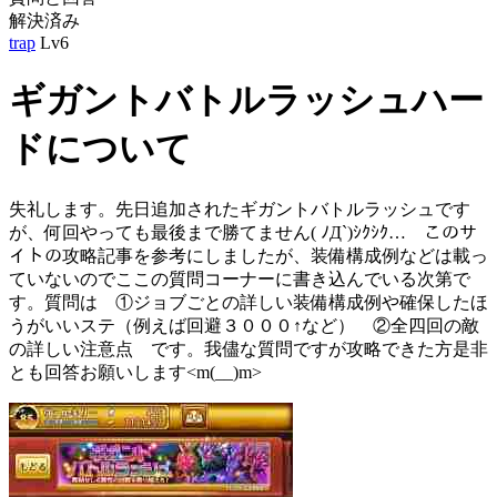
解決済み
trap
Lv6
ギガントバトルラッシュハー
ドについて
失礼します。先日追加されたギガントバトルラッシュです
が、何回やっても最後まで勝てません( ﾉД`)ｼｸｼｸ… このサ
イトの攻略記事を参考にしましたが、装備構成例などは載っ
ていないのでここの質問コーナーに書き込んでいる次第で
す。質問は ①ジョブごとの詳しい装備構成例や確保したほ
うがいいステ（例えば回避３０００↑など） ②全四回の敵
の詳しい注意点 です。我儘な質問ですが攻略できた方是非
とも回答お願いします<m(__)m>