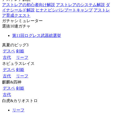
アストレアの初心者向け解説
アストレアのシステム解説
ダ
イナシールド解説
ヒナとビシバシブートキャンプ
アストレ
ア育成クエスト
ガチャシミュレーター
選抜10連ガチャ
第11回ログレス武器総選挙
真夏のビッグ3
デスペ
剣姫
古代
リーフ
ネビュラスレイス
デスペ
剣姫
古代
リーフ
麒麟&四神
デスペ
剣姫
古代
白虎&カリオストロ
リーフ