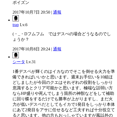
ポイズン
2017年10月7日 20:50 |
通報
trap
Lv.6
(・_・Dフムフム ではデスぺの場合どうなるのでし
ょうか？
2017年10月8日 20:24 |
通報
シータ
Lv.31
1番デスペが輝くのはイカなのでそこを倒せる火力を準
備できればいいかと思います。週末お手伝いを10組ほ
どしましたが今回のクエはそれぞれの役割をしっかり
意識するとクリア可能かと思います。極端な話弱い方
ならHP盛りや死んでしまう箇所の神獣などをして補助
に回り蝶をするだけでも勝率が上がりますし、まだ火
力が低いデスペだとしてもイカで1発目をしっかり本体
にあて2発目をアサに任せるなど工夫すれば十分役立て
ると思います。他の方もおっしゃていますが風以外の