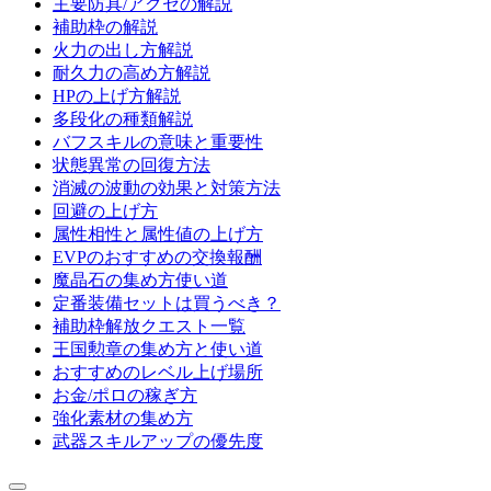
主要防具/アクセの解説
補助枠の解説
火力の出し方解説
耐久力の高め方解説
HPの上げ方解説
多段化の種類解説
バフスキルの意味と重要性
状態異常の回復方法
消滅の波動の効果と対策方法
回避の上げ方
属性相性と属性値の上げ方
EVPのおすすめの交換報酬
魔晶石の集め方使い道
定番装備セットは買うべき？
補助枠解放クエスト一覧
王国勲章の集め方と使い道
おすすめのレベル上げ場所
お金/ポロの稼ぎ方
強化素材の集め方
武器スキルアップの優先度