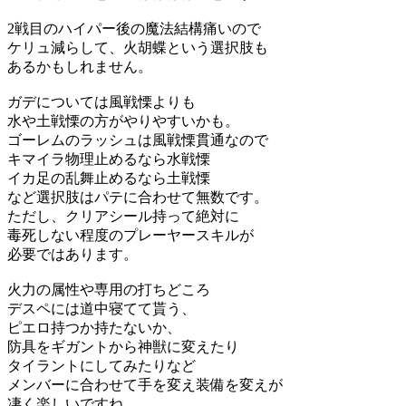
2戦目のハイパー後の魔法結構痛いので
ケリュ減らして、火胡蝶という選択肢も
あるかもしれません。
ガデについては風戦慄よりも
水や土戦慄の方がやりやすいかも。
ゴーレムのラッシュは風戦慄貫通なので
キマイラ物理止めるなら水戦慄
イカ足の乱舞止めるなら土戦慄
など選択肢はパテに合わせて無数です。
ただし、クリアシール持って絶対に
毒死しない程度のプレーヤースキルが
必要ではあります。
火力の属性や専用の打ちどころ
デスペには道中寝てて貰う、
ピエロ持つか持たないか、
防具をギガントから神獣に変えたり
タイラントにしてみたりなど
メンバーに合わせて手を変え装備を変えが
凄く楽しいですね。