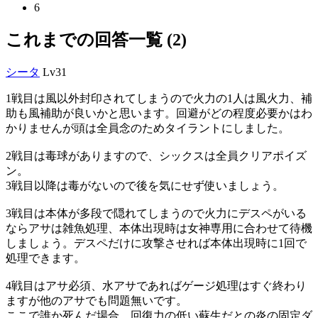
6
これまでの回答一覧 (2)
シータ
Lv31
1戦目は風以外封印されてしまうので火力の1人は風火力、補
助も風補助が良いかと思います。回避がどの程度必要かはわ
かりませんが頭は全員念のためタイラントにしました。
2戦目は毒球がありますので、シックスは全員クリアポイズ
ン。
3戦目以降は毒がないので後を気にせず使いましょう。
3戦目は本体が多段で隠れてしまうので火力にデスペがいる
ならアサは雑魚処理、本体出現時は女神専用に合わせて待機
しましょう。デスペだけに攻撃させれば本体出現時に1回で
処理できます。
4戦目はアサ必須、水アサであればゲージ処理はすぐ終わり
ますが他のアサでも問題無いです。
ここで誰か死んだ場合、回復力の低い蘇生だとの炎の固定ダ