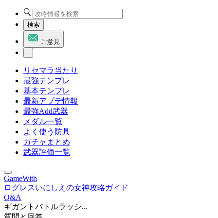
検索
ご意見
リセマラ当たり
最強テンプレ
基本テンプレ
最新アプデ情報
最強Add武器
メダル一覧
よく使う防具
ガチャまとめ
武器評価一覧
GameWith
ログレスいにしえの女神攻略ガイド
Q&A
ギガントバトルラッシ...
質問と回答