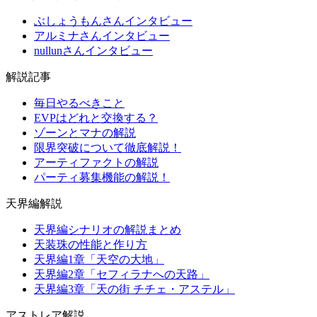
ぶしょうもんさんインタビュー
アルミナさんインタビュー
nullunさんインタビュー
解説記事
毎日やるべきこと
EVPはどれと交換する？
ゾーンとマナの解説
限界突破について徹底解説！
アーティファクトの解説
パーティ募集機能の解説！
天界編解説
天界編シナリオの解説まとめ
天装珠の性能と作り方
天界編1章「天空の大地」
天界編2章「セフィラナへの天路」
天界編3章「天の街 チチェ・アステル」
アストレア解説