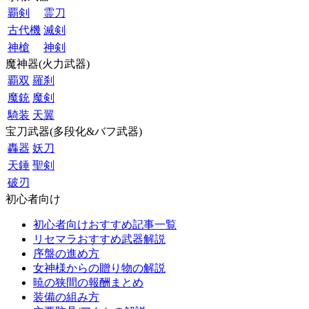
覇剣
霊刀
古代機
滅剣
神槍
神剣
魔神器(火力武器)
覇双
羅刹
魔銃
魔剣
騎装
天翼
宝刀武器(多段化&バフ武器)
轟器
妖刀
天錘
聖剣
破刃
初心者向け
初心者向けおすすめ記事一覧
リセマラおすすめ武器解説
序盤の進め方
女神様からの贈り物の解説
暁の狭間の報酬まとめ
装備の組み方