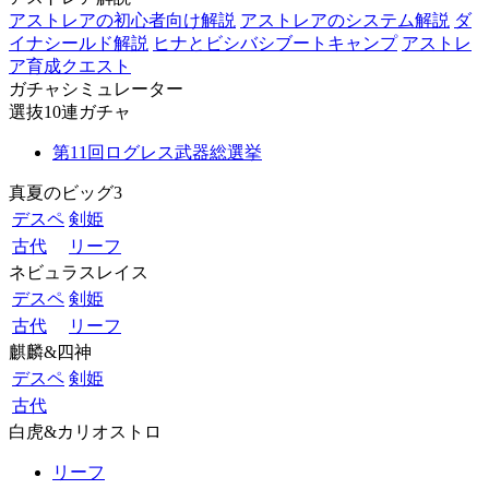
アストレアの初心者向け解説
アストレアのシステム解説
ダ
イナシールド解説
ヒナとビシバシブートキャンプ
アストレ
ア育成クエスト
ガチャシミュレーター
選抜10連ガチャ
第11回ログレス武器総選挙
真夏のビッグ3
デスペ
剣姫
古代
リーフ
ネビュラスレイス
デスペ
剣姫
古代
リーフ
麒麟&四神
デスペ
剣姫
古代
白虎&カリオストロ
リーフ