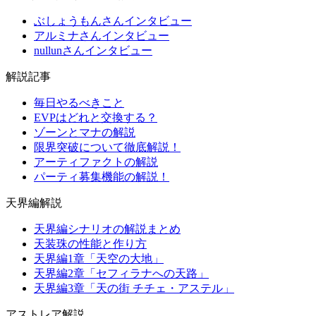
ぶしょうもんさんインタビュー
アルミナさんインタビュー
nullunさんインタビュー
解説記事
毎日やるべきこと
EVPはどれと交換する？
ゾーンとマナの解説
限界突破について徹底解説！
アーティファクトの解説
パーティ募集機能の解説！
天界編解説
天界編シナリオの解説まとめ
天装珠の性能と作り方
天界編1章「天空の大地」
天界編2章「セフィラナへの天路」
天界編3章「天の街 チチェ・アステル」
アストレア解説