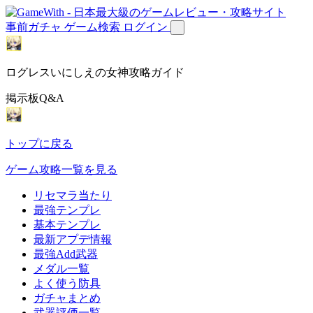
事前ガチャ
ゲーム検索
ログイン
ログレスいにしえの女神攻略ガイド
掲示板Q&A
トップに戻る
ゲーム攻略一覧を見る
リセマラ当たり
最強テンプレ
基本テンプレ
最新アプデ情報
最強Add武器
メダル一覧
よく使う防具
ガチャまとめ
武器評価一覧