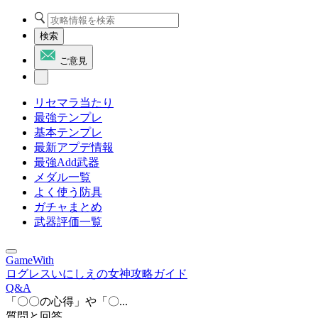
検索
ご意見
リセマラ当たり
最強テンプレ
基本テンプレ
最新アプデ情報
最強Add武器
メダル一覧
よく使う防具
ガチャまとめ
武器評価一覧
GameWith
ログレスいにしえの女神攻略ガイド
Q&A
「〇〇の心得」や「〇...
質問と回答