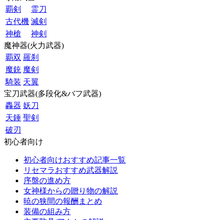
覇剣
霊刀
古代機
滅剣
神槍
神剣
魔神器(火力武器)
覇双
羅刹
魔銃
魔剣
騎装
天翼
宝刀武器(多段化&バフ武器)
轟器
妖刀
天錘
聖剣
破刃
初心者向け
初心者向けおすすめ記事一覧
リセマラおすすめ武器解説
序盤の進め方
女神様からの贈り物の解説
暁の狭間の報酬まとめ
装備の組み方