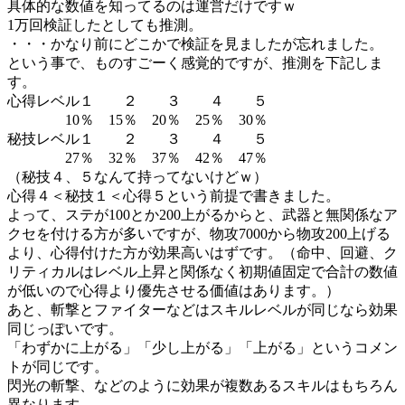
具体的な数値を知ってるのは運営だけですｗ
1万回検証したとしても推測。
・・・かなり前にどこかで検証を見ましたが忘れました。
という事で、ものすごーく感覚的ですが、推測を下記しま
す。
心得レベル１ ２ ３ ４ ５
10％ 15％ 20％ 25％ 30％
秘技レベル１ ２ ３ ４ ５
27％ 32％ 37％ 42％ 47％
（秘技４、５なんて持ってないけどｗ）
心得４＜秘技１＜心得５という前提で書きました。
よって、ステが100とか200上がるからと、武器と無関係なア
クセを付ける方が多いですが、物攻7000から物攻200上げる
より、心得付けた方が効果高いはずです。（命中、回避、ク
リティカルはレベル上昇と関係なく初期値固定で合計の数値
が低いので心得より優先させる価値はあります。）
あと、斬撃とファイターなどはスキルレベルが同じなら効果
同じっぽいです。
「わずかに上がる」「少し上がる」「上がる」というコメン
トが同じです。
閃光の斬撃、などのように効果が複数あるスキルはもちろん
異なります。