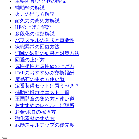
主要防具/アクセの解説
補助枠の解説
火力の出し方解説
耐久力の高め方解説
HPの上げ方解説
多段化の種類解説
バフスキルの意味と重要性
状態異常の回復方法
消滅の波動の効果と対策方法
回避の上げ方
属性相性と属性値の上げ方
EVPのおすすめの交換報酬
魔晶石の集め方使い道
定番装備セットは買うべき？
補助枠解放クエスト一覧
王国勲章の集め方と使い道
おすすめのレベル上げ場所
お金/ポロの稼ぎ方
強化素材の集め方
武器スキルアップの優先度