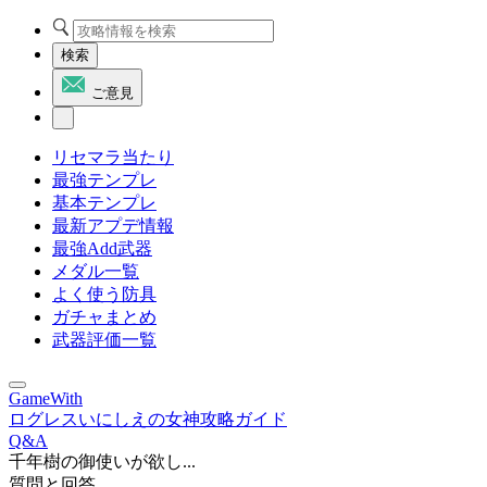
検索
ご意見
リセマラ当たり
最強テンプレ
基本テンプレ
最新アプデ情報
最強Add武器
メダル一覧
よく使う防具
ガチャまとめ
武器評価一覧
GameWith
ログレスいにしえの女神攻略ガイド
Q&A
千年樹の御使いが欲し...
質問と回答