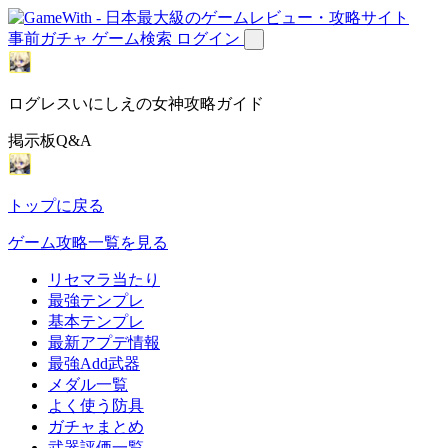
事前ガチャ
ゲーム検索
ログイン
ログレスいにしえの女神攻略ガイド
掲示板Q&A
トップに戻る
ゲーム攻略一覧を見る
リセマラ当たり
最強テンプレ
基本テンプレ
最新アプデ情報
最強Add武器
メダル一覧
よく使う防具
ガチャまとめ
武器評価一覧