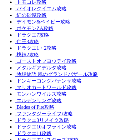
トモコレ攻略
バイオレクイエム攻略
紅の砂漠攻略
デイモン&ベイビー攻略
ポケモンZA攻略
ドラクエ7攻略
仁王3攻略
ドラクエ1・2攻略
桃鉄2攻略
ゴーストオブヨウテイ攻略
メタルギアデルタ攻略
牧場物語 風のグランドバザール攻略
ドンキーコングバナンザ攻略
マリオカートワールド攻略
モンハンワイルズ攻略
エルデンリング攻略
Blades of Fire攻略
ファンタジーライフi攻略
ドラクエ3リメイク攻略
ドラクエ10オフライン攻略
ドラクエ11攻略
ドラクエモンスターズ3攻略