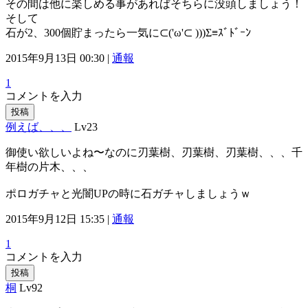
その間は他に楽しめる事があればそちらに没頭しましょう！
そして
石が2、300個貯まったら一気に⊂('ω'⊂ )))Σ≡ｽﾞﾄﾞｰﾝ
2015年9月13日 00:30 |
通報
1
コメントを入力
投稿
例えば、、、
Lv23
御使い欲しいよね〜なのに刃葉樹、刃葉樹、刃葉樹、、、千
年樹の片木、、、
ポロガチャと光闇UPの時に石ガチャしましょうｗ
2015年9月12日 15:35 |
通報
1
コメントを入力
投稿
桐
Lv92