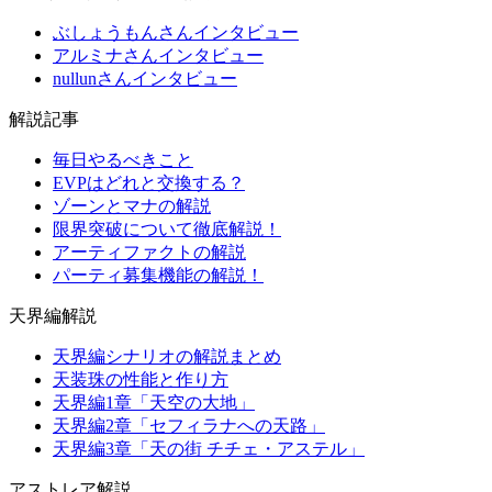
ぶしょうもんさんインタビュー
アルミナさんインタビュー
nullunさんインタビュー
解説記事
毎日やるべきこと
EVPはどれと交換する？
ゾーンとマナの解説
限界突破について徹底解説！
アーティファクトの解説
パーティ募集機能の解説！
天界編解説
天界編シナリオの解説まとめ
天装珠の性能と作り方
天界編1章「天空の大地」
天界編2章「セフィラナへの天路」
天界編3章「天の街 チチェ・アステル」
アストレア解説