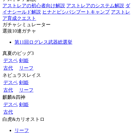
アストレアの初心者向け解説
アストレアのシステム解説
ダ
イナシールド解説
ヒナとビシバシブートキャンプ
アストレ
ア育成クエスト
ガチャシミュレーター
選抜10連ガチャ
第11回ログレス武器総選挙
真夏のビッグ3
デスペ
剣姫
古代
リーフ
ネビュラスレイス
デスペ
剣姫
古代
リーフ
麒麟&四神
デスペ
剣姫
古代
白虎&カリオストロ
リーフ