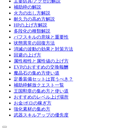
主要防具/アクセの解説
補助枠の解説
火力の出し方解説
耐久力の高め方解説
HPの上げ方解説
多段化の種類解説
バフスキルの意味と重要性
状態異常の回復方法
消滅の波動の効果と対策方法
回避の上げ方
属性相性と属性値の上げ方
EVPのおすすめの交換報酬
魔晶石の集め方使い道
定番装備セットは買うべき？
補助枠解放クエスト一覧
王国勲章の集め方と使い道
おすすめのレベル上げ場所
お金/ポロの稼ぎ方
強化素材の集め方
武器スキルアップの優先度