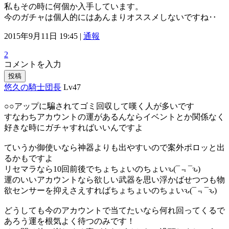
私もその時に何個か入手しています。
今のガチャは個人的にはあんまりオススメしないですね‥
2015年9月11日 19:45 |
通報
2
コメントを入力
投稿
悠久の騎士団長
Lv47
○○アップに騙されてゴミ回収して嘆く人が多いです
すなわちアカウントの運があるんならイベントとか関係なく
好きな時にガチャすればいいんですよ
ていうか御使いなら神器よりも出やすいので案外ポロッと出
るかもですよ
リセマラなら10回前後でちょちょいのちょいԅ(¯﹃¯ԅ)
運のいいアカウントなら欲しい武器を思い浮かばせつつも物
欲センサーを抑えさえすればちょちょいのちょいԅ(¯﹃¯ԅ)
どうしても今のアカウントで当てたいなら何れ回ってくるで
あろう運を根気よく待つのみです！