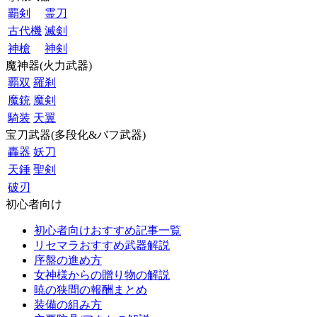
覇剣
霊刀
古代機
滅剣
神槍
神剣
魔神器(火力武器)
覇双
羅刹
魔銃
魔剣
騎装
天翼
宝刀武器(多段化&バフ武器)
轟器
妖刀
天錘
聖剣
破刃
初心者向け
初心者向けおすすめ記事一覧
リセマラおすすめ武器解説
序盤の進め方
女神様からの贈り物の解説
暁の狭間の報酬まとめ
装備の組み方