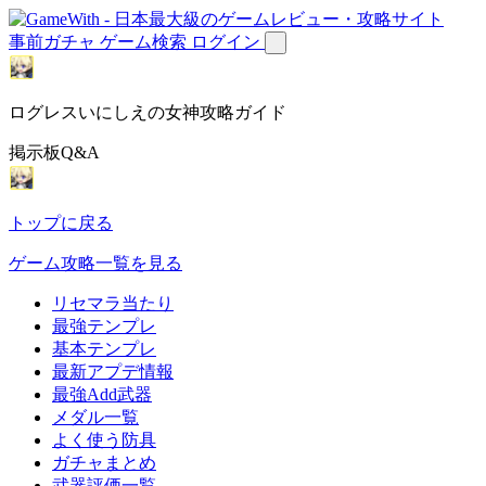
事前ガチャ
ゲーム検索
ログイン
ログレスいにしえの女神攻略ガイド
掲示板Q&A
トップに戻る
ゲーム攻略一覧を見る
リセマラ当たり
最強テンプレ
基本テンプレ
最新アプデ情報
最強Add武器
メダル一覧
よく使う防具
ガチャまとめ
武器評価一覧