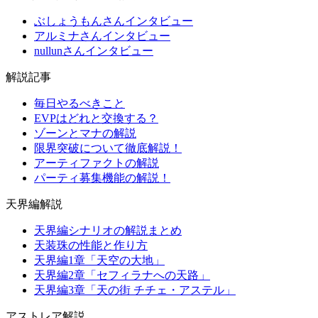
ぶしょうもんさんインタビュー
アルミナさんインタビュー
nullunさんインタビュー
解説記事
毎日やるべきこと
EVPはどれと交換する？
ゾーンとマナの解説
限界突破について徹底解説！
アーティファクトの解説
パーティ募集機能の解説！
天界編解説
天界編シナリオの解説まとめ
天装珠の性能と作り方
天界編1章「天空の大地」
天界編2章「セフィラナへの天路」
天界編3章「天の街 チチェ・アステル」
アストレア解説