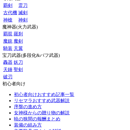
覇剣
霊刀
古代機
滅剣
神槍
神剣
魔神器(火力武器)
覇双
羅刹
魔銃
魔剣
騎装
天翼
宝刀武器(多段化&バフ武器)
轟器
妖刀
天錘
聖剣
破刃
初心者向け
初心者向けおすすめ記事一覧
リセマラおすすめ武器解説
序盤の進め方
女神様からの贈り物の解説
暁の狭間の報酬まとめ
装備の組み方