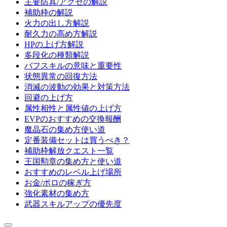
主要防具/アクセの解説
補助枠の解説
火力の出し方解説
耐久力の高め方解説
HPの上げ方解説
多段化の種類解説
バフスキルの意味と重要性
状態異常の回復方法
消滅の波動の効果と対策方法
回避の上げ方
属性相性と属性値の上げ方
EVPのおすすめの交換報酬
魔晶石の集め方使い道
定番装備セットは買うべき？
補助枠解放クエスト一覧
王国勲章の集め方と使い道
おすすめのレベル上げ場所
お金/ポロの稼ぎ方
強化素材の集め方
武器スキルアップの優先度