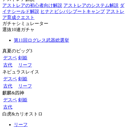
アストレアの初心者向け解説
アストレアのシステム解説
ダ
イナシールド解説
ヒナとビシバシブートキャンプ
アストレ
ア育成クエスト
ガチャシミュレーター
選抜10連ガチャ
第11回ログレス武器総選挙
真夏のビッグ3
デスペ
剣姫
古代
リーフ
ネビュラスレイス
デスペ
剣姫
古代
リーフ
麒麟&四神
デスペ
剣姫
古代
白虎&カリオストロ
リーフ