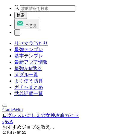
検索
ご意見
リセマラ当たり
最強テンプレ
基本テンプレ
最新アプデ情報
最強Add武器
メダル一覧
よく使う防具
ガチャまとめ
武器評価一覧
GameWith
ログレスいにしえの女神攻略ガイド
Q&A
おすすめジョブを教え...
質問と回答