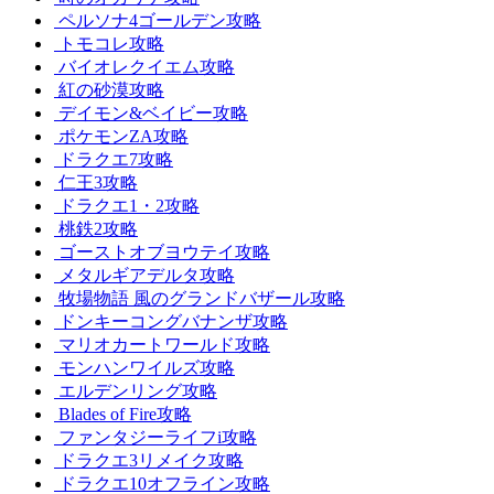
ペルソナ4ゴールデン攻略
トモコレ攻略
バイオレクイエム攻略
紅の砂漠攻略
デイモン&ベイビー攻略
ポケモンZA攻略
ドラクエ7攻略
仁王3攻略
ドラクエ1・2攻略
桃鉄2攻略
ゴーストオブヨウテイ攻略
メタルギアデルタ攻略
牧場物語 風のグランドバザール攻略
ドンキーコングバナンザ攻略
マリオカートワールド攻略
モンハンワイルズ攻略
エルデンリング攻略
Blades of Fire攻略
ファンタジーライフi攻略
ドラクエ3リメイク攻略
ドラクエ10オフライン攻略