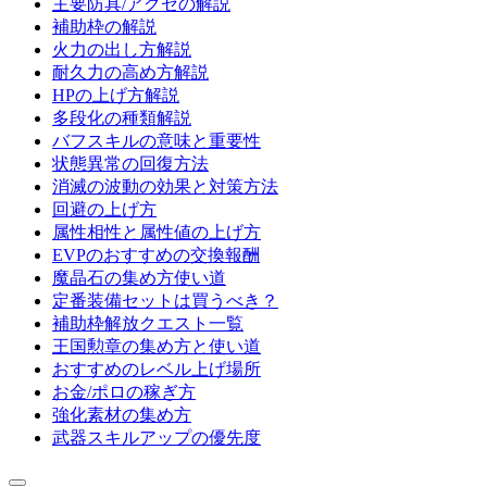
主要防具/アクセの解説
補助枠の解説
火力の出し方解説
耐久力の高め方解説
HPの上げ方解説
多段化の種類解説
バフスキルの意味と重要性
状態異常の回復方法
消滅の波動の効果と対策方法
回避の上げ方
属性相性と属性値の上げ方
EVPのおすすめの交換報酬
魔晶石の集め方使い道
定番装備セットは買うべき？
補助枠解放クエスト一覧
王国勲章の集め方と使い道
おすすめのレベル上げ場所
お金/ポロの稼ぎ方
強化素材の集め方
武器スキルアップの優先度