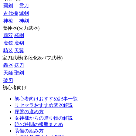
覇剣
霊刀
古代機
滅剣
神槍
神剣
魔神器(火力武器)
覇双
羅刹
魔銃
魔剣
騎装
天翼
宝刀武器(多段化&バフ武器)
轟器
妖刀
天錘
聖剣
破刃
初心者向け
初心者向けおすすめ記事一覧
リセマラおすすめ武器解説
序盤の進め方
女神様からの贈り物の解説
暁の狭間の報酬まとめ
装備の組み方