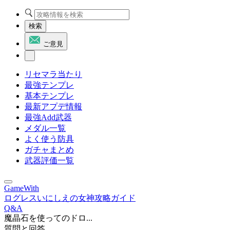
検索
ご意見
リセマラ当たり
最強テンプレ
基本テンプレ
最新アプデ情報
最強Add武器
メダル一覧
よく使う防具
ガチャまとめ
武器評価一覧
GameWith
ログレスいにしえの女神攻略ガイド
Q&A
魔晶石を使ってのドロ...
質問と回答