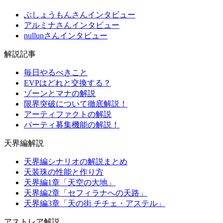
ぶしょうもんさんインタビュー
アルミナさんインタビュー
nullunさんインタビュー
解説記事
毎日やるべきこと
EVPはどれと交換する？
ゾーンとマナの解説
限界突破について徹底解説！
アーティファクトの解説
パーティ募集機能の解説！
天界編解説
天界編シナリオの解説まとめ
天装珠の性能と作り方
天界編1章「天空の大地」
天界編2章「セフィラナへの天路」
天界編3章「天の街 チチェ・アステル」
アストレア解説