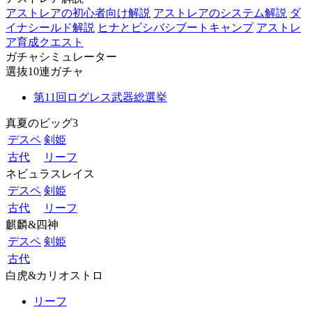
アストレアの初心者向け解説
アストレアのシステム解説
ダ
イナシールド解説
ヒナとビシバシブートキャンプ
アストレ
ア育成クエスト
ガチャシミュレーター
選抜10連ガチャ
第11回ログレス武器総選挙
真夏のビッグ3
デスペ
剣姫
古代
リーフ
ネビュラスレイス
デスペ
剣姫
古代
リーフ
麒麟&四神
デスペ
剣姫
古代
白虎&カリオストロ
リーフ