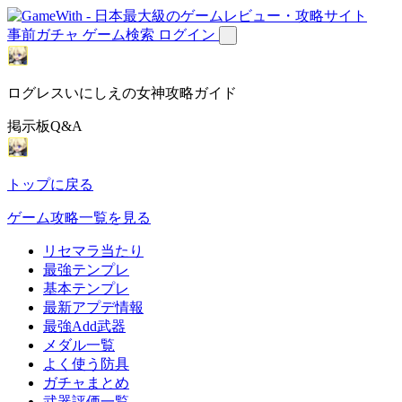
事前ガチャ
ゲーム検索
ログイン
ログレスいにしえの女神攻略ガイド
掲示板Q&A
トップに戻る
ゲーム攻略一覧を見る
リセマラ当たり
最強テンプレ
基本テンプレ
最新アプデ情報
最強Add武器
メダル一覧
よく使う防具
ガチャまとめ
武器評価一覧