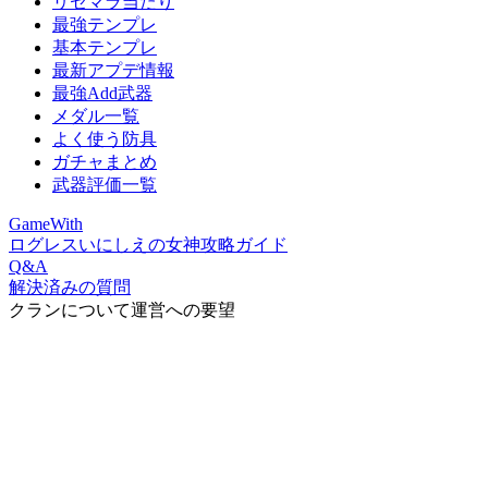
リセマラ当たり
最強テンプレ
基本テンプレ
最新アプデ情報
最強Add武器
メダル一覧
よく使う防具
ガチャまとめ
武器評価一覧
GameWith
ログレスいにしえの女神攻略ガイド
Q&A
解決済みの質問
クランについて運営への要望