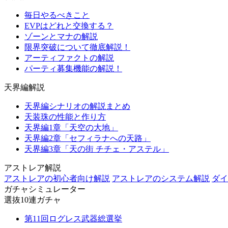
毎日やるべきこと
EVPはどれと交換する？
ゾーンとマナの解説
限界突破について徹底解説！
アーティファクトの解説
パーティ募集機能の解説！
天界編解説
天界編シナリオの解説まとめ
天装珠の性能と作り方
天界編1章「天空の大地」
天界編2章「セフィラナへの天路」
天界編3章「天の街 チチェ・アステル」
アストレア解説
アストレアの初心者向け解説
アストレアのシステム解説
ダイ
ガチャシミュレーター
選抜10連ガチャ
第11回ログレス武器総選挙