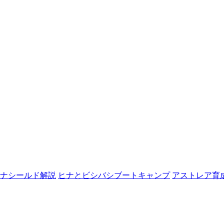
ナシールド解説
ヒナとビシバシブートキャンプ
アストレア育