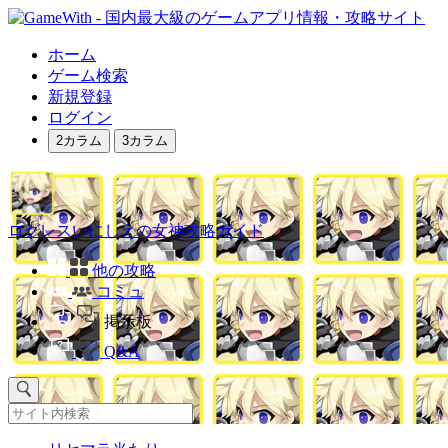
ホーム
ゲーム検索
新規登録
ログイン
2カラム
3カラム
ログレスいにしえの女神攻略ガイド
他の攻略
コミュ
掲示板
Q&A