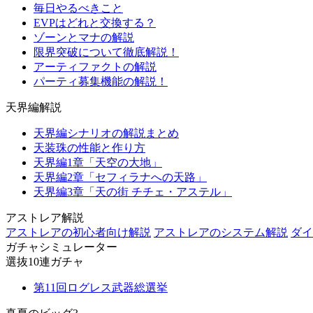
毎日やるべきこと
EVPはどれと交換する？
ゾーンとマナの解説
限界突破について徹底解説！
アーティファクトの解説
パーティ募集機能の解説！
天界編解説
天界編シナリオの解説まとめ
天装珠の性能と作り方
天界編1章「天空の大地」
天界編2章「セフィラナへの天路」
天界編3章「天の街 チチェ・アステル」
アストレア解説
アストレアの初心者向け解説
アストレアのシステム解説
ダイ
ガチャシミュレーター
選抜10連ガチャ
第11回ログレス武器総選挙