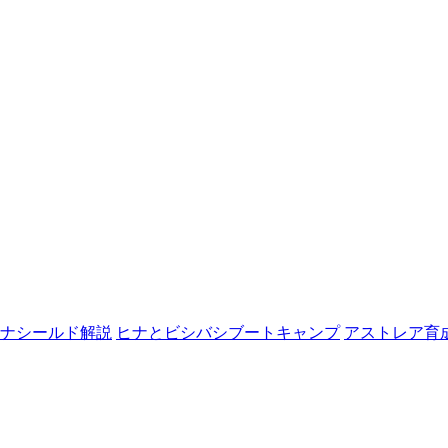
ナシールド解説
ヒナとビシバシブートキャンプ
アストレア育