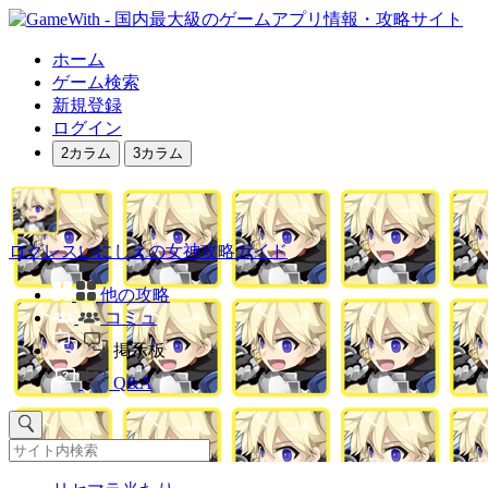
ホーム
ゲーム検索
新規登録
ログイン
2カラム
3カラム
ログレスいにしえの女神攻略ガイド
他の攻略
コミュ
掲示板
Q&A