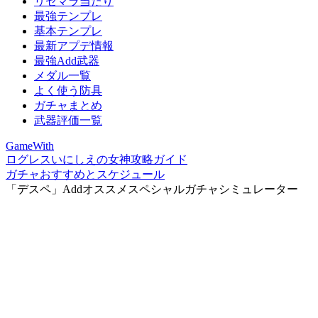
リセマラ当たり
最強テンプレ
基本テンプレ
最新アプデ情報
最強Add武器
メダル一覧
よく使う防具
ガチャまとめ
武器評価一覧
GameWith
ログレスいにしえの女神攻略ガイド
ガチャおすすめとスケジュール
「デスペ」Addオススメスペシャルガチャシミュレーター