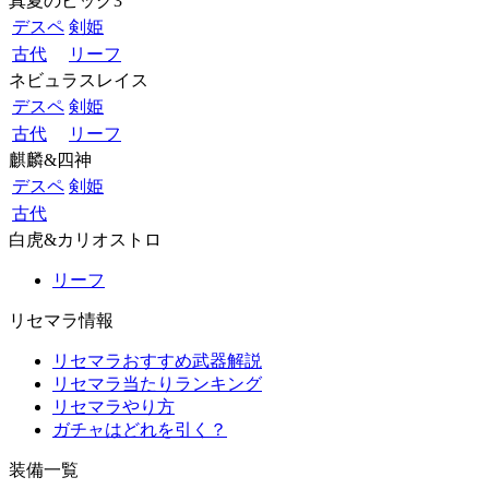
真夏のビッグ3
デスペ
剣姫
古代
リーフ
ネビュラスレイス
デスペ
剣姫
古代
リーフ
麒麟&四神
デスペ
剣姫
古代
白虎&カリオストロ
リーフ
リセマラ情報
リセマラおすすめ武器解説
リセマラ当たりランキング
リセマラやり方
ガチャはどれを引く？
装備一覧