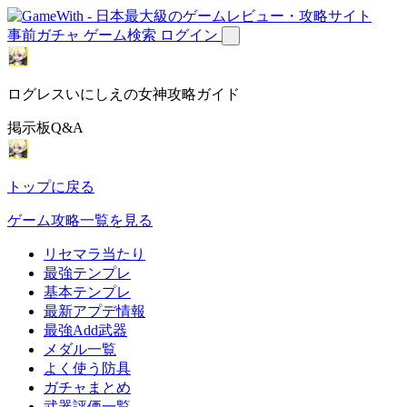
事前ガチャ
ゲーム検索
ログイン
ログレスいにしえの女神攻略ガイド
掲示板Q&A
トップに戻る
ゲーム攻略一覧を見る
リセマラ当たり
最強テンプレ
基本テンプレ
最新アプデ情報
最強Add武器
メダル一覧
よく使う防具
ガチャまとめ
武器評価一覧