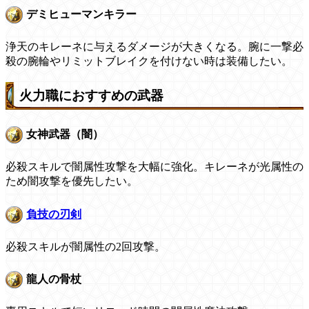
デミヒューマンキラー
浄天のキレーネに与えるダメージが大きくなる。腕に一撃必
殺の腕輪やリミットブレイクを付けない時は装備したい。
火力職におすすめの武器
女神武器（闇）
必殺スキルで闇属性攻撃を大幅に強化。キレーネが光属性の
ため闇攻撃を優先したい。
負技の刃剣
必殺スキルが闇属性の2回攻撃。
龍人の骨杖