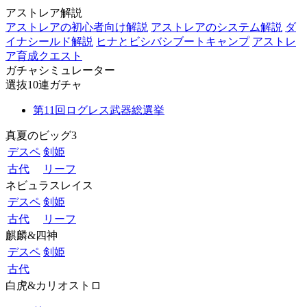
アストレア解説
アストレアの初心者向け解説
アストレアのシステム解説
ダ
イナシールド解説
ヒナとビシバシブートキャンプ
アストレ
ア育成クエスト
ガチャシミュレーター
選抜10連ガチャ
第11回ログレス武器総選挙
真夏のビッグ3
デスペ
剣姫
古代
リーフ
ネビュラスレイス
デスペ
剣姫
古代
リーフ
麒麟&四神
デスペ
剣姫
古代
白虎&カリオストロ