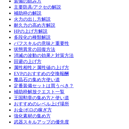
装備の組み方
主要防具/アクセの解説
補助枠の解説
火力の出し方解説
耐久力の高め方解説
HPの上げ方解説
多段化の種類解説
バフスキルの意味と重要性
状態異常の回復方法
消滅の波動の効果と対策方法
回避の上げ方
属性相性と属性値の上げ方
EVPのおすすめの交換報酬
魔晶石の集め方使い道
定番装備セットは買うべき？
補助枠解放クエスト一覧
王国勲章の集め方と使い道
おすすめのレベル上げ場所
お金/ポロの稼ぎ方
強化素材の集め方
武器スキルアップの優先度