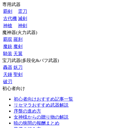
専用武器
覇剣
霊刀
古代機
滅剣
神槍
神剣
魔神器(火力武器)
覇双
羅刹
魔銃
魔剣
騎装
天翼
宝刀武器(多段化&バフ武器)
轟器
妖刀
天錘
聖剣
破刃
初心者向け
初心者向けおすすめ記事一覧
リセマラおすすめ武器解説
序盤の進め方
女神様からの贈り物の解説
暁の狭間の報酬まとめ