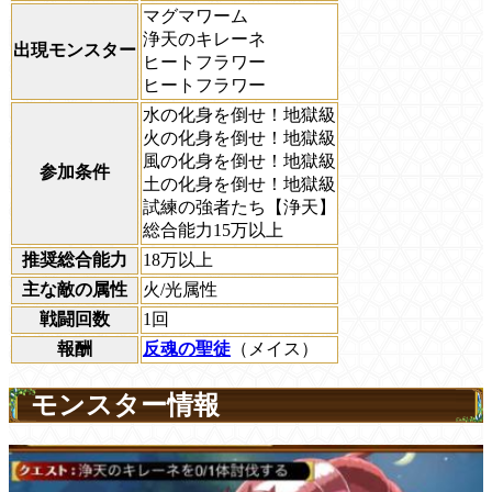
マグマワーム
浄天のキレーネ
出現モンスター
ヒートフラワー
ヒートフラワー
水の化身を倒せ！地獄級
火の化身を倒せ！地獄級
風の化身を倒せ！地獄級
参加条件
土の化身を倒せ！地獄級
試練の強者たち【浄天】
総合能力15万以上
推奨総合能力
18万以上
主な敵の属性
火/光属性
戦闘回数
1回
報酬
反魂の聖徒
（メイス）
モンスター情報