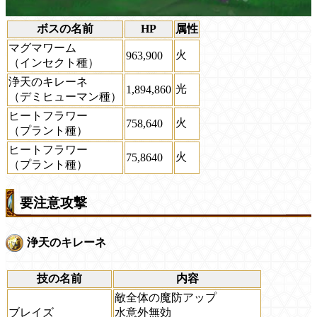
ボスの名前
HP
属性
マグマワーム
火
963,900
（インセクト種）
浄天のキレーネ
光
1,894,860
（デミヒューマン種）
ヒートフラワー
火
758,640
（プラント種）
ヒートフラワー
火
75,8640
（プラント種）
要注意攻撃
浄天のキレーネ
技の名前
内容
敵全体の魔防アップ
ブレイズ
水意外無効