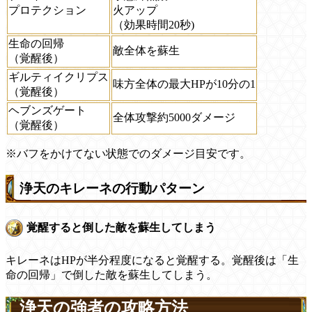
プロテクション
火アップ
（効果時間20秒)
生命の回帰
敵全体を蘇生
（覚醒後）
ギルティイクリプス
味方全体の最大HPが10分の1
（覚醒後）
ヘブンズゲート
全体攻撃約5000ダメージ
（覚醒後）
※バフをかけてない状態でのダメージ目安です。
浄天のキレーネの行動パターン
覚醒すると倒した敵を蘇生してしまう
キレーネはHPが半分程度になると覚醒する。覚醒後は「生
命の回帰」で倒した敵を蘇生してしまう。
浄天の強者の攻略方法