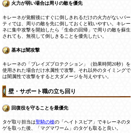
火力が弱い場合は周りの敵を優先
キレーネが覚醒後にすぐに倒しきれるだけの火力がないパー
ティでは、周りの敵を先に倒しておくと戦いやすい。キレー
ネに集中攻撃を開始したら「生命の回帰」で周りの敵を蘇生
されても、無視して倒しきることを優先したい。
基本は闇攻撃
キレーネの「ブレイズプロテクション」（効果時間20秒）を
使用された場合だけ水属性で攻撃。それ以外のタイミングで
は闇属性で攻撃をすると大ダメージを与えやすい。
壁・サポート職の立ち回り
回復役を守ることを最優先
タゲ取り担当は
聖騎の槍
の「ヘイトスピア」でキレーネのタ
ゲを取った後、「マグマワーム」のタゲも取ると良い。