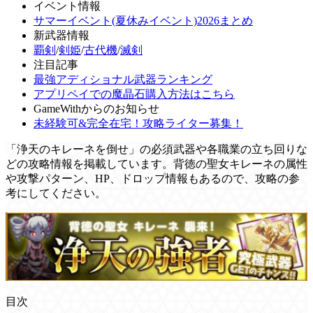
イベント情報
サマーイベント(夏休みイベント)2026まとめ
新武器情報
覇剣
/
剣姫
/
古代機
/
滅剣
注目記事
最強アディショナル武器ランキング
アプリペイでの魔晶石購入方法はこちら
GameWithからのお知らせ
未経験可&完全在宅！攻略ライター募集！
「浄天のキレーネを倒せ」の必須武器や各職業の立ち回りな
どの攻略情報を掲載しています。背徳の聖女キレーネの属性
や攻撃パターン、HP、ドロップ情報もあるので、攻略の参
考にしてください。
目次