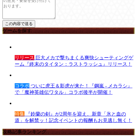
ゲームを探す
リリース
巨大メカで撃ちまくる爽快シューティングゲ
ーム『終末のタイタン：ラストラッシュ』リリース！
コラボ
ついに虎王＆影虎が来た！『鋼嵐 - メカラシ』
で「魔神英雄伝ワタル」コラボ後半が開催！
特集
『鈴蘭の剣』が2周年を迎え、新章「氷と血の
道」を解禁ッ！記念イベントの報酬もお見逃し無く！
攻略記事ランキング