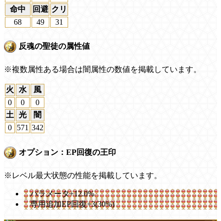
命中
回避
クリ
68
49
31
反魂の聖徒の属性値
※複数属性ある場合は闇属性の数値を掲載しています。
火
水
風
0
0
0
土
光
闇
0
571
342
オプション：EP回復の王印
※レベル最大状態の性能を掲載しています。
パラメータ+12.0%
専用追加EP回復+3(30%)