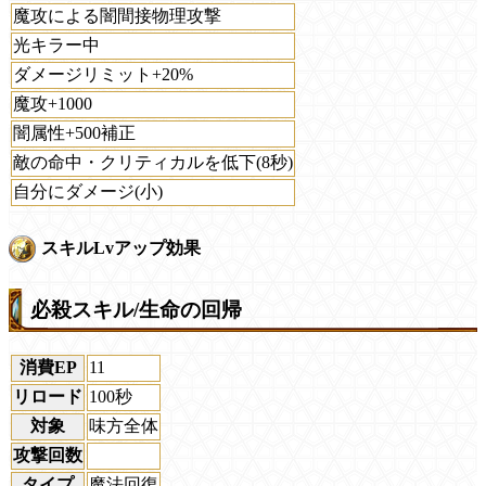
魔攻による闇間接物理攻撃
光キラー中
ダメージリミット+20%
魔攻+1000
闇属性+500補正
敵の命中・クリティカルを低下(8秒)
自分にダメージ(小)
スキルLvアップ効果
必殺スキル/生命の回帰
消費EP
11
リロード
100秒
対象
味方全体
攻撃回数
タイプ
魔法回復