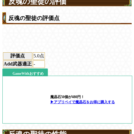
反魂の聖徒の評価
反魂の聖徒の評価点
評価点
5.0
点
Add武器適正
-
GameWithおすすめ
魔晶石50個が480円！
▶アプリペイで魔晶石をお得に購入する