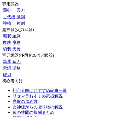
専用武器
覇剣
霊刀
古代機
滅剣
神槍
神剣
魔神器(火力武器)
覇双
羅刹
魔銃
魔剣
騎装
天翼
宝刀武器(多段化&バフ武器)
轟器
妖刀
天錘
聖剣
破刃
初心者向け
初心者向けおすすめ記事一覧
リセマラおすすめ武器解説
序盤の進め方
女神様からの贈り物の解説
暁の狭間の報酬まとめ