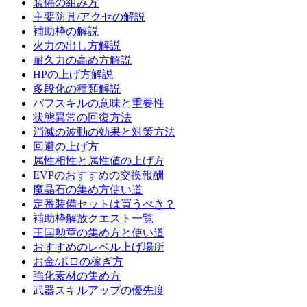
装備の組み方
主要防具/アクセの解説
補助枠の解説
火力の出し方解説
耐久力の高め方解説
HPの上げ方解説
多段化の種類解説
バフスキルの意味と重要性
状態異常の回復方法
消滅の波動の効果と対策方法
回避の上げ方
属性相性と属性値の上げ方
EVPのおすすめの交換報酬
魔晶石の集め方使い道
定番装備セットは買うべき？
補助枠解放クエスト一覧
王国勲章の集め方と使い道
おすすめのレベル上げ場所
お金/ポロの稼ぎ方
強化素材の集め方
武器スキルアップの優先度