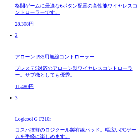
格闘ゲームに最適な6ボタン配置の高性能ワイヤレスコ
ントローラーです。
28,308円
2
アローン PS5用無線コントローラー
プレステ5対応のアローン製ワイヤレスコントローラ
ー。サブ機としても優秀。
11,480円
3
Logicool G F310r
コスパ抜群のロジクール製有線パッド。幅広いPCゲー
ムを手軽に楽しめます。