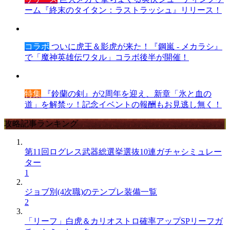
ーム『終末のタイタン：ラストラッシュ』リリース！
コラボ
ついに虎王＆影虎が来た！『鋼嵐 - メカラシ』
で「魔神英雄伝ワタル」コラボ後半が開催！
特集
『鈴蘭の剣』が2周年を迎え、新章「氷と血の
道」を解禁ッ！記念イベントの報酬もお見逃し無く！
攻略記事ランキング
第11回ログレス武器総選挙選抜10連ガチャシミュレー
ター
1
ジョブ別(4次職)のテンプレ装備一覧
2
「リーフ」白虎＆カリオストロ確率アップSPリーフガ