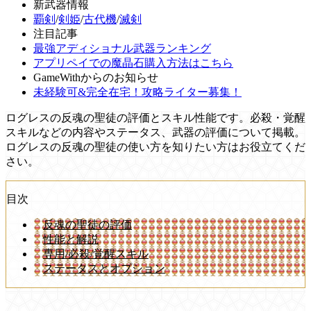
新武器情報
覇剣
/
剣姫
/
古代機
/
滅剣
注目記事
最強アディショナル武器ランキング
アプリペイでの魔晶石購入方法はこちら
GameWithからのお知らせ
未経験可&完全在宅！攻略ライター募集！
ログレスの反魂の聖徒の評価とスキル性能です。必殺・覚醒
スキルなどの内容やステータス、武器の評価について掲載。
ログレスの反魂の聖徒の使い方を知りたい方はお役立てくだ
さい。
目次
反魂の聖徒の評価
性能と解説
専用/必殺/覚醒スキル
ステータスとオプション