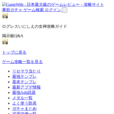
事前ガチャ
ゲーム検索
ログイン
ログレスいにしえの女神攻略ガイド
掲示板Q&A
トップに戻る
ゲーム攻略一覧を見る
リセマラ当たり
最強テンプレ
基本テンプレ
最新アプデ情報
最強Add武器
メダル一覧
よく使う防具
ガチャまとめ
武器評価一覧