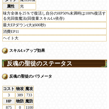
属性
光
味方全体を25％で復活し自分のHP50%未満時は100%復活す
る光回復魔法(回復量スキルLv依存)
最大EPダウン(大)(600秒)
消費EP11
ヘイト大
スキルLvアップ効果
反魂の聖徒のステータス
反魂の聖徒のパラメータ
コスト
物攻
魔攻
3
389
733
HP
物防
魔防
875
0
1100