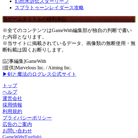
幻想水滸伝スターリープ
スプラトゥーンレイダース攻略
当ゲームタイトルの権利表記
※全てのコンテンツはGameWith編集部が独自の判断で書い
た内容となります。
※当サイトに掲載されているデータ、画像類の無断使用・無
断転載は固くお断りします。
[記事編集]GameWith
[提供]Marvelous Inc. / Aiming Inc.
▶剣と魔法のログレス公式サイト
トップ
ヘルプ
運営会社
採用情報
利用規約
プライバシーポリシー
広告のご案内
お問い合わせ
GameWith(English)