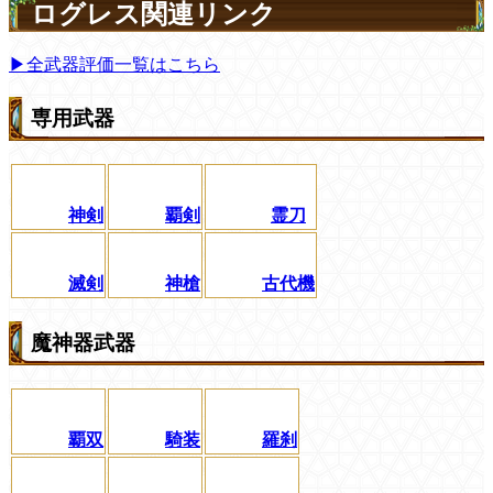
ログレス関連リンク
▶全武器評価一覧はこちら
専用武器
神剣
覇剣
霊刀
滅剣
神槍
古代機
魔神器武器
覇双
騎装
羅刹