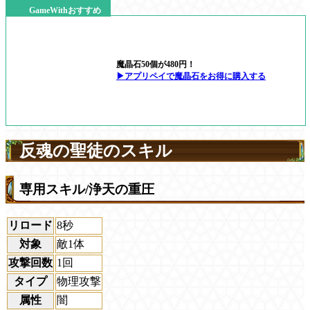
GameWithおすすめ
魔晶石50個が480円！
▶アプリペイで魔晶石をお得に購入する
反魂の聖徒のスキル
専用スキル/浄天の重圧
リロード
8秒
対象
敵1体
攻撃回数
1回
タイプ
物理攻撃
属性
闇