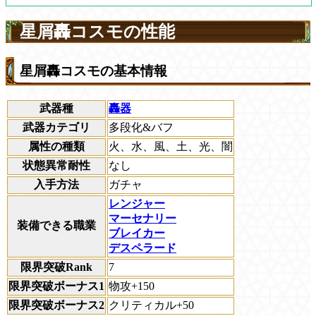
星屑轟コスモの性能
星屑轟コスモの基本情報
武器種
轟器
武器カテゴリ
多段化&バフ
属性の種類
火、水、風、土、光、闇
状態異常耐性
なし
入手方法
ガチャ
レンジャー
マーセナリー
装備できる職業
ブレイカー
デスペラード
限界突破Rank
7
限界突破ボーナス1
物攻+150
限界突破ボーナス2
クリティカル+50