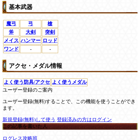
基本武器
魔弓
弓
槍
斧
大剣
突剣
メイス
ハンマー
ロッド
ワンド
-
-
アクセ・メダル情報
よく使う防具/アクセ
よく使うメダル
ユーザー登録のご案内
ユーザー登録(無料)することで、この機能を使うことができ
ます。
新規登録(無料)して使う
登録済みの方はログイン
この記事を書いた人
ログレス攻略班