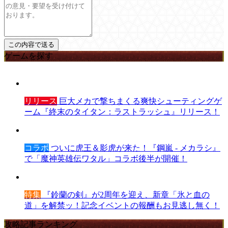
ゲームを探す
リリース
巨大メカで撃ちまくる爽快シューティングゲ
ーム『終末のタイタン：ラストラッシュ』リリース！
コラボ
ついに虎王＆影虎が来た！『鋼嵐 - メカラシ』
で「魔神英雄伝ワタル」コラボ後半が開催！
特集
『鈴蘭の剣』が2周年を迎え、新章「氷と血の
道」を解禁ッ！記念イベントの報酬もお見逃し無く！
攻略記事ランキング