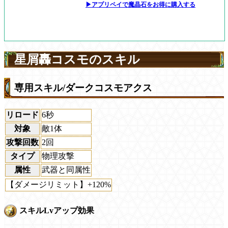
▶アプリペイで魔晶石をお得に購入する
星屑轟コスモのスキル
専用スキル/ダークコスモアクス
リロード
6秒
対象
敵1体
攻撃回数
2回
タイプ
物理攻撃
属性
武器と同属性
【ダメージリミット】+120%
スキルLvアップ効果