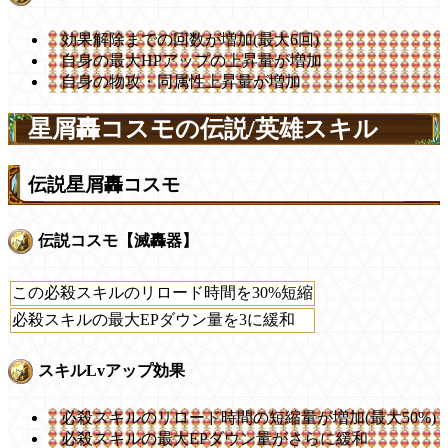
効果解除までの回数が増加(最大6回)
自身の最大HPアップの上昇量が増加
自身の物攻・同属性上昇量が増加
星屑轟コスモの伝説/英雄スキル
伝説星屑轟コスモ
伝説コスモ【滅轟器】
この必殺スキルのリロード時間を30%短縮
必殺スキルの最大EPダウン量を3に緩和
スキルLvアップ効果
必殺スキルのリロード時間の短縮量が増加(最大50%)
必殺スキルの最大EPダウン量がさらに緩和