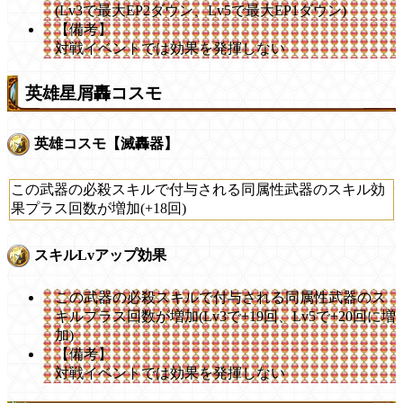
(Lv3で最大EP2ダウン、Lv5で最大EP1ダウン)
【備考】
対戦イベントでは効果を発揮しない
英雄星屑轟コスモ
英雄コスモ【滅轟器】
この武器の必殺スキルで付与される同属性武器のスキル効
果プラス回数が増加(+18回)
スキルLvアップ効果
この武器の必殺スキルで付与される同属性武器のス
キルプラス回数が増加(Lv3で+19回、Lv5で+20回に増
加)
【備考】
対戦イベントでは効果を発揮しない