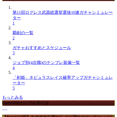
第11回ログレス武器総選挙選抜10連ガチャシミュレー
ター
1
覇剣の一覧
2
ガチャおすすめとスケジュール
3
ジョブ別(4次職)のテンプレ装備一覧
4
「剣姫」ネビュラスレイス確率アップガチャシミュレ
ーター
5
もっとみる
GameWithからのお知らせ