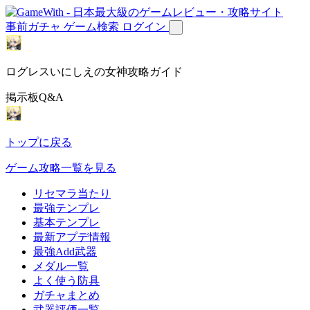
事前ガチャ
ゲーム検索
ログイン
ログレスいにしえの女神攻略ガイド
掲示板Q&A
トップに戻る
ゲーム攻略一覧を見る
リセマラ当たり
最強テンプレ
基本テンプレ
最新アプデ情報
最強Add武器
メダル一覧
よく使う防具
ガチャまとめ
武器評価一覧