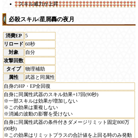
スキル威力が上昇
必殺スキル/星屑轟の夜月
消費EP
5
リロード
60秒
対象
自分
攻撃回数
タイプ
物理補助
属性
武器と同属性
自身のHP・EP全回復
自身に同属性武器のスキル効果+17回(90秒)
※一部スキルは効果が増加しない
※この効果は重複しない
※消滅の波動の影響を受けない
自身に同属性武器の条件付きダメージリミット固定800万
(90秒)
※この効果はリミットプラスの合計値を上回る時のみ発動