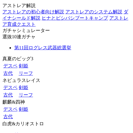
アストレア解説
アストレアの初心者向け解説
アストレアのシステム解説
ダ
イナシールド解説
ヒナとビシバシブートキャンプ
アストレ
ア育成クエスト
ガチャシミュレーター
選抜10連ガチャ
第11回ログレス武器総選挙
真夏のビッグ3
デスペ
剣姫
古代
リーフ
ネビュラスレイス
デスペ
剣姫
古代
リーフ
麒麟&四神
デスペ
剣姫
古代
白虎&カリオストロ