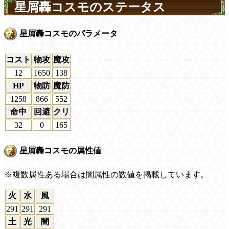
星屑轟コスモのステータス
星屑轟コスモのパラメータ
コスト
物攻
魔攻
12
1650
138
HP
物防
魔防
1258
866
552
命中
回避
クリ
32
0
165
星屑轟コスモの属性値
※複数属性ある場合は闇属性の数値を掲載しています。
火
水
風
291
291
291
土
光
闇