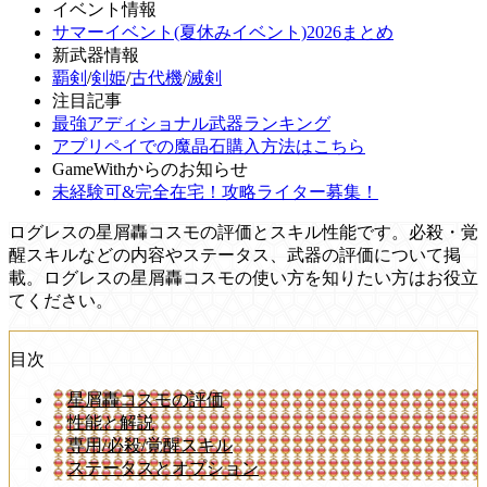
イベント情報
サマーイベント(夏休みイベント)2026まとめ
新武器情報
覇剣
/
剣姫
/
古代機
/
滅剣
注目記事
最強アディショナル武器ランキング
アプリペイでの魔晶石購入方法はこちら
GameWithからのお知らせ
未経験可&完全在宅！攻略ライター募集！
ログレスの星屑轟コスモの評価とスキル性能です。必殺・覚
醒スキルなどの内容やステータス、武器の評価について掲
載。ログレスの星屑轟コスモの使い方を知りたい方はお役立
てください。
目次
星屑轟コスモの評価
性能と解説
専用/必殺/覚醒スキル
ステータスとオプション