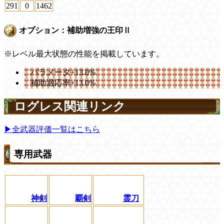
291
0
1462
オプション：補助増強の王印Ⅱ
※レベル最大状態の性能を掲載しています。
パラメータ+13.0%
補助適応率+13.0%
ログレス関連リンク
▶全武器評価一覧はこちら
専用武器
神剣
覇剣
霊刀