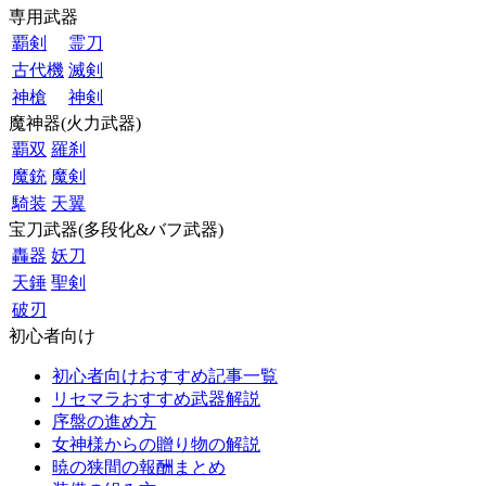
専用武器
覇剣
霊刀
古代機
滅剣
神槍
神剣
魔神器(火力武器)
覇双
羅刹
魔銃
魔剣
騎装
天翼
宝刀武器(多段化&バフ武器)
轟器
妖刀
天錘
聖剣
破刃
初心者向け
初心者向けおすすめ記事一覧
リセマラおすすめ武器解説
序盤の進め方
女神様からの贈り物の解説
暁の狭間の報酬まとめ