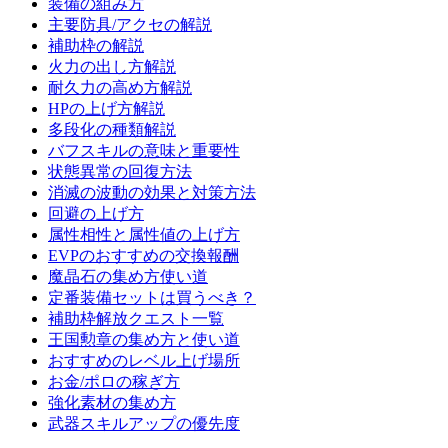
装備の組み方
主要防具/アクセの解説
補助枠の解説
火力の出し方解説
耐久力の高め方解説
HPの上げ方解説
多段化の種類解説
バフスキルの意味と重要性
状態異常の回復方法
消滅の波動の効果と対策方法
回避の上げ方
属性相性と属性値の上げ方
EVPのおすすめの交換報酬
魔晶石の集め方使い道
定番装備セットは買うべき？
補助枠解放クエスト一覧
王国勲章の集め方と使い道
おすすめのレベル上げ場所
お金/ポロの稼ぎ方
強化素材の集め方
武器スキルアップの優先度