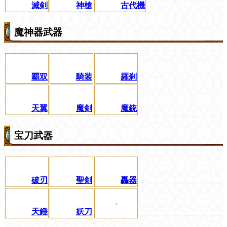
滅剣
神槍
古代機
魔神器武器
覇双
騎装
羅刹
天翼
魔剣
魔銃
宝刀武器
破刃
聖剣
轟器
-
天錘
妖刀