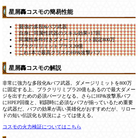
星屑轟コスモの簡易性能
最強の多段&バフ武器
自身に同属性武器のスキル効果+17回
同属性条件付きダメージリミット固定800万
ブラクリリミットプラス20億
これ1本で最高クラスのHP&攻撃バフ
星屑轟コスモの解説
非常に強力な多段化&バフ武器。ダメージリミットを800万
に固定する上、ブラクリリミプラ20億もあるので最大ダメー
ジを出すための必須パーツとなる。さらにHP&攻撃系バフ
にHPEP回復と、戦闘時に必須なバフが揃っているため重要
な武器だ。バフの効果が高い英雄化がおすすめだが、リロー
ドの短い伝説化も状況によっては使える。
コスモの火力検証についてはこちら