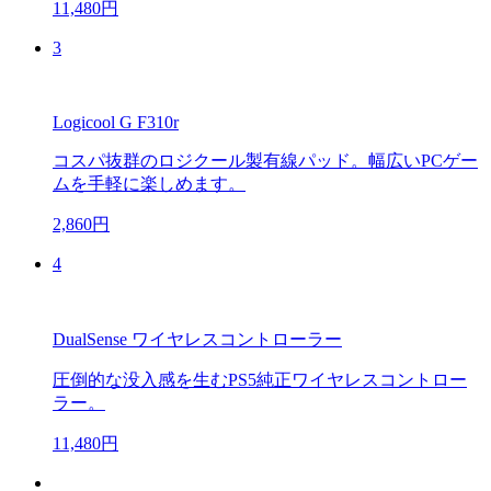
11,480円
3
Logicool G F310r
コスパ抜群のロジクール製有線パッド。幅広いPCゲー
ムを手軽に楽しめます。
2,860円
4
DualSense ワイヤレスコントローラー
圧倒的な没入感を生むPS5純正ワイヤレスコントロー
ラー。
11,480円