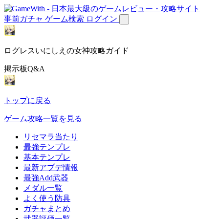
事前ガチャ
ゲーム検索
ログイン
ログレスいにしえの女神攻略ガイド
掲示板Q&A
トップに戻る
ゲーム攻略一覧を見る
リセマラ当たり
最強テンプレ
基本テンプレ
最新アプデ情報
最強Add武器
メダル一覧
よく使う防具
ガチャまとめ
武器評価一覧