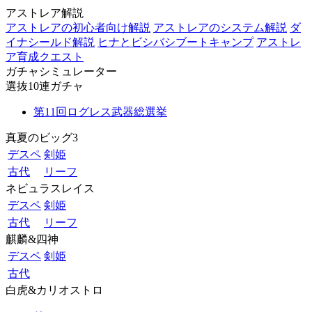
アストレア解説
アストレアの初心者向け解説
アストレアのシステム解説
ダ
イナシールド解説
ヒナとビシバシブートキャンプ
アストレ
ア育成クエスト
ガチャシミュレーター
選抜10連ガチャ
第11回ログレス武器総選挙
真夏のビッグ3
デスペ
剣姫
古代
リーフ
ネビュラスレイス
デスペ
剣姫
古代
リーフ
麒麟&四神
デスペ
剣姫
古代
白虎&カリオストロ