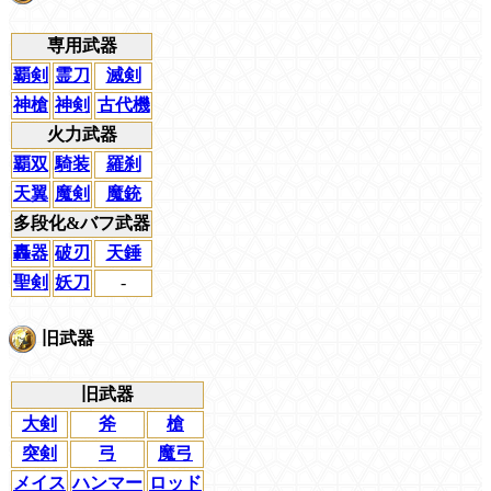
専用武器
覇剣
霊刀
滅剣
神槍
神剣
古代機
火力武器
覇双
騎装
羅刹
天翼
魔剣
魔銃
多段化&バフ武器
轟器
破刃
天錘
聖剣
妖刀
-
旧武器
旧武器
大剣
斧
槍
突剣
弓
魔弓
メイス
ハンマー
ロッド