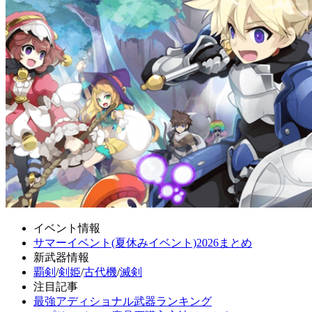
イベント情報
サマーイベント(夏休みイベント)2026まとめ
新武器情報
覇剣
/
剣姫
/
古代機
/
滅剣
注目記事
最強アディショナル武器ランキング