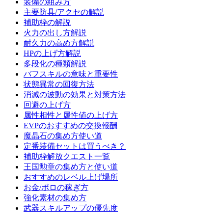
装備の組み方
主要防具/アクセの解説
補助枠の解説
火力の出し方解説
耐久力の高め方解説
HPの上げ方解説
多段化の種類解説
バフスキルの意味と重要性
状態異常の回復方法
消滅の波動の効果と対策方法
回避の上げ方
属性相性と属性値の上げ方
EVPのおすすめの交換報酬
魔晶石の集め方使い道
定番装備セットは買うべき？
補助枠解放クエスト一覧
王国勲章の集め方と使い道
おすすめのレベル上げ場所
お金/ポロの稼ぎ方
強化素材の集め方
武器スキルアップの優先度