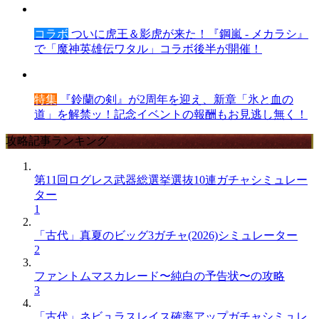
コラボ
ついに虎王＆影虎が来た！『鋼嵐 - メカラシ』
で「魔神英雄伝ワタル」コラボ後半が開催！
特集
『鈴蘭の剣』が2周年を迎え、新章「氷と血の
道」を解禁ッ！記念イベントの報酬もお見逃し無く！
攻略記事ランキング
第11回ログレス武器総選挙選抜10連ガチャシミュレー
ター
1
「古代」真夏のビッグ3ガチャ(2026)シミュレーター
2
ファントムマスカレード〜純白の予告状〜の攻略
3
「古代」ネビュラスレイス確率アップガチャシミュレ