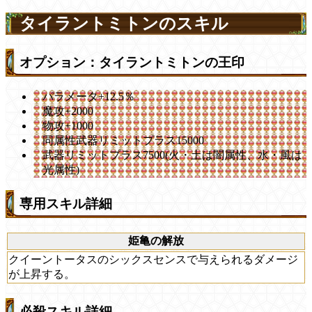
タイラントミトンのスキル
オプション：タイラントミトンの王印
パラメータ+12.5％
魔攻+2000
物攻+1000
同属性武器リミットプラス15000
武器リミットプラス7500(火・土は闇属性、水・風は
光属性)
専用スキル詳細
姫亀の解放
クイーントータスのシックスセンスで与えられるダメージ
が上昇する。
必殺スキル詳細