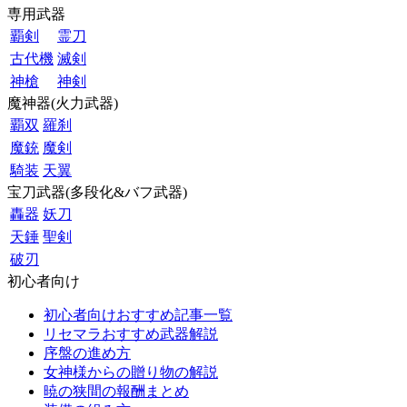
専用武器
覇剣
霊刀
古代機
滅剣
神槍
神剣
魔神器(火力武器)
覇双
羅刹
魔銃
魔剣
騎装
天翼
宝刀武器(多段化&バフ武器)
轟器
妖刀
天錘
聖剣
破刃
初心者向け
初心者向けおすすめ記事一覧
リセマラおすすめ武器解説
序盤の進め方
女神様からの贈り物の解説
暁の狭間の報酬まとめ