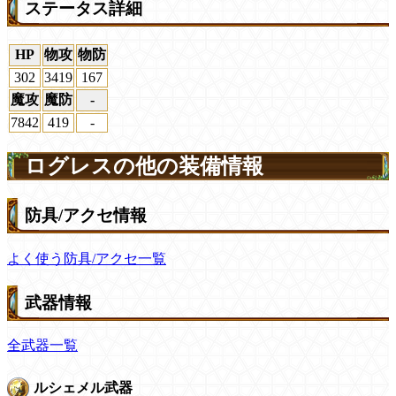
ステータス詳細
HP
物攻
物防
302
3419
167
魔攻
魔防
-
7842
419
-
ログレスの他の装備情報
防具/アクセ情報
よく使う防具/アクセ一覧
武器情報
全武器一覧
ルシェメル武器