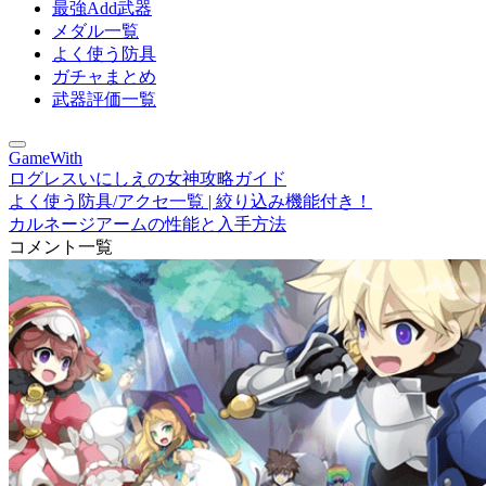
最強Add武器
メダル一覧
よく使う防具
ガチャまとめ
武器評価一覧
GameWith
ログレスいにしえの女神攻略ガイド
よく使う防具/アクセ一覧 | 絞り込み機能付き！
カルネージアームの性能と入手方法
コメント一覧