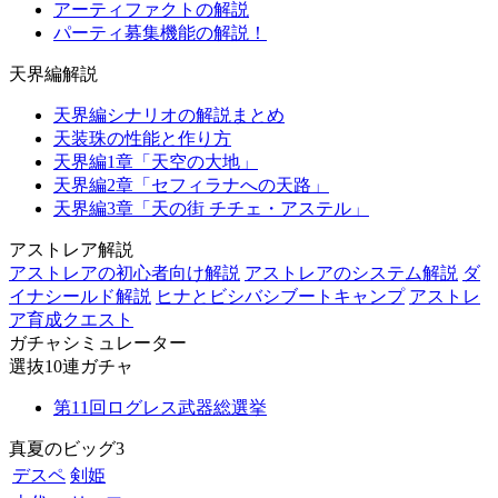
アーティファクトの解説
パーティ募集機能の解説！
天界編解説
天界編シナリオの解説まとめ
天装珠の性能と作り方
天界編1章「天空の大地」
天界編2章「セフィラナへの天路」
天界編3章「天の街 チチェ・アステル」
アストレア解説
アストレアの初心者向け解説
アストレアのシステム解説
ダ
イナシールド解説
ヒナとビシバシブートキャンプ
アストレ
ア育成クエスト
ガチャシミュレーター
選抜10連ガチャ
第11回ログレス武器総選挙
真夏のビッグ3
デスペ
剣姫