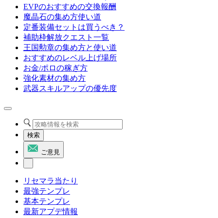
EVPのおすすめの交換報酬
魔晶石の集め方使い道
定番装備セットは買うべき？
補助枠解放クエスト一覧
王国勲章の集め方と使い道
おすすめのレベル上げ場所
お金/ポロの稼ぎ方
強化素材の集め方
武器スキルアップの優先度
検索
ご意見
リセマラ当たり
最強テンプレ
基本テンプレ
最新アプデ情報