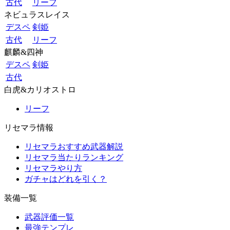
古代
リーフ
ネビュラスレイス
デスペ
剣姫
古代
リーフ
麒麟&四神
デスペ
剣姫
古代
白虎&カリオストロ
リーフ
リセマラ情報
リセマラおすすめ武器解説
リセマラ当たりランキング
リセマラやり方
ガチャはどれを引く？
装備一覧
武器評価一覧
最強テンプレ