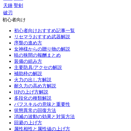
天錘
聖剣
破刃
初心者向け
初心者向けおすすめ記事一覧
リセマラおすすめ武器解説
序盤の進め方
女神様からの贈り物の解説
暁の狭間の報酬まとめ
装備の組み方
主要防具/アクセの解説
補助枠の解説
火力の出し方解説
耐久力の高め方解説
HPの上げ方解説
多段化の種類解説
バフスキルの意味と重要性
状態異常の回復方法
消滅の波動の効果と対策方法
回避の上げ方
属性相性と属性値の上げ方