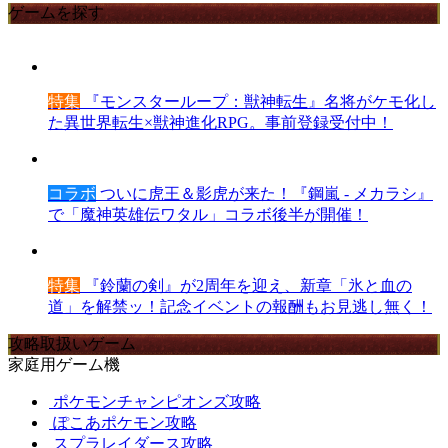
ゲームを探す
特集
『モンスターループ：獣神転生』名将がケモ化し
た異世界転生×獣神進化RPG。事前登録受付中！
コラボ
ついに虎王＆影虎が来た！『鋼嵐 - メカラシ』
で「魔神英雄伝ワタル」コラボ後半が開催！
特集
『鈴蘭の剣』が2周年を迎え、新章「氷と血の
道」を解禁ッ！記念イベントの報酬もお見逃し無く！
攻略取扱いゲーム
家庭用ゲーム機
ポケモンチャンピオンズ攻略
ぽこあポケモン攻略
スプラレイダース攻略