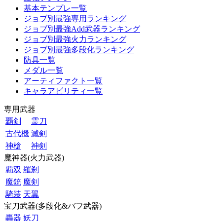
基本テンプレ一覧
ジョブ別最強専用ランキング
ジョブ別最強Add武器ランキング
ジョブ別最強火力ランキング
ジョブ別最強多段化ランキング
防具一覧
メダル一覧
アーティファクト一覧
キャラアビリティ一覧
専用武器
覇剣
霊刀
古代機
滅剣
神槍
神剣
魔神器(火力武器)
覇双
羅刹
魔銃
魔剣
騎装
天翼
宝刀武器(多段化&バフ武器)
轟器
妖刀