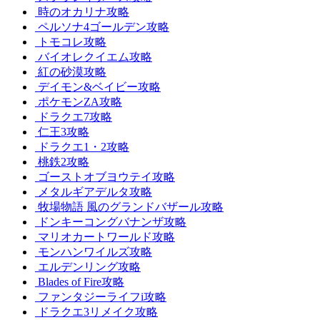
時のオカリナ攻略
ペルソナ4ゴールデン攻略
トモコレ攻略
バイオレクイエム攻略
紅の砂漠攻略
デイモン&ベイビー攻略
ポケモンZA攻略
ドラクエ7攻略
仁王3攻略
ドラクエ1・2攻略
桃鉄2攻略
ゴーストオブヨウテイ攻略
メタルギアデルタ攻略
牧場物語 風のグランドバザール攻略
ドンキーコングバナンザ攻略
マリオカートワールド攻略
モンハンワイルズ攻略
エルデンリング攻略
Blades of Fire攻略
ファンタジーライフi攻略
ドラクエ3リメイク攻略