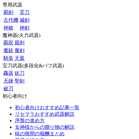
専用武器
覇剣
霊刀
古代機
滅剣
神槍
神剣
魔神器(火力武器)
覇双
羅刹
魔銃
魔剣
騎装
天翼
宝刀武器(多段化&バフ武器)
轟器
妖刀
天錘
聖剣
破刃
初心者向け
初心者向けおすすめ記事一覧
リセマラおすすめ武器解説
序盤の進め方
女神様からの贈り物の解説
暁の狭間の報酬まとめ