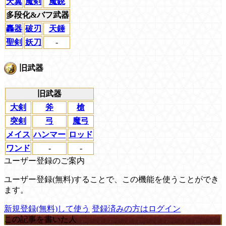
天翼
魔剣
魔銃
多段化&バフ武器
轟器
破刃
天錘
聖剣
妖刀
-
旧武器
旧武器
大剣
斧
槍
突剣
弓
魔弓
メイス
ハンマー
ロッド
ワンド
-
-
ユーザー登録のご案内
ユーザー登録(無料)することで、この機能を使うことができ
ます。
新規登録(無料)して使う
登録済みの方はログイン
この記事を書いた人