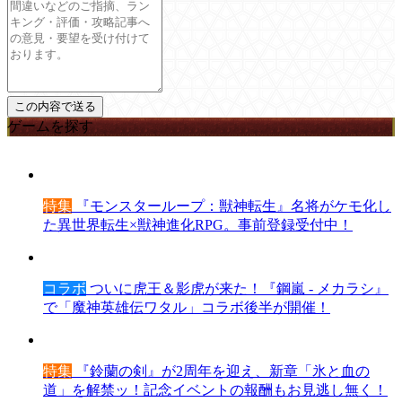
ゲームを探す
特集
『モンスターループ：獣神転生』名将がケモ化し
た異世界転生×獣神進化RPG。事前登録受付中！
コラボ
ついに虎王＆影虎が来た！『鋼嵐 - メカラシ』
で「魔神英雄伝ワタル」コラボ後半が開催！
特集
『鈴蘭の剣』が2周年を迎え、新章「氷と血の
道」を解禁ッ！記念イベントの報酬もお見逃し無く！