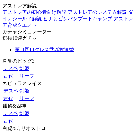
アストレア解説
アストレアの初心者向け解説
アストレアのシステム解説
ダ
イナシールド解説
ヒナとビシバシブートキャンプ
アストレ
ア育成クエスト
ガチャシミュレーター
選抜10連ガチャ
第11回ログレス武器総選挙
真夏のビッグ3
デスペ
剣姫
古代
リーフ
ネビュラスレイス
デスペ
剣姫
古代
リーフ
麒麟&四神
デスペ
剣姫
古代
白虎&カリオストロ