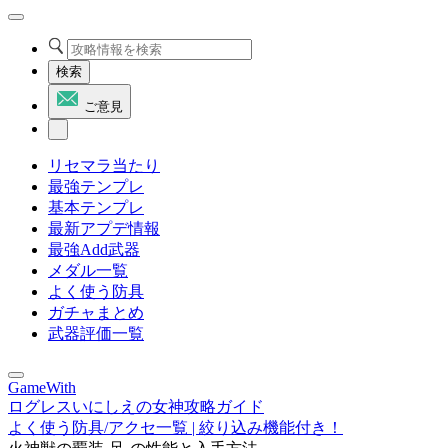
検索
ご意見
リセマラ当たり
最強テンプレ
基本テンプレ
最新アプデ情報
最強Add武器
メダル一覧
よく使う防具
ガチャまとめ
武器評価一覧
GameWith
ログレスいにしえの女神攻略ガイド
よく使う防具/アクセ一覧 | 絞り込み機能付き！