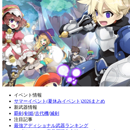
イベント情報
サマーイベント(夏休みイベント)2026まとめ
新武器情報
覇剣
/
剣姫
/
古代機
/
滅剣
注目記事
最強アディショナル武器ランキング