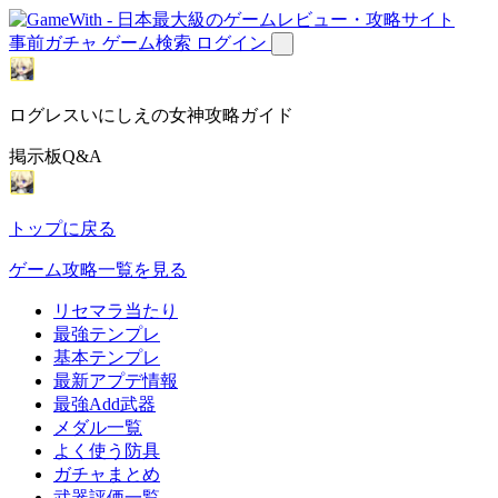
事前ガチャ
ゲーム検索
ログイン
ログレスいにしえの女神攻略ガイド
掲示板Q&A
トップに戻る
ゲーム攻略一覧を見る
リセマラ当たり
最強テンプレ
基本テンプレ
最新アプデ情報
最強Add武器
メダル一覧
よく使う防具
ガチャまとめ
武器評価一覧