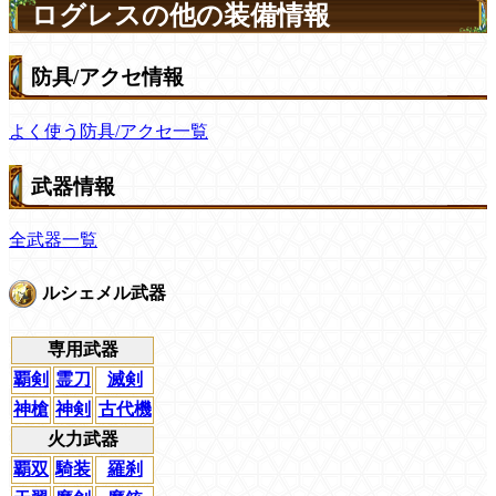
ログレスの他の装備情報
防具/アクセ情報
よく使う防具/アクセ一覧
武器情報
全武器一覧
ルシェメル武器
専用武器
覇剣
霊刀
滅剣
神槍
神剣
古代機
火力武器
覇双
騎装
羅刹