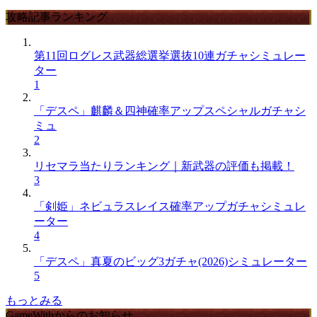
攻略記事ランキング
第11回ログレス武器総選挙選抜10連ガチャシミュレー
ター
1
「デスペ」麒麟＆四神確率アップスペシャルガチャシ
ミュ
2
リセマラ当たりランキング｜新武器の評価も掲載！
3
「剣姫」ネビュラスレイス確率アップガチャシミュレ
ーター
4
「デスペ」真夏のビッグ3ガチャ(2026)シミュレーター
5
もっとみる
GameWithからのお知らせ