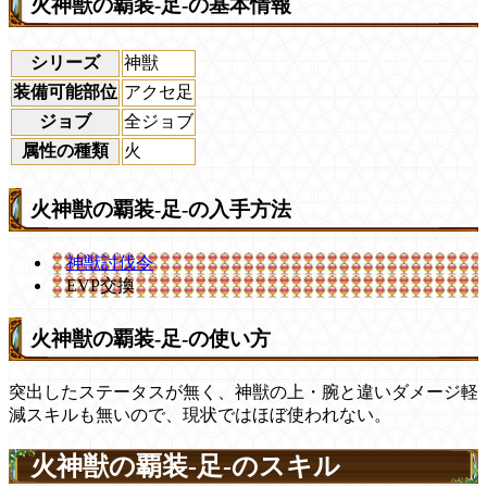
火神獣の覇装-足-の基本情報
シリーズ
神獣
装備可能部位
アクセ足
ジョブ
全ジョブ
属性の種類
火
火神獣の覇装-足-の入手方法
神獣討伐令
EVP交換
火神獣の覇装-足-の使い方
突出したステータスが無く、神獣の上・腕と違いダメージ軽
減スキルも無いので、現状ではほぼ使われない。
火神獣の覇装-足-のスキル