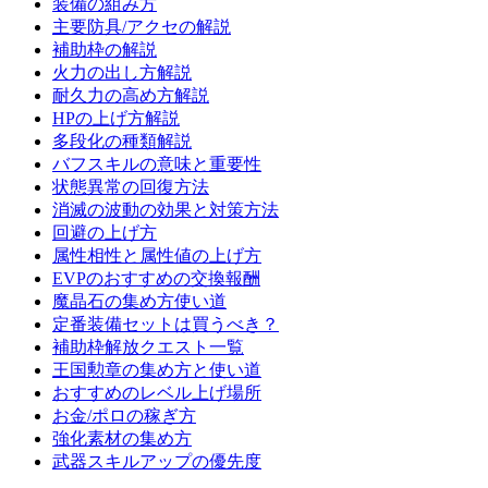
装備の組み方
主要防具/アクセの解説
補助枠の解説
火力の出し方解説
耐久力の高め方解説
HPの上げ方解説
多段化の種類解説
バフスキルの意味と重要性
状態異常の回復方法
消滅の波動の効果と対策方法
回避の上げ方
属性相性と属性値の上げ方
EVPのおすすめの交換報酬
魔晶石の集め方使い道
定番装備セットは買うべき？
補助枠解放クエスト一覧
王国勲章の集め方と使い道
おすすめのレベル上げ場所
お金/ポロの稼ぎ方
強化素材の集め方
武器スキルアップの優先度