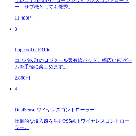
プレステ5対応のアローン製ワイヤレスコントローラ
ー。サブ機としても優秀。
11,480円
3
Logicool G F310r
コスパ抜群のロジクール製有線パッド。幅広いPCゲー
ムを手軽に楽しめます。
2,860円
4
DualSense ワイヤレスコントローラー
圧倒的な没入感を生むPS5純正ワイヤレスコントロー
ラー。