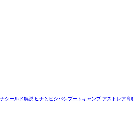
ナシールド解説
ヒナとビシバシブートキャンプ
アストレア育