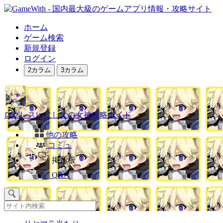
ホーム
ゲーム検索
新規登録
ログイン
2カラム
3カラム
ログレスいにしえの女神攻略ガイド
他の攻略
コミュ
掲示板
Q&A