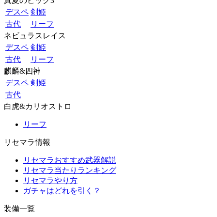
真夏のビッグ3
デスペ
剣姫
古代
リーフ
ネビュラスレイス
デスペ
剣姫
古代
リーフ
麒麟&四神
デスペ
剣姫
古代
白虎&カリオストロ
リーフ
リセマラ情報
リセマラおすすめ武器解説
リセマラ当たりランキング
リセマラやり方
ガチャはどれを引く？
装備一覧