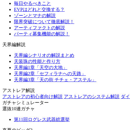
毎日やるべきこと
EVPはどれと交換する？
ゾーンとマナの解説
限界突破について徹底解説！
アーティファクトの解説
パーティ募集機能の解説！
天界編解説
天界編シナリオの解説まとめ
天装珠の性能と作り方
天界編1章「天空の大地」
天界編2章「セフィラナへの天路」
天界編3章「天の街 チチェ・アステル」
アストレア解説
アストレアの初心者向け解説
アストレアのシステム解説
ダイ
ガチャシミュレーター
選抜10連ガチャ
第11回ログレス武器総選挙