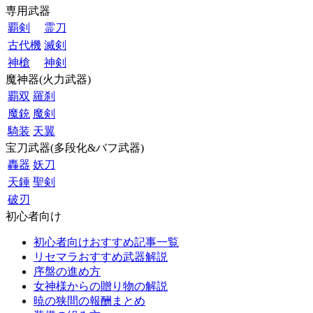
専用武器
覇剣
霊刀
古代機
滅剣
神槍
神剣
魔神器(火力武器)
覇双
羅刹
魔銃
魔剣
騎装
天翼
宝刀武器(多段化&バフ武器)
轟器
妖刀
天錘
聖剣
破刃
初心者向け
初心者向けおすすめ記事一覧
リセマラおすすめ武器解説
序盤の進め方
女神様からの贈り物の解説
暁の狭間の報酬まとめ