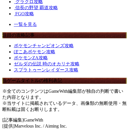
グラクロ攻略
信長の野望 覇道攻略
FGO攻略
一覧を見る
注目の攻略記事
ポケモンチャンピオンズ攻略
ぽこあポケモン攻略
ポケモンZA攻略
ゼルダの伝説 時のオカリナ攻略
スプラトゥーンレイダース攻略
当ゲームタイトルの権利表記
※全てのコンテンツはGameWith編集部が独自の判断で書い
た内容となります。
※当サイトに掲載されているデータ、画像類の無断使用・無
断転載は固くお断りします。
[記事編集]GameWith
[提供]Marvelous Inc. / Aiming Inc.