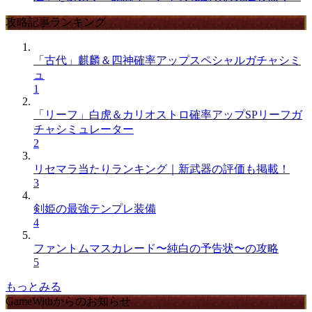
攻略記事ランキング
「古代」麒麟＆四神確率アップスペシャルガチャシミ
ュ
1
「リーフ」白虎＆カリオストロ確率アップSPリーフガ
チャシミュレーター
2
リセマラ当たりランキング｜新武器の評価も掲載！
3
剣姫の最強テンプレ装備
4
ファントムマスカレード〜純白の予告状〜の攻略
5
もっとみる
GameWithからのお知らせ