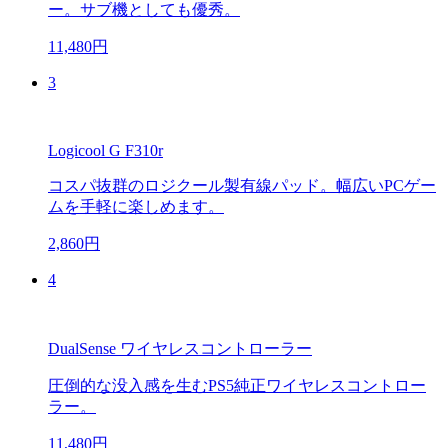
ー。サブ機としても優秀。
11,480円
3
Logicool G F310r
コスパ抜群のロジクール製有線パッド。幅広いPCゲー
ムを手軽に楽しめます。
2,860円
4
DualSense ワイヤレスコントローラー
圧倒的な没入感を生むPS5純正ワイヤレスコントロー
ラー。
11,480円