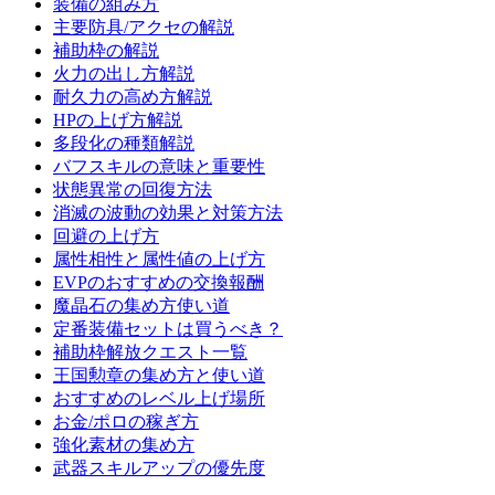
装備の組み方
主要防具/アクセの解説
補助枠の解説
火力の出し方解説
耐久力の高め方解説
HPの上げ方解説
多段化の種類解説
バフスキルの意味と重要性
状態異常の回復方法
消滅の波動の効果と対策方法
回避の上げ方
属性相性と属性値の上げ方
EVPのおすすめの交換報酬
魔晶石の集め方使い道
定番装備セットは買うべき？
補助枠解放クエスト一覧
王国勲章の集め方と使い道
おすすめのレベル上げ場所
お金/ポロの稼ぎ方
強化素材の集め方
武器スキルアップの優先度