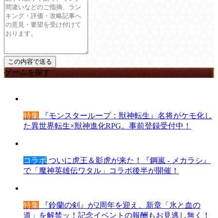
ゲームを探す
特集
『モンスターループ：獣神転生』名将がケモ化し
た異世界転生×獣神進化RPG。事前登録受付中！
コラボ
ついに虎王＆影虎が来た！『鋼嵐 - メカラシ』
で「魔神英雄伝ワタル」コラボ後半が開催！
特集
『鈴蘭の剣』が2周年を迎え、新章「氷と血の
道」を解禁ッ！記念イベントの報酬もお見逃し無く！