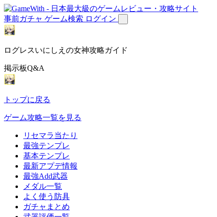
事前ガチャ
ゲーム検索
ログイン
ログレスいにしえの女神攻略ガイド
掲示板Q&A
トップに戻る
ゲーム攻略一覧を見る
リセマラ当たり
最強テンプレ
基本テンプレ
最新アプデ情報
最強Add武器
メダル一覧
よく使う防具
ガチャまとめ
武器評価一覧