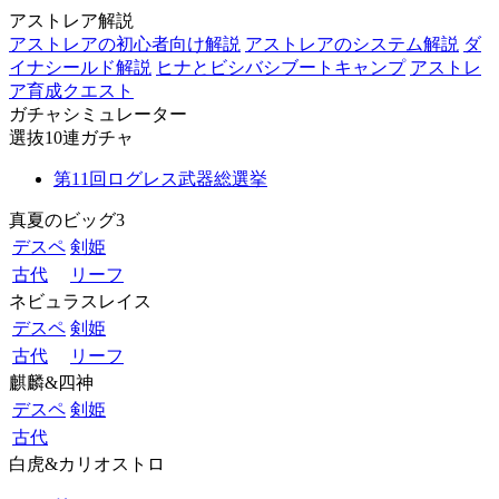
アストレア解説
アストレアの初心者向け解説
アストレアのシステム解説
ダ
イナシールド解説
ヒナとビシバシブートキャンプ
アストレ
ア育成クエスト
ガチャシミュレーター
選抜10連ガチャ
第11回ログレス武器総選挙
真夏のビッグ3
デスペ
剣姫
古代
リーフ
ネビュラスレイス
デスペ
剣姫
古代
リーフ
麒麟&四神
デスペ
剣姫
古代
白虎&カリオストロ