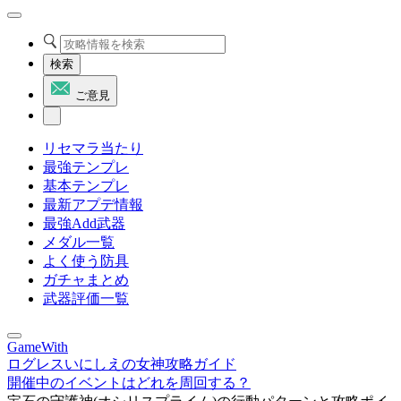
検索
ご意見
リセマラ当たり
最強テンプレ
基本テンプレ
最新アプデ情報
最強Add武器
メダル一覧
よく使う防具
ガチャまとめ
武器評価一覧
GameWith
ログレスいにしえの女神攻略ガイド
開催中のイベントはどれを周回する？