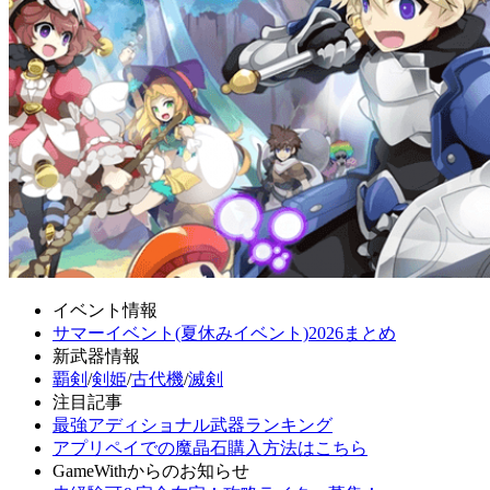
イベント情報
サマーイベント(夏休みイベント)2026まとめ
新武器情報
覇剣
/
剣姫
/
古代機
/
滅剣
注目記事
最強アディショナル武器ランキング
アプリペイでの魔晶石購入方法はこちら
GameWithからのお知らせ