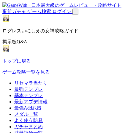
事前ガチャ
ゲーム検索
ログイン
ログレスいにしえの女神攻略ガイド
掲示板Q&A
トップに戻る
ゲーム攻略一覧を見る
リセマラ当たり
最強テンプレ
基本テンプレ
最新アプデ情報
最強Add武器
メダル一覧
よく使う防具
ガチャまとめ
武器評価一覧