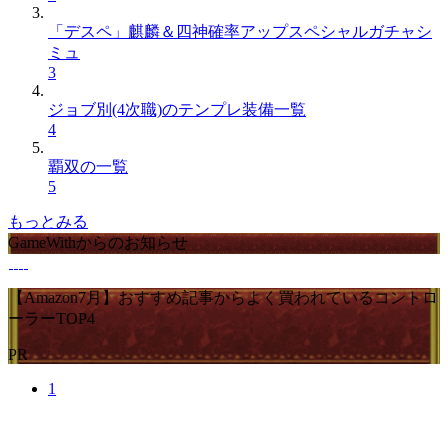
「デスペ」麒麟＆四神確率アップスペシャルガチャシ
ミュ
3
ジョブ別(4次職)のテンプレ装備一覧
4
覇双の一覧
5
もっとみる
GameWithからのお知らせ
【Amazon7月】おすすめ記事からよく買われているコントロ
ーラーTOP4
PR
1