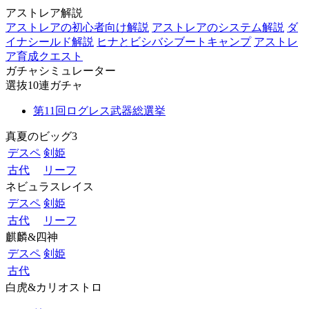
アストレア解説
アストレアの初心者向け解説
アストレアのシステム解説
ダ
イナシールド解説
ヒナとビシバシブートキャンプ
アストレ
ア育成クエスト
ガチャシミュレーター
選抜10連ガチャ
第11回ログレス武器総選挙
真夏のビッグ3
デスペ
剣姫
古代
リーフ
ネビュラスレイス
デスペ
剣姫
古代
リーフ
麒麟&四神
デスペ
剣姫
古代
白虎&カリオストロ