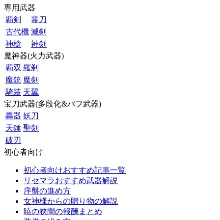
専用武器
覇剣
霊刀
古代機
滅剣
神槍
神剣
魔神器(火力武器)
覇双
羅刹
魔銃
魔剣
騎装
天翼
宝刀武器(多段化&バフ武器)
轟器
妖刀
天錘
聖剣
破刃
初心者向け
初心者向けおすすめ記事一覧
リセマラおすすめ武器解説
序盤の進め方
女神様からの贈り物の解説
暁の狭間の報酬まとめ