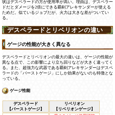
状はデスペラードの方が使用率が高い。理由は、デスペラー
ドだとダメージを2倍にできる覇剣アレキサンダーが使える
ためだ。似ているジョブだが、火力は大きな差がついてい
る。
デスペラードとリベリオンの違い
ゲージの性能が大きく異なる
デスペラードとリベリオンの最大の違いは、ゲージの性能が
異なる点で、この影響により立ち回りなどが大きく違ってく
る。また、超強力な武器である覇剣アレキサンダーはデスペ
ラードの「バーストゲージ」にしか効果がないのも特徴とな
っている。
ゲージ性能
デスペラード
リベリオン
【バーストゲージ】
【リベリオンゲージ】