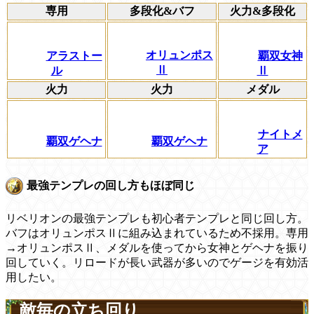
専用
多段化&バフ
火力&多段化
オリュンポス
アラストー
覇双女神
Ⅱ
ル
Ⅱ
火力
火力
メダル
ナイトメ
覇双ゲヘナ
覇双ゲヘナ
ア
最強テンプレの回し方もほぼ同じ
リベリオンの最強テンプレも初心者テンプレと同じ回し方。
バフはオリュンポスⅡに組み込まれているため不採用。専用
→オリュンポスⅡ、メダルを使ってから女神とゲヘナを振り
回していく。リロードが長い武器が多いのでゲージを有効活
用したい。
敵毎の立ち回り