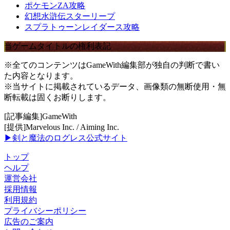
ポケモンZA攻略
幻想水滸伝スターリープ
スプラトゥーンレイダース攻略
当ゲームタイトルの権利表記
※全てのコンテンツはGameWith編集部が独自の判断で書い
た内容となります。
※当サイトに掲載されているデータ、画像類の無断使用・無
断転載は固くお断りします。
[記事編集]GameWith
[提供]Marvelous Inc. / Aiming Inc.
▶剣と魔法のログレス公式サイト
トップ
ヘルプ
運営会社
採用情報
利用規約
プライバシーポリシー
広告のご案内