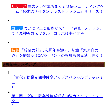
リリース
巨大メカで撃ちまくる爽快シューティングゲ
ーム『終末のタイタン：ラストラッシュ』リリース！
コラボ
ついに虎王＆影虎が来た！『鋼嵐 - メカラシ』
で「魔神英雄伝ワタル」コラボ後半が開催！
特集
『鈴蘭の剣』が2周年を迎え、新章「氷と血の
道」を解禁ッ！記念イベントの報酬もお見逃し無く！
攻略記事ランキング
「古代」麒麟＆四神確率アップスペシャルガチャシミ
ュ
1
第11回ログレス武器総選挙選抜10連ガチャシミュレー
ター
2