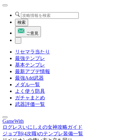
検索
ご意見
リセマラ当たり
最強テンプレ
基本テンプレ
最新アプデ情報
最強Add武器
メダル一覧
よく使う防具
ガチャまとめ
武器評価一覧
GameWith
ログレスいにしえの女神攻略ガイド
ジョブ別(4次職)のテンプレ装備一覧