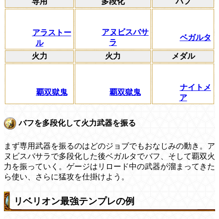
専用
多段化
バフ
アヌビスバサ
アラストー
ベガルタ
ラ
ル
火力
火力
メダル
ナイトメ
覇双獄鬼
覇双獄鬼
ア
バフを多段化して火力武器を振る
まず専用武器を振るのはどのジョブでもおなじみの動き。ア
ヌビスバサラで多段化した後ベガルタでバフ、そして覇双火
力を振っていく。ゲージはリロード中の武器が溜まってきた
ら使い、さらに猛攻を仕掛けよう。
リベリオン最強テンプレの例