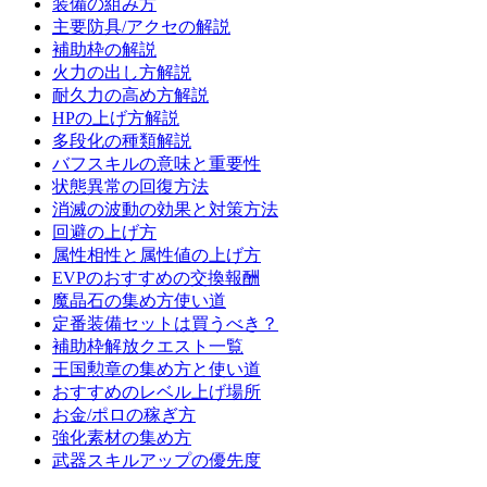
装備の組み方
主要防具/アクセの解説
補助枠の解説
火力の出し方解説
耐久力の高め方解説
HPの上げ方解説
多段化の種類解説
バフスキルの意味と重要性
状態異常の回復方法
消滅の波動の効果と対策方法
回避の上げ方
属性相性と属性値の上げ方
EVPのおすすめの交換報酬
魔晶石の集め方使い道
定番装備セットは買うべき？
補助枠解放クエスト一覧
王国勲章の集め方と使い道
おすすめのレベル上げ場所
お金/ポロの稼ぎ方
強化素材の集め方
武器スキルアップの優先度