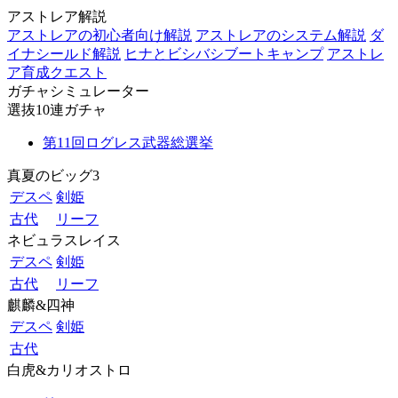
アストレア解説
アストレアの初心者向け解説
アストレアのシステム解説
ダ
イナシールド解説
ヒナとビシバシブートキャンプ
アストレ
ア育成クエスト
ガチャシミュレーター
選抜10連ガチャ
第11回ログレス武器総選挙
真夏のビッグ3
デスペ
剣姫
古代
リーフ
ネビュラスレイス
デスペ
剣姫
古代
リーフ
麒麟&四神
デスペ
剣姫
古代
白虎&カリオストロ