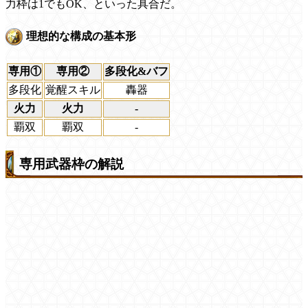
力枠は1でもOK、といった具合だ。
理想的な構成の基本形
専用①
専用②
多段化&バフ
多段化
覚醒スキル
轟器
火力
火力
-
覇双
覇双
-
専用武器枠の解説