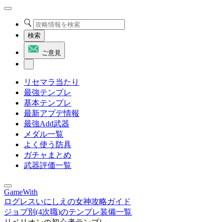
検索
ご意見
リセマラ当たり
最強テンプレ
基本テンプレ
最新アプデ情報
最強Add武器
メダル一覧
よく使う防具
ガチャまとめ
武器評価一覧
GameWith
ログレスいにしえの女神攻略ガイド
ジョブ別(4次職)のテンプレ装備一覧