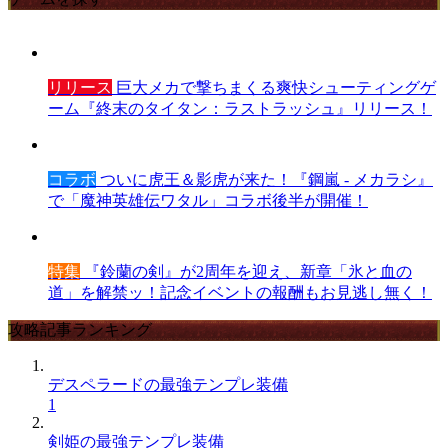
リリース
巨大メカで撃ちまくる爽快シューティングゲ
ーム『終末のタイタン：ラストラッシュ』リリース！
コラボ
ついに虎王＆影虎が来た！『鋼嵐 - メカラシ』
で「魔神英雄伝ワタル」コラボ後半が開催！
特集
『鈴蘭の剣』が2周年を迎え、新章「氷と血の
道」を解禁ッ！記念イベントの報酬もお見逃し無く！
攻略記事ランキング
デスペラードの最強テンプレ装備
1
剣姫の最強テンプレ装備