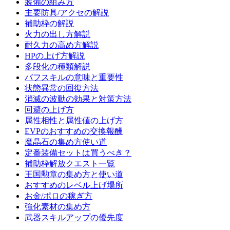
装備の組み方
主要防具/アクセの解説
補助枠の解説
火力の出し方解説
耐久力の高め方解説
HPの上げ方解説
多段化の種類解説
バフスキルの意味と重要性
状態異常の回復方法
消滅の波動の効果と対策方法
回避の上げ方
属性相性と属性値の上げ方
EVPのおすすめの交換報酬
魔晶石の集め方使い道
定番装備セットは買うべき？
補助枠解放クエスト一覧
王国勲章の集め方と使い道
おすすめのレベル上げ場所
お金/ポロの稼ぎ方
強化素材の集め方
武器スキルアップの優先度