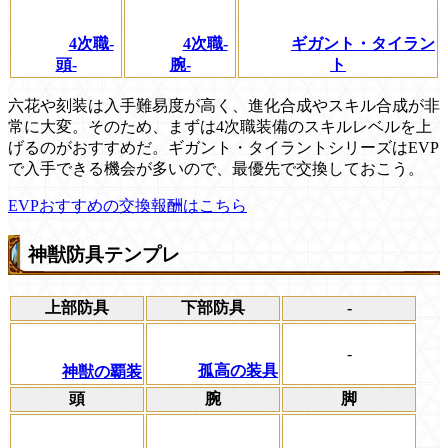
4次職-
4次職-
ギガント・タイラン
頭-
腕-
ト
六花や刻装は入手難易度が高く、進化合成やスキル合成が非
常に大変。そのため、まずは4次職装備のスキルレベルを上
げるのがおすすめだ。ギガント・タイラントシリーズはEVP
で入手できる機会が多いので、最優先で交換しておこう。
EVPおすすめの交換報酬はこちら
神獣防具テンプレ
上部防具
下部防具
-
-
孤高の装具
神獣の覇装
頭
腕
脚