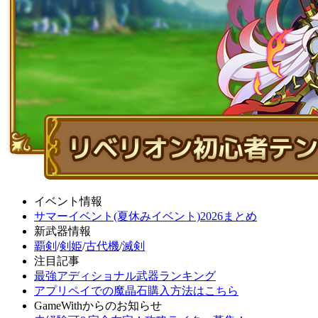
イベント情報
サマーイベント(夏休みイベント)2026まとめ
新武器情報
覇剣
/
剣姫
/
古代機
/
滅剣
注目記事
最強アディショナル武器ランキング
アプリペイでの魔晶石購入方法はこちら
GameWithからのお知らせ