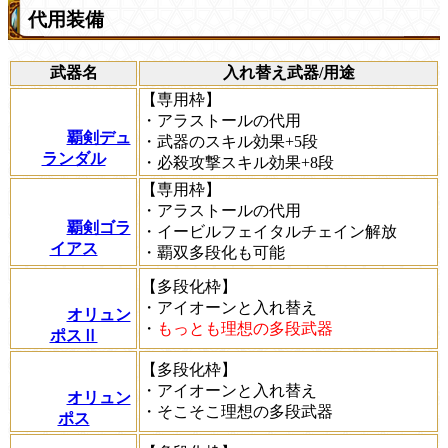
代用装備
武器名
入れ替え武器/用途
【専用枠】
・アラストールの代用
覇剣デュ
・武器のスキル効果+5段
ランダル
・必殺攻撃スキル効果+8段
【専用枠】
・アラストールの代用
覇剣ゴラ
・イービルフェイタルチェイン解放
イアス
・覇双多段化も可能
【多段化枠】
・アイオーンと入れ替え
オリュン
・
もっとも理想の多段武器
ポスⅡ
【多段化枠】
・アイオーンと入れ替え
オリュン
・そこそこ理想の多段武器
ポス