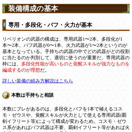
装備構成の基本
専用・多段化・バフ・火力が基本
リベリオンの武器の構成は、専用武器1〜2本、多段化が1
本〜2本、バフ武器が0〜1本、火力武器が1〜2本というのが
基本となっている。手持ちの武器の中でどの武器がどの役割
に当たるのか判別して、適切に使うのが重要だ。専用武器の
枠には、
多段化性能が高いものと覚醒スキルが強力なものを
編成するのが理想
だ。
詳しい装備の組み方解説はこちら
本数は手持ちと相談
本数にブレがあるのは、多段化とバフを1本で補えるコス
モ・ゼウスや、覚醒スキルが火力として使える専用武器(覇
剣イフリート等)によって構成が変わるため。コスモ・ゼウ
ス系があればバフ武器は不要、覇剣イフリート等があれば火