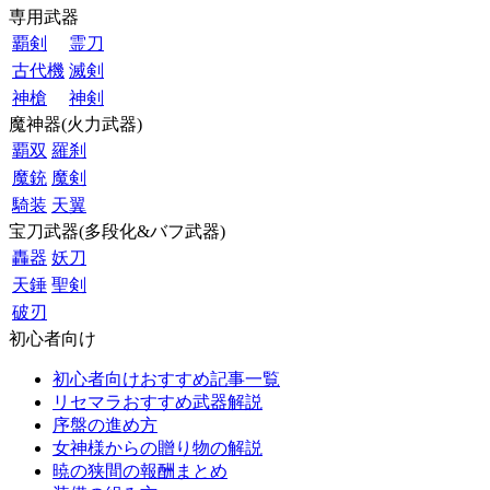
専用武器
覇剣
霊刀
古代機
滅剣
神槍
神剣
魔神器(火力武器)
覇双
羅刹
魔銃
魔剣
騎装
天翼
宝刀武器(多段化&バフ武器)
轟器
妖刀
天錘
聖剣
破刃
初心者向け
初心者向けおすすめ記事一覧
リセマラおすすめ武器解説
序盤の進め方
女神様からの贈り物の解説
暁の狭間の報酬まとめ