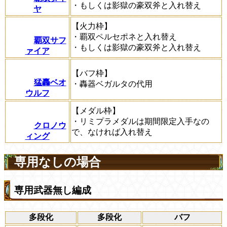
・もしくは影獄の豪双斧と入れ替え
ヤ
【火力枠】
・覇双ペルセポネと入れ替え
覇双サフ
・もしくは影獄の豪双斧と入れ替え
ァイア
【バフ枠】
猛轟ベオ
・轟器ベガルタの代用
ウルフ
【メダル枠】
・リミプラメダルは期間限定入手なの
クロノウ
で、なければ入れ替え
ィング
専用なしの場合
専用武器無し編成
多段化
多段化
バフ