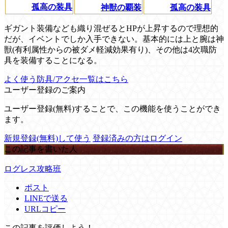
孤高の装具
神獣の覇装
孤高の装具
ギガント装備なども織り混ぜるとHPが上昇するので理想的
だが、イベントでしか入手できない。基本的には上と腕は神
獣(有利属性からの被ダメ軽減効果有り)、その他は4次職防
具を装備することになる。
よく使う防具/アクセ一覧はこちら
ユーザー登録のご案内
ユーザー登録(無料)することで、この機能を使うことができ
ます。
新規登録(無料)して使う
登録済みの方はログイン
この記事を書いた人
ログレス攻略班
ポスト
LINEで送る
URLコピー
この記事を評価しよう！