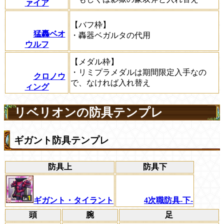
ァイア
【バフ枠】
猛轟ベオ
・轟器ベガルタの代用
ウルフ
【メダル枠】
・リミプラメダルは期間限定入手なの
クロノウ
で、なければ入れ替え
ィング
リベリオンの防具テンプレ
ギガント防具テンプレ
防具上
防具下
ギガント・タイラント
4次職防具-下-
頭
腕
足