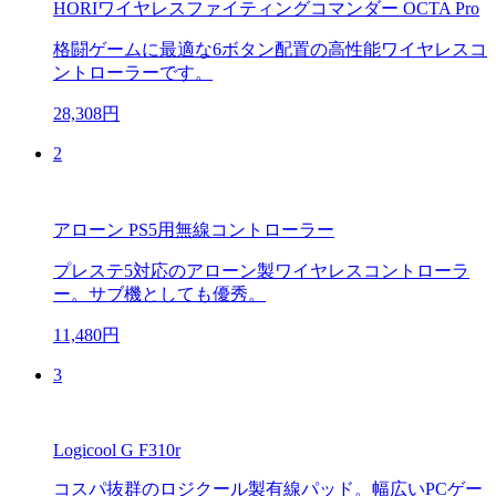
HORIワイヤレスファイティングコマンダー OCTA Pro
格闘ゲームに最適な6ボタン配置の高性能ワイヤレスコ
ントローラーです。
28,308円
2
アローン PS5用無線コントローラー
プレステ5対応のアローン製ワイヤレスコントローラ
ー。サブ機としても優秀。
11,480円
3
Logicool G F310r
コスパ抜群のロジクール製有線パッド。幅広いPCゲー