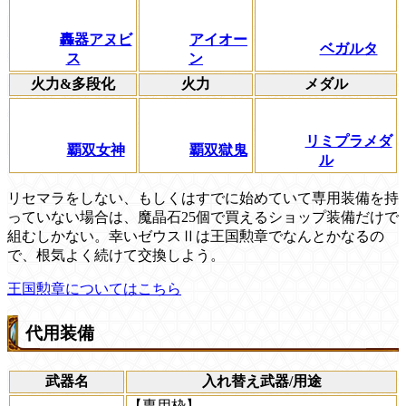
轟器アヌビ
アイオー
ベガルタ
ス
ン
火力&多段化
火力
メダル
リミプラメダ
覇双女神
覇双獄鬼
ル
リセマラをしない、もしくはすでに始めていて専用装備を持
っていない場合は、魔晶石25個で買えるショップ装備だけで
組むしかない。幸いゼウスⅡは王国勲章でなんとかなるの
で、根気よく続けて交換しよう。
王国勲章についてはこちら
代用装備
武器名
入れ替え武器/用途
【専用枠】