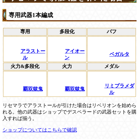
専用武器1本編成
専用
多段化
バフ
アラストー
アイオー
ベガルタ
ル
ン
火力&多段化
火力
メダル
リミプラメダ
覇双獄鬼
覇双獄鬼
ル
リセマラでアラストールが引けた場合はリベリオンを始めら
れる。他の武器はショップでデスペラードの武器セットを購
入すれば揃う。
ショップについてはこちらで確認