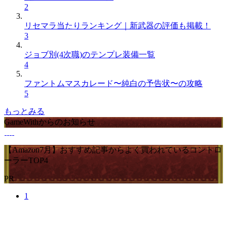
2
リセマラ当たりランキング｜新武器の評価も掲載！
3
ジョブ別(4次職)のテンプレ装備一覧
4
ファントムマスカレード〜純白の予告状〜の攻略
5
もっとみる
GameWithからのお知らせ
【Amazon7月】おすすめ記事からよく買われているコントロ
ーラーTOP4
PR
1