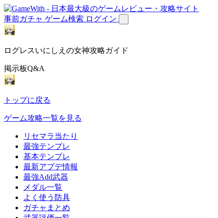
事前ガチャ
ゲーム検索
ログイン
ログレスいにしえの女神攻略ガイド
掲示板Q&A
トップに戻る
ゲーム攻略一覧を見る
リセマラ当たり
最強テンプレ
基本テンプレ
最新アプデ情報
最強Add武器
メダル一覧
よく使う防具
ガチャまとめ
武器評価一覧