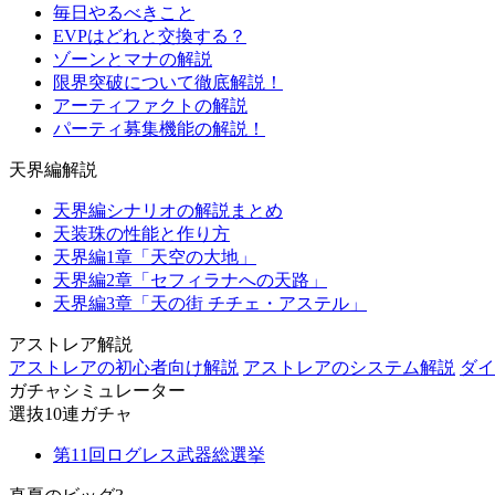
毎日やるべきこと
EVPはどれと交換する？
ゾーンとマナの解説
限界突破について徹底解説！
アーティファクトの解説
パーティ募集機能の解説！
天界編解説
天界編シナリオの解説まとめ
天装珠の性能と作り方
天界編1章「天空の大地」
天界編2章「セフィラナへの天路」
天界編3章「天の街 チチェ・アステル」
アストレア解説
アストレアの初心者向け解説
アストレアのシステム解説
ダイ
ガチャシミュレーター
選抜10連ガチャ
第11回ログレス武器総選挙