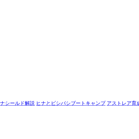
ナシールド解説
ヒナとビシバシブートキャンプ
アストレア育