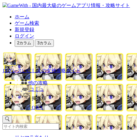
ホーム
ゲーム検索
新規登録
ログイン
2カラム
3カラム
ログレスいにしえの女神攻略ガイド
他の攻略
コミュ
掲示板
Q&A