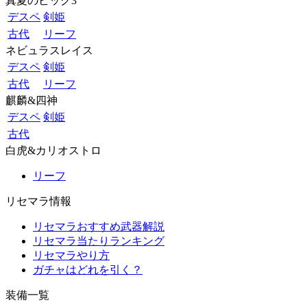
真夏のビッグ3
デスペ
剣姫
古代
リーフ
ネビュラスレイス
デスペ
剣姫
古代
リーフ
麒麟&四神
デスペ
剣姫
古代
白虎&カリオストロ
リーフ
リセマラ情報
リセマラおすすめ武器解説
リセマラ当たりランキング
リセマラやり方
ガチャはどれを引く？
装備一覧