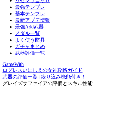
リセマラ当たり
最強テンプレ
基本テンプレ
最新アプデ情報
最強Add武器
メダル一覧
よく使う防具
ガチャまとめ
武器評価一覧
GameWith
ログレスいにしえの女神攻略ガイド
武器の評価一覧 | 絞り込み機能付き！
グレイズサファイアの評価とスキル性能