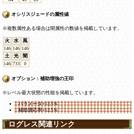
オシリスジェードの属性値
※複数属性ある場合は闇属性の数値を掲載しています。
火
水
風
146
146
146
土
光
闇
146
733
0
オプション：補助増強の王印
※レベル最大状態の性能を掲載しています。
パラメータ+12.5％
補助適応率+12.5％
ログレス関連リンク