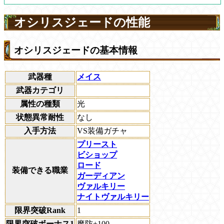
オシリスジェードの性能
オシリスジェードの基本情報
武器種
メイス
武器カテゴリ
属性の種類
光
状態異常耐性
なし
入手方法
VS装備ガチャ
プリースト
ビショップ
ロード
装備できる職業
ガーディアン
ヴァルキリー
ナイトヴァルキリー
限界突破Rank
1
限界突破ボーナス1
魔防+100