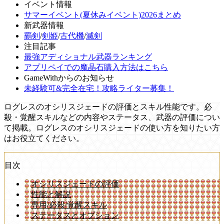
イベント情報
サマーイベント(夏休みイベント)2026まとめ
新武器情報
覇剣
/
剣姫
/
古代機
/
滅剣
注目記事
最強アディショナル武器ランキング
アプリペイでの魔晶石購入方法はこちら
GameWithからのお知らせ
未経験可&完全在宅！攻略ライター募集！
ログレスのオシリスジェードの評価とスキル性能です。必
殺・覚醒スキルなどの内容やステータス、武器の評価につい
て掲載。ログレスのオシリスジェードの使い方を知りたい方
はお役立てください。
目次
オシリスジェードの評価
性能と解説
専用/必殺/覚醒スキル
ステータスとオプション