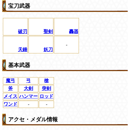
宝刀武器
破刃
聖剣
轟器
-
天錘
妖刀
基本武器
魔弓
弓
槍
斧
大剣
突剣
メイス
ハンマー
ロッド
ワンド
-
-
アクセ・メダル情報