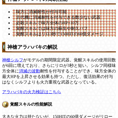
味方に消滅耐性が付与可能
古代機に消滅耐性を付与できる数少ない武器
必殺スキルで味方全体のHP+10万
覚醒スキルでは味方の蘇生や耐久バフ
覚醒スキルはリロ3秒で150HITの60億ダメージ
神槍アラハバキの解説
神槍シルフ
がモデルの期間限定武器。覚醒スキルの使用回数
が6回に増えており、さらにリロが3秒と短い。シルフ同様味
方全体に
消滅の波動
耐性を付与することができ、味方全体の
最大HPを上昇させる効果も持つ。ただし、復活効果の付与
はなくシルフよりも火力重視な武器となっている。
アラハバキの火力検証はこちら
覚醒スキルの性能解説
大きな火力は持たないが、150HITの60億ダメージがリロー