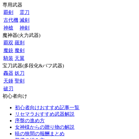
専用武器
覇剣
霊刀
古代機
滅剣
神槍
神剣
魔神器(火力武器)
覇双
羅刹
魔銃
魔剣
騎装
天翼
宝刀武器(多段化&バフ武器)
轟器
妖刀
天錘
聖剣
破刃
初心者向け
初心者向けおすすめ記事一覧
リセマラおすすめ武器解説
序盤の進め方
女神様からの贈り物の解説
暁の狭間の報酬まとめ