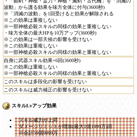
・「覇剣・神槍・霊刀・神槍・滅剣・古代機」を「消滅の
波動」から護る効果を味方全体に付与(3600秒)
※「消滅の波動」を1回受けると効果が解除される
※この効果は重複しない
※一部神槍必殺スキルの同様の効果と重複しない
・味方全体の最大HPを10万アップ(3600秒)
※この効果は一部天候の影響を受けない
※この効果は重複しない
※一部神槍必殺スキルの同様の効果と重複しない
自身に武器スキル効果+6回(3600秒)
※この効果は重複しない
※一部神槍必殺スキルの同様の効果と重複しない
このスキルは多段化の影響を受けない
このスキルは威力補正の影響を受けない
スキルLvアップ効果
スキル威力が上昇
ダメージリミットが増加(最大1億1999万)回
※合計59億9999万