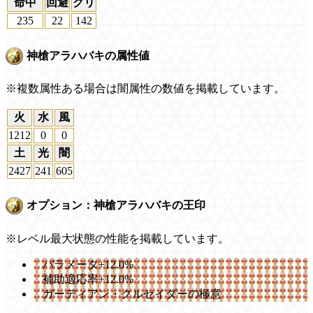
命中
回避
クリ
235
22
142
神槍アラハバキの属性値
※複数属性ある場合は闇属性の数値を掲載しています。
火
水
風
1212
0
0
土
光
闇
2427
241
605
オプション：神槍アラハバキの王印
※レベル最大状態の性能を掲載しています。
パラメータ+12.0%
補助適応率+12.0%
ガーディアン・クルセイダーの極意