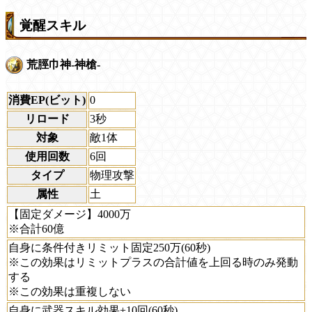
覚醒スキル
荒脛巾神-神槍-
消費EP(ビット)
0
リロード
3秒
対象
敵1体
使用回数
6回
タイプ
物理攻撃
属性
土
【固定ダメージ】4000万
※合計60億
自身に条件付きリミット固定250万(60秒)
※この効果はリミットプラスの合計値を上回る時のみ発動
する
※この効果は重複しない
自身に武器スキル効果+10回(60秒)