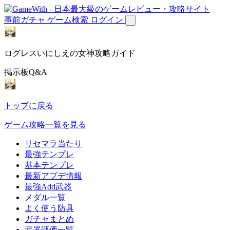
事前ガチャ
ゲーム検索
ログイン
ログレスいにしえの女神攻略ガイド
掲示板Q&A
トップに戻る
ゲーム攻略一覧を見る
リセマラ当たり
最強テンプレ
基本テンプレ
最新アプデ情報
最強Add武器
メダル一覧
よく使う防具
ガチャまとめ
武器評価一覧