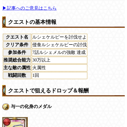
▶記事へのご意見はこちら
クエストの基本情報
クエスト名
ルシェケルピーを討伐せよ
クリア条件
侵食ルシェケルピーの討伐
参加条件
7話ルシェメルの強敵 達成
推奨総合能力
30万以上
主な敵の属性
火属性
戦闘回数
1回
クエストで狙えるドロップ＆報酬
与一の化身のメダル