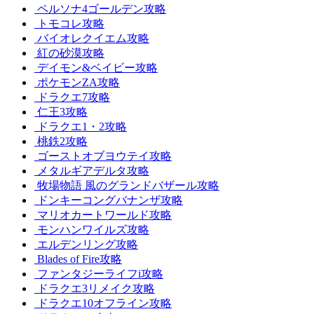
ペルソナ4ゴールデン攻略
トモコレ攻略
バイオレクイエム攻略
紅の砂漠攻略
デイモン&ベイビー攻略
ポケモンZA攻略
ドラクエ7攻略
仁王3攻略
ドラクエ1・2攻略
桃鉄2攻略
ゴーストオブヨウテイ攻略
メタルギアデルタ攻略
牧場物語 風のグランドバザール攻略
ドンキーコングバナンザ攻略
マリオカートワールド攻略
モンハンワイルズ攻略
エルデンリング攻略
Blades of Fire攻略
ファンタジーライフi攻略
ドラクエ3リメイク攻略
ドラクエ10オフライン攻略