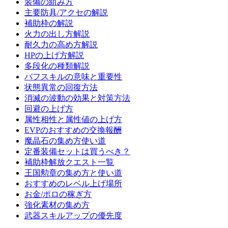
装備の組み方
主要防具/アクセの解説
補助枠の解説
火力の出し方解説
耐久力の高め方解説
HPの上げ方解説
多段化の種類解説
バフスキルの意味と重要性
状態異常の回復方法
消滅の波動の効果と対策方法
回避の上げ方
属性相性と属性値の上げ方
EVPのおすすめの交換報酬
魔晶石の集め方使い道
定番装備セットは買うべき？
補助枠解放クエスト一覧
王国勲章の集め方と使い道
おすすめのレベル上げ場所
お金/ポロの稼ぎ方
強化素材の集め方
武器スキルアップの優先度