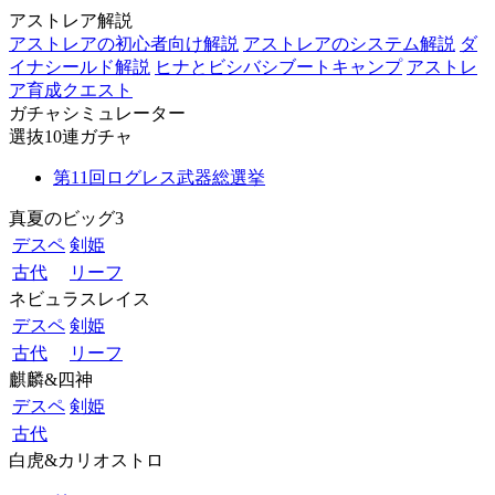
アストレア解説
アストレアの初心者向け解説
アストレアのシステム解説
ダ
イナシールド解説
ヒナとビシバシブートキャンプ
アストレ
ア育成クエスト
ガチャシミュレーター
選抜10連ガチャ
第11回ログレス武器総選挙
真夏のビッグ3
デスペ
剣姫
古代
リーフ
ネビュラスレイス
デスペ
剣姫
古代
リーフ
麒麟&四神
デスペ
剣姫
古代
白虎&カリオストロ