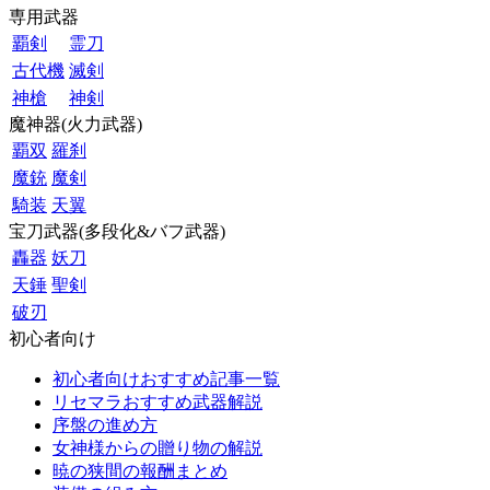
専用武器
覇剣
霊刀
古代機
滅剣
神槍
神剣
魔神器(火力武器)
覇双
羅刹
魔銃
魔剣
騎装
天翼
宝刀武器(多段化&バフ武器)
轟器
妖刀
天錘
聖剣
破刃
初心者向け
初心者向けおすすめ記事一覧
リセマラおすすめ武器解説
序盤の進め方
女神様からの贈り物の解説
暁の狭間の報酬まとめ