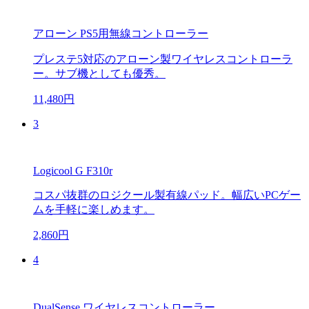
アローン PS5用無線コントローラー
プレステ5対応のアローン製ワイヤレスコントローラ
ー。サブ機としても優秀。
11,480円
3
Logicool G F310r
コスパ抜群のロジクール製有線パッド。幅広いPCゲー
ムを手軽に楽しめます。
2,860円
4
DualSense ワイヤレスコントローラー