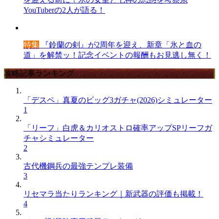
YouTuberの2人が語る！
特集
『鈴蘭の剣』が2周年を迎え、新章「氷と血の
道」を解禁ッ！記念イベントの報酬もお見逃し無く！
攻略記事ランキング
「デスペ」真夏のビッグ3ガチャ(2026)シミュレーター
1
「リーフ」白虎＆カリオストロ確率アップSPリーフガ
チャシミュレーター
2
古代機鋼兵の最強テンプレ装備
3
リセマラ当たりランキング｜新武器の評価も掲載！
4