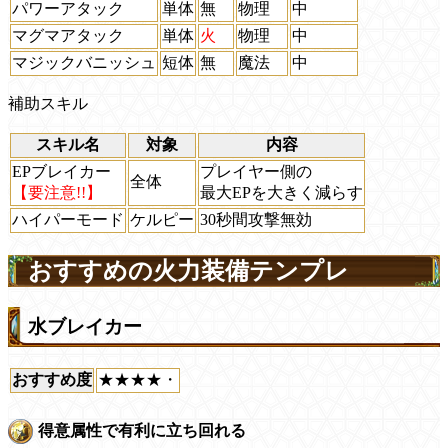
パワーアタック
単体
無
物理
中
マグマアタック
単体
火
物理
中
マジックバニッシュ
短体
無
魔法
中
補助スキル
スキル名
対象
内容
EPブレイカー
プレイヤー側の
全体
【要注意!!】
最大EPを大きく減らす
ハイパーモード
ケルピー
30秒間攻撃無効
おすすめの火力装備テンプレ
水ブレイカー
おすすめ度
★★★★・
得意属性で有利に立ち回れる