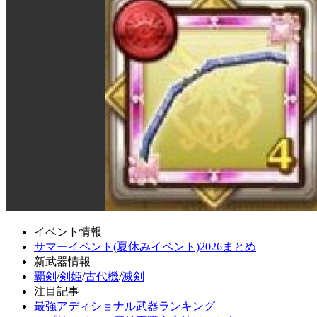
イベント情報
サマーイベント(夏休みイベント)2026まとめ
新武器情報
覇剣
/
剣姫
/
古代機
/
滅剣
注目記事
最強アディショナル武器ランキング