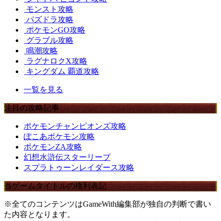
モンスト攻略
パズドラ攻略
ポケモンGO攻略
グラブル攻略
鳴潮攻略
ラグナロクX攻略
キングダム 覇道攻略
一覧を見る
注目の攻略記事
ポケモンチャンピオンズ攻略
ぽこあポケモン攻略
ポケモンZA攻略
幻想水滸伝スターリープ
スプラトゥーンレイダース攻略
当ゲームタイトルの権利表記
※全てのコンテンツはGameWith編集部が独自の判断で書い
た内容となります。