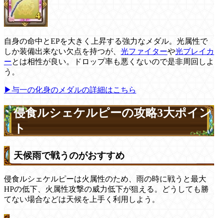
自身の命中とEPを大きく上昇する強力なメダル。光属性で
しか装備出来ない欠点を持つが、
光ファイター
や
光ブレイカ
ー
とは相性が良い。ドロップ率も悪くないので是非周回しよ
う。
▶与一の化身のメダルの詳細はこちら
侵食ルシェケルピーの攻略3大ポイン
ト
天候雨で戦うのがおすすめ
侵食ルシェケルピーは火属性のため、雨の時に戦うと最大
HPの低下、火属性攻撃の威力低下が狙える。どうしても勝
てない場合などは天候を上手く利用しよう。