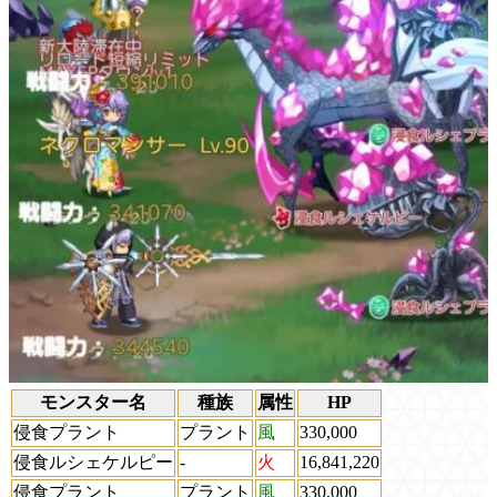
モンスター名
種族
属性
HP
侵食プラント
プラント
風
330,000
侵食ルシェケルピー
-
火
16,841,220
侵食プラント
プラント
風
330,000