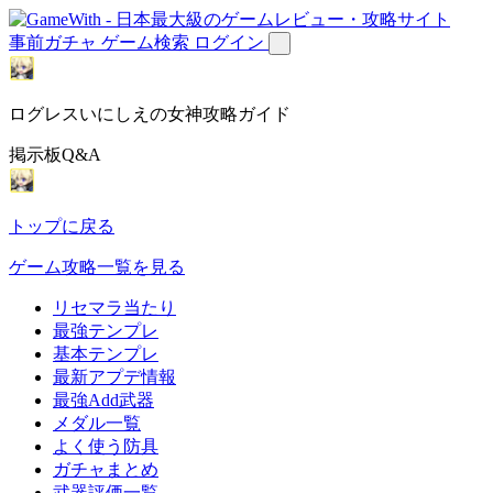
事前ガチャ
ゲーム検索
ログイン
ログレスいにしえの女神攻略ガイド
掲示板Q&A
トップに戻る
ゲーム攻略一覧を見る
リセマラ当たり
最強テンプレ
基本テンプレ
最新アプデ情報
最強Add武器
メダル一覧
よく使う防具
ガチャまとめ
武器評価一覧