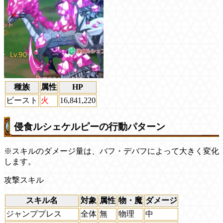
種族
属性
HP
ビースト
火
16,841,220
侵食ルシェケルピーの行動パターン
※スキルのダメージ量は、バフ・デバフによって大きく変化
します。
攻撃スキル
スキル名
対象
属性
物・魔
ダメージ
ジャンププレス
全体
無
物理
中