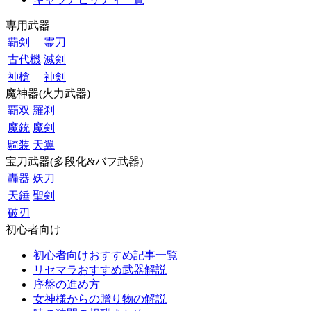
専用武器
覇剣
霊刀
古代機
滅剣
神槍
神剣
魔神器(火力武器)
覇双
羅刹
魔銃
魔剣
騎装
天翼
宝刀武器(多段化&バフ武器)
轟器
妖刀
天錘
聖剣
破刃
初心者向け
初心者向けおすすめ記事一覧
リセマラおすすめ武器解説
序盤の進め方
女神様からの贈り物の解説