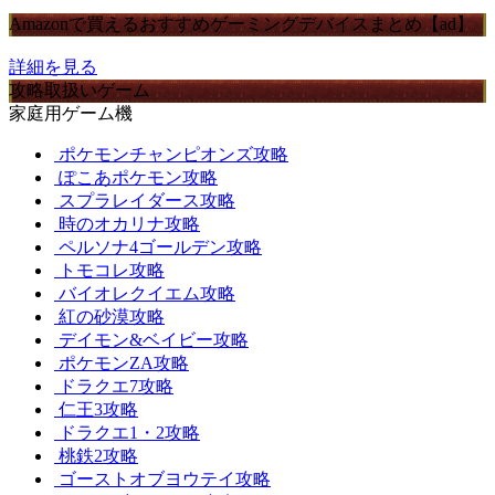
Amazonで買えるおすすめゲーミングデバイスまとめ【ad】
詳細を見る
攻略取扱いゲーム
家庭用ゲーム機
ポケモンチャンピオンズ攻略
ぽこあポケモン攻略
スプラレイダース攻略
時のオカリナ攻略
ペルソナ4ゴールデン攻略
トモコレ攻略
バイオレクイエム攻略
紅の砂漠攻略
デイモン&ベイビー攻略
ポケモンZA攻略
ドラクエ7攻略
仁王3攻略
ドラクエ1・2攻略
桃鉄2攻略
ゴーストオブヨウテイ攻略