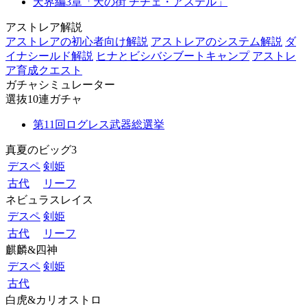
天界編3章「天の街 チチェ・アステル」
アストレア解説
アストレアの初心者向け解説
アストレアのシステム解説
ダ
イナシールド解説
ヒナとビシバシブートキャンプ
アストレ
ア育成クエスト
ガチャシミュレーター
選抜10連ガチャ
第11回ログレス武器総選挙
真夏のビッグ3
デスペ
剣姫
古代
リーフ
ネビュラスレイス
デスペ
剣姫
古代
リーフ
麒麟&四神
デスペ
剣姫
古代
白虎&カリオストロ