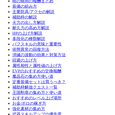
暁の狭間の報酬まとめ
装備の組み方
主要防具/アクセの解説
補助枠の解説
火力の出し方解説
耐久力の高め方解説
HPの上げ方解説
多段化の種類解説
バフスキルの意味と重要性
状態異常の回復方法
消滅の波動の効果と対策方法
回避の上げ方
属性相性と属性値の上げ方
EVPのおすすめの交換報酬
魔晶石の集め方使い道
定番装備セットは買うべき？
補助枠解放クエスト一覧
王国勲章の集め方と使い道
おすすめのレベル上げ場所
お金/ポロの稼ぎ方
強化素材の集め方
武器スキルアップの優先度