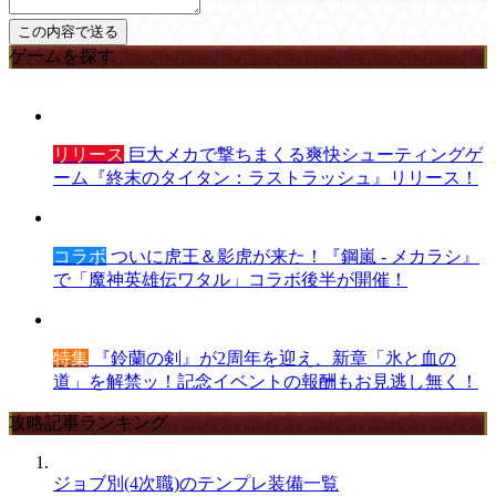
ゲームを探す
リリース
巨大メカで撃ちまくる爽快シューティングゲ
ーム『終末のタイタン：ラストラッシュ』リリース！
コラボ
ついに虎王＆影虎が来た！『鋼嵐 - メカラシ』
で「魔神英雄伝ワタル」コラボ後半が開催！
特集
『鈴蘭の剣』が2周年を迎え、新章「氷と血の
道」を解禁ッ！記念イベントの報酬もお見逃し無く！
攻略記事ランキング
ジョブ別(4次職)のテンプレ装備一覧