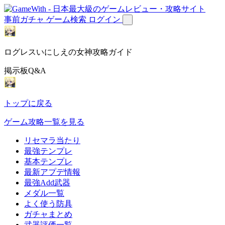
事前ガチャ
ゲーム検索
ログイン
ログレスいにしえの女神攻略ガイド
掲示板Q&A
トップに戻る
ゲーム攻略一覧を見る
リセマラ当たり
最強テンプレ
基本テンプレ
最新アプデ情報
最強Add武器
メダル一覧
よく使う防具
ガチャまとめ
武器評価一覧