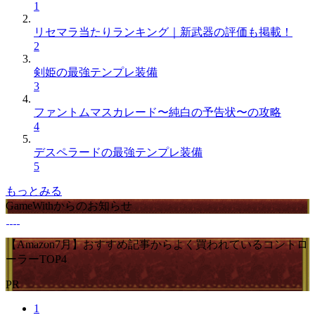
1
リセマラ当たりランキング｜新武器の評価も掲載！
2
剣姫の最強テンプレ装備
3
ファントムマスカレード〜純白の予告状〜の攻略
4
デスペラードの最強テンプレ装備
5
もっとみる
GameWithからのお知らせ
【Amazon7月】おすすめ記事からよく買われているコントロ
ーラーTOP4
PR
1