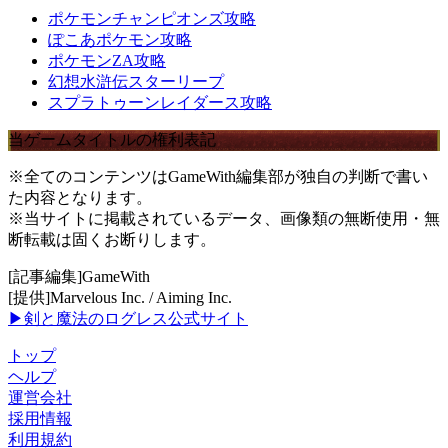
ポケモンチャンピオンズ攻略
ぽこあポケモン攻略
ポケモンZA攻略
幻想水滸伝スターリープ
スプラトゥーンレイダース攻略
当ゲームタイトルの権利表記
※全てのコンテンツはGameWith編集部が独自の判断で書い
た内容となります。
※当サイトに掲載されているデータ、画像類の無断使用・無
断転載は固くお断りします。
[記事編集]GameWith
[提供]Marvelous Inc. / Aiming Inc.
▶剣と魔法のログレス公式サイト
トップ
ヘルプ
運営会社
採用情報
利用規約