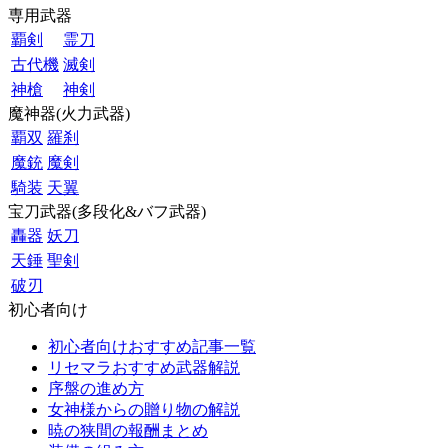
専用武器
覇剣
霊刀
古代機
滅剣
神槍
神剣
魔神器(火力武器)
覇双
羅刹
魔銃
魔剣
騎装
天翼
宝刀武器(多段化&バフ武器)
轟器
妖刀
天錘
聖剣
破刃
初心者向け
初心者向けおすすめ記事一覧
リセマラおすすめ武器解説
序盤の進め方
女神様からの贈り物の解説
暁の狭間の報酬まとめ