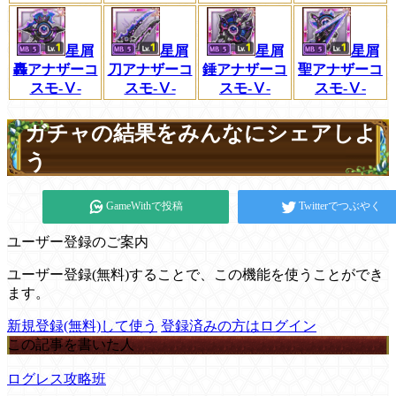
星屑
星屑
星屑
星屑
轟アナザーコ
刀アナザーコ
錘アナザーコ
聖アナザーコ
スモ-Ⅴ-
スモ-Ⅴ-
スモ-Ⅴ-
スモ-Ⅴ-
ガチャの結果をみんなにシェアしよ
う
GameWithで投稿
Twitterでつぶやく
ユーザー登録のご案内
ユーザー登録(無料)することで、この機能を使うことができ
ます。
新規登録(無料)して使う
登録済みの方はログイン
この記事を書いた人
ログレス攻略班