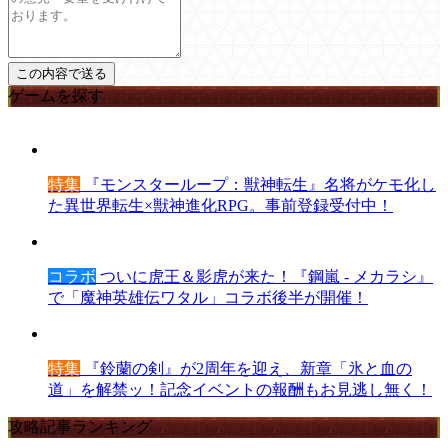
ゲームを探す
特集
『モンスターループ：獣神転生』名将がケモ化し
た異世界転生×獣神進化RPG。事前登録受付中！
コラボ
ついに虎王＆影虎が来た！『鋼嵐 - メカラシ』
で「魔神英雄伝ワタル」コラボ後半が開催！
特集
『鈴蘭の剣』が2周年を迎え、新章「氷と血の
道」を解禁ッ！記念イベントの報酬もお見逃し無く！
攻略記事ランキング