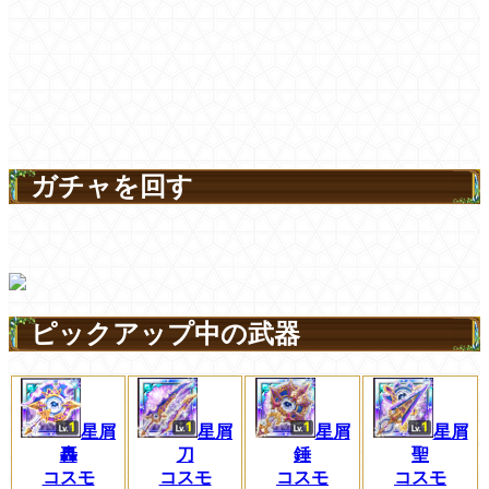
ガチャを回す
ピックアップ中の武器
星屑
星屑
星屑
星屑
刀
錘
聖
轟
コスモ
コスモ
コスモ
コスモ