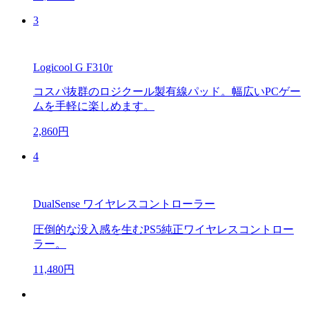
3
Logicool G F310r
コスパ抜群のロジクール製有線パッド。幅広いPCゲー
ムを手軽に楽しめます。
2,860円
4
DualSense ワイヤレスコントローラー
圧倒的な没入感を生むPS5純正ワイヤレスコントロー
ラー。
11,480円