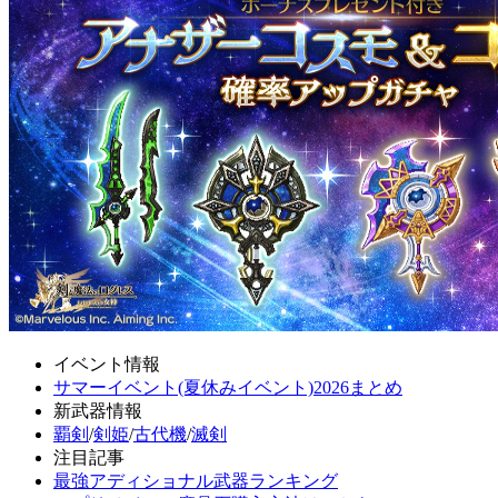
イベント情報
サマーイベント(夏休みイベント)2026まとめ
新武器情報
覇剣
/
剣姫
/
古代機
/
滅剣
注目記事
最強アディショナル武器ランキング