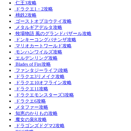
仁王3攻略
ドラクエ1・2攻略
桃鉄2攻略
ゴーストオブヨウテイ攻略
メタルギアデルタ攻略
牧場物語 風のグランドバザール攻略
ドンキーコングバナンザ攻略
マリオカートワールド攻略
モンハンワイルズ攻略
エルデンリング攻略
Blades of Fire攻略
ファンタジーライフi攻略
ドラクエ3リメイク攻略
ドラクエ10オフライン攻略
ドラクエ11攻略
ドラクエモンスターズ3攻略
ドラクエ6攻略
メタファー攻略
知恵のかりもの攻略
魔女の泉R攻略
ドラゴンズドグマ2攻略