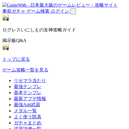
事前ガチャ
ゲーム検索
ログイン
ログレスいにしえの女神攻略ガイド
掲示板Q&A
トップに戻る
ゲーム攻略一覧を見る
リセマラ当たり
最強テンプレ
基本テンプレ
最新アプデ情報
最強Add武器
メダル一覧
よく使う防具
ガチャまとめ
武器評価一覧