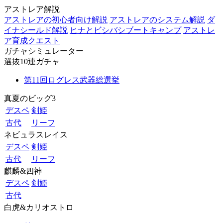
アストレア解説
アストレアの初心者向け解説
アストレアのシステム解説
ダ
イナシールド解説
ヒナとビシバシブートキャンプ
アストレ
ア育成クエスト
ガチャシミュレーター
選抜10連ガチャ
第11回ログレス武器総選挙
真夏のビッグ3
デスペ
剣姫
古代
リーフ
ネビュラスレイス
デスペ
剣姫
古代
リーフ
麒麟&四神
デスペ
剣姫
古代
白虎&カリオストロ