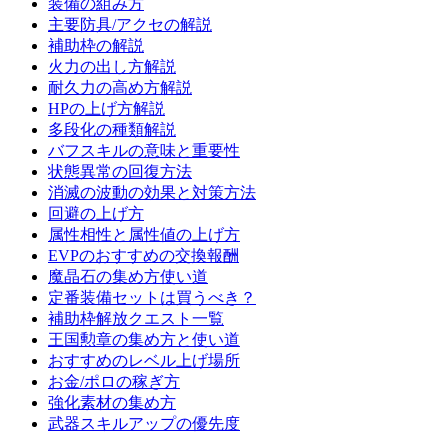
装備の組み方
主要防具/アクセの解説
補助枠の解説
火力の出し方解説
耐久力の高め方解説
HPの上げ方解説
多段化の種類解説
バフスキルの意味と重要性
状態異常の回復方法
消滅の波動の効果と対策方法
回避の上げ方
属性相性と属性値の上げ方
EVPのおすすめの交換報酬
魔晶石の集め方使い道
定番装備セットは買うべき？
補助枠解放クエスト一覧
王国勲章の集め方と使い道
おすすめのレベル上げ場所
お金/ポロの稼ぎ方
強化素材の集め方
武器スキルアップの優先度