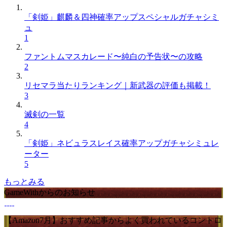
「剣姫」麒麟＆四神確率アップスペシャルガチャシミ
ュ
1
ファントムマスカレード〜純白の予告状〜の攻略
2
リセマラ当たりランキング｜新武器の評価も掲載！
3
滅剣の一覧
4
「剣姫」ネビュラスレイス確率アップガチャシミュレ
ーター
5
もっとみる
GameWithからのお知らせ
【Amazon7月】おすすめ記事からよく買われているコントロ