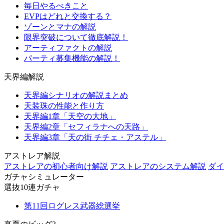
毎日やるべきこと
EVPはどれと交換する？
ゾーンとマナの解説
限界突破について徹底解説！
アーティファクトの解説
パーティ募集機能の解説！
天界編解説
天界編シナリオの解説まとめ
天装珠の性能と作り方
天界編1章「天空の大地」
天界編2章「セフィラナへの天路」
天界編3章「天の街 チチェ・アステル」
アストレア解説
アストレアの初心者向け解説
アストレアのシステム解説
ダイ
ガチャシミュレーター
選抜10連ガチャ
第11回ログレス武器総選挙