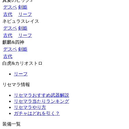
真夏のビッグ3
デスペ
剣姫
古代
リーフ
ネビュラスレイス
デスペ
剣姫
古代
リーフ
麒麟&四神
デスペ
剣姫
古代
白虎&カリオストロ
リーフ
リセマラ情報
リセマラおすすめ武器解説
リセマラ当たりランキング
リセマラやり方
ガチャはどれを引く？
装備一覧