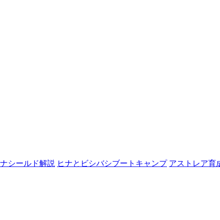
ナシールド解説
ヒナとビシバシブートキャンプ
アストレア育