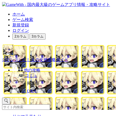
ホーム
ゲーム検索
新規登録
ログイン
2カラム
3カラム
ログレスいにしえの女神攻略ガイド
他の攻略
コミュ
掲示板
Q&A