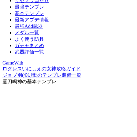
リセマラ当たり
最強テンプレ
基本テンプレ
最新アプデ情報
最強Add武器
メダル一覧
よく使う防具
ガチャまとめ
武器評価一覧
GameWith
ログレスいにしえの女神攻略ガイド
ジョブ別(4次職)のテンプレ装備一覧
霊刀鳴神の基本テンプレ