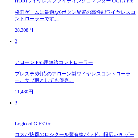
HORIワイヤレスファイティングコマンダー OCTA Pro
格闘ゲームに最適な6ボタン配置の高性能ワイヤレスコ
ントローラーです。
28,308円
2
アローン PS5用無線コントローラー
プレステ5対応のアローン製ワイヤレスコントローラ
ー。サブ機としても優秀。
11,480円
3
Logicool G F310r
コスパ抜群のロジクール製有線パッド。幅広いPCゲー