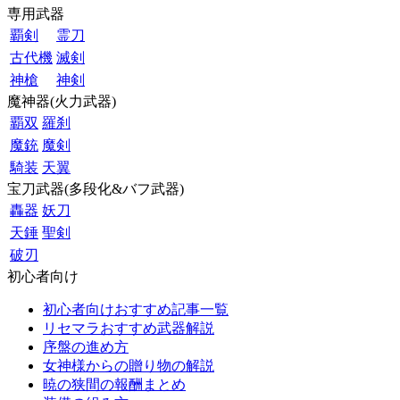
専用武器
覇剣
霊刀
古代機
滅剣
神槍
神剣
魔神器(火力武器)
覇双
羅刹
魔銃
魔剣
騎装
天翼
宝刀武器(多段化&バフ武器)
轟器
妖刀
天錘
聖剣
破刃
初心者向け
初心者向けおすすめ記事一覧
リセマラおすすめ武器解説
序盤の進め方
女神様からの贈り物の解説
暁の狭間の報酬まとめ