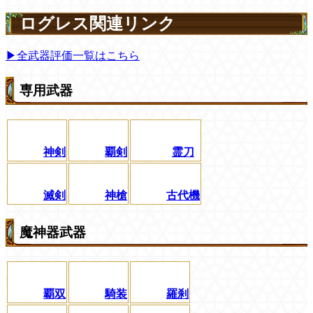
ログレス関連リンク
▶全武器評価一覧はこちら
専用武器
神剣
覇剣
霊刀
滅剣
神槍
古代機
魔神器武器
覇双
騎装
羅刹