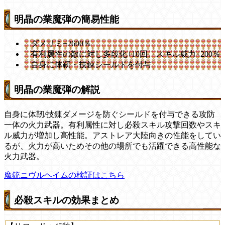
明晶の業魔弾の簡易性能
ダメリミ+2600％
有利属性の敵に対し多段化+10回、スキル威力+200％
自身に体靭・技錬シールドを付与
明晶の業魔弾の解説
自身に体靭/技錬ダメージを防ぐシールドを付与できる攻防
一体の火力武器。有利属性に対し必殺スキル攻撃回数やスキ
ル威力が増加し高性能。アストレア大陸向きの性能をしてい
るが、火力が高いためその他の場所でも活躍できる高性能な
火力武器。
魔銃ニヴルヘイムの検証はこちら
必殺スキルの効果まとめ