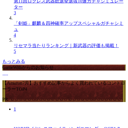
第11回ログレス武器総選挙選抜10連ガチャシミュレー
ター
3
「剣姫」麒麟＆四神確率アップスペシャルガチャシミ
ュ
4
リセマラ当たりランキング｜新武器の評価も掲載！
5
もっとみる
GameWithからのお知らせ
【Amazon7月】おすすめ記事からよく買われているコントロ
ーラーTOP4
PR
1