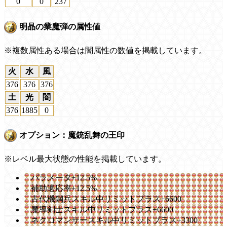
0
0
237
明晶の業魔弾の属性値
※複数属性ある場合は闇属性の数値を掲載しています。
火
水
風
376
376
376
土
光
闇
376
1885
0
オプション：魔銃乱舞の王印
※レベル最大状態の性能を掲載しています。
パラメータ+12.5%
補助適応率+12.5%
古代機鋼兵スキル中リミットプラス+6600
魔導剣士スキル中リミットプラス+6600
ネクロマンサースキル中リミットプラス+3300