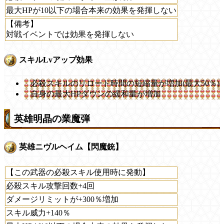
最大HPが10以下の場合本来の効果を発揮しない
【備考】
対戦イベントでは効果を発揮しない
スキルLvアップ効果
必殺スキルのリロード時間の短縮量が増加(最大50％)
自身の最大HPダウンの緩和量が増加
英雄明晶の業魔弾
英雄ニヴルヘイム【閃魔銃】
【この武器の必殺スキル使用時に発動】
必殺スキル攻撃回数+4回
ダメージリミットが+300％増加
スキル威力+140％