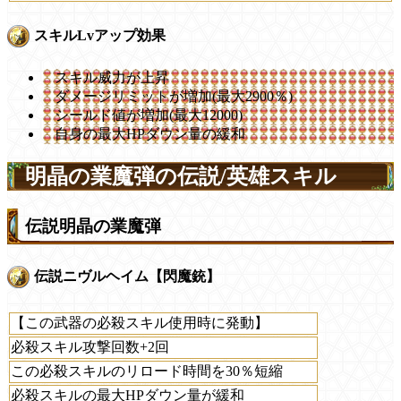
スキルLvアップ効果
スキル威力が上昇
ダメージリミットが増加(最大2900％)
シールド値が増加(最大12000)
自身の最大HPダウン量の緩和
明晶の業魔弾の伝説/英雄スキル
伝説明晶の業魔弾
伝説ニヴルヘイム【閃魔銃】
【この武器の必殺スキル使用時に発動】
必殺スキル攻撃回数+2回
この必殺スキルのリロード時間を30％短縮
必殺スキルの最大HPダウン量が緩和