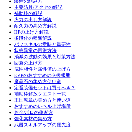
装備の組み方
主要防具/アクセの解説
補助枠の解説
火力の出し方解説
耐久力の高め方解説
HPの上げ方解説
多段化の種類解説
バフスキルの意味と重要性
状態異常の回復方法
消滅の波動の効果と対策方法
回避の上げ方
属性相性と属性値の上げ方
EVPのおすすめの交換報酬
魔晶石の集め方使い道
定番装備セットは買うべき？
補助枠解放クエスト一覧
王国勲章の集め方と使い道
おすすめのレベル上げ場所
お金/ポロの稼ぎ方
強化素材の集め方
武器スキルアップの優先度