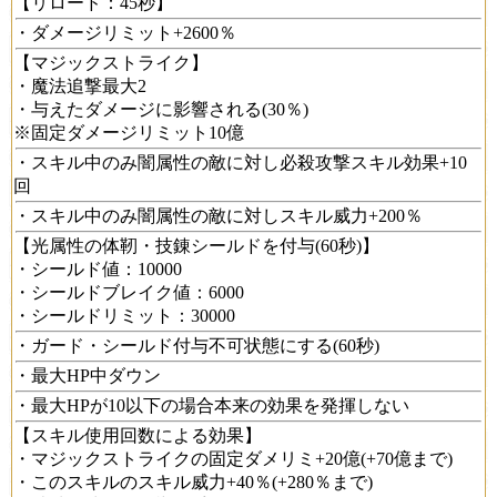
【リロード：45秒】
・ダメージリミット+2600％
【マジックストライク】
・魔法追撃最大2
・与えたダメージに影響される(30％)
※固定ダメージリミット10億
・スキル中のみ闇属性の敵に対し必殺攻撃スキル効果+10
回
・スキル中のみ闇属性の敵に対しスキル威力+200％
【光属性の体靭・技錬シールドを付与(60秒)】
・シールド値：10000
・シールドブレイク値：6000
・シールドリミット：30000
・ガード・シールド付与不可状態にする(60秒)
・最大HP中ダウン
・最大HPが10以下の場合本来の効果を発揮しない
【スキル使用回数による効果】
・マジックストライクの固定ダメリミ+20億(+70億まで)
・このスキルのスキル威力+40％(+280％まで)