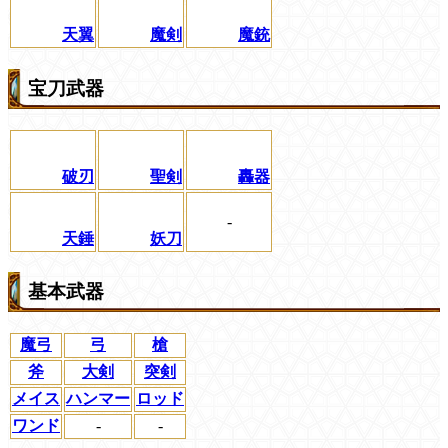
天翼
魔剣
魔銃
宝刀武器
破刃
聖剣
轟器
-
天錘
妖刀
基本武器
魔弓
弓
槍
斧
大剣
突剣
メイス
ハンマー
ロッド
ワンド
-
-