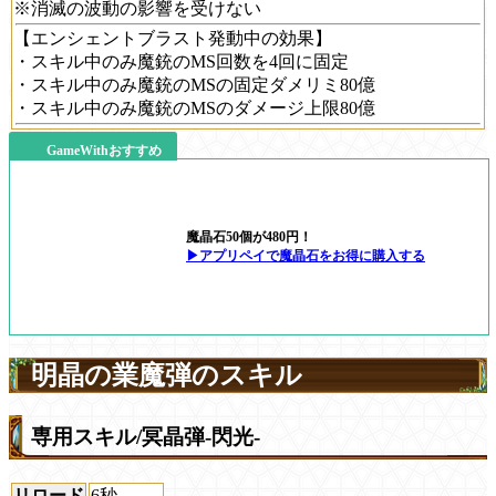
※消滅の波動の影響を受けない
【エンシェントブラスト発動中の効果】
・スキル中のみ魔銃のMS回数を4回に固定
・スキル中のみ魔銃のMSの固定ダメリミ80億
・スキル中のみ魔銃のMSのダメージ上限80億
GameWithおすすめ
魔晶石50個が480円！
▶アプリペイで魔晶石をお得に購入する
明晶の業魔弾のスキル
専用スキル/冥晶弾-閃光-
リロード
6秒