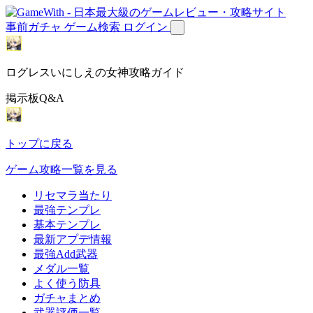
事前ガチャ
ゲーム検索
ログイン
ログレスいにしえの女神攻略ガイド
掲示板Q&A
トップに戻る
ゲーム攻略一覧を見る
リセマラ当たり
最強テンプレ
基本テンプレ
最新アプデ情報
最強Add武器
メダル一覧
よく使う防具
ガチャまとめ
武器評価一覧