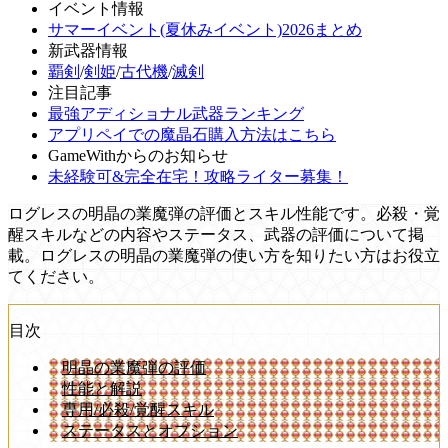
イベント情報
サマーイベント(夏休みイベント)2026まとめ
新武器情報
覇剣
/
剣姫
/
古代機
/
滅剣
注目記事
最強アディショナル武器ランキング
アプリペイでの魔晶石購入方法はこちら
GameWithからのお知らせ
未経験可&完全在宅！攻略ライター募集！
ログレスの明晶の業魔弾の評価とスキル性能です。必殺・覚
醒スキルなどの内容やステータス、武器の評価について掲
載。ログレスの明晶の業魔弾の使い方を知りたい方はお役立
てください。
目次
明晶の業魔弾の評価
性能と解説
専用/必殺/覚醒スキル
ステータスとオプション