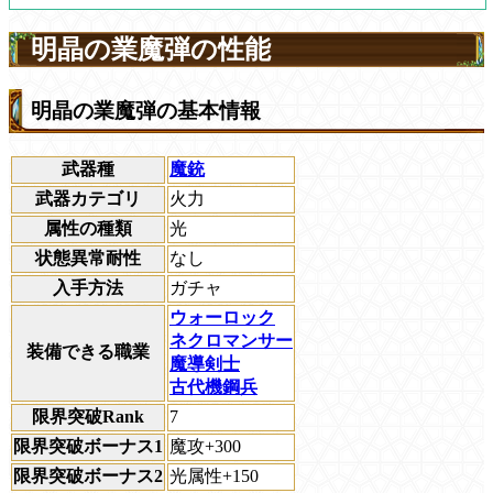
明晶の業魔弾の性能
明晶の業魔弾の基本情報
武器種
魔銃
武器カテゴリ
火力
属性の種類
光
状態異常耐性
なし
入手方法
ガチャ
ウォーロック
ネクロマンサー
装備できる職業
魔導剣士
古代機鋼兵
限界突破Rank
7
限界突破ボーナス1
魔攻+300
限界突破ボーナス2
光属性+150