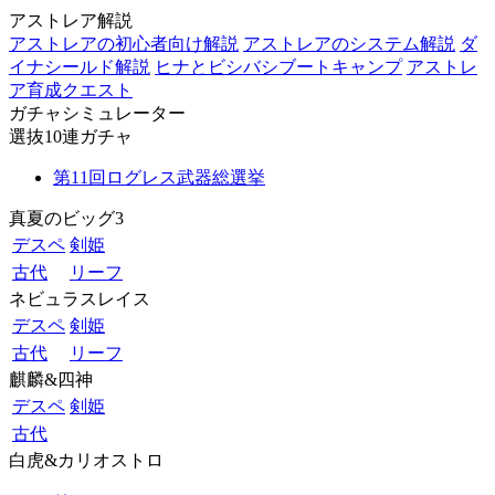
アストレア解説
アストレアの初心者向け解説
アストレアのシステム解説
ダ
イナシールド解説
ヒナとビシバシブートキャンプ
アストレ
ア育成クエスト
ガチャシミュレーター
選抜10連ガチャ
第11回ログレス武器総選挙
真夏のビッグ3
デスペ
剣姫
古代
リーフ
ネビュラスレイス
デスペ
剣姫
古代
リーフ
麒麟&四神
デスペ
剣姫
古代
白虎&カリオストロ