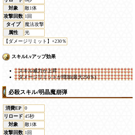
対象
敵1体
攻撃回数
1回
タイプ
魔法攻撃
属性
光
【ダメージリミット】+230％
スキルLvアップ効果
スキル威力が上昇
ダメージリミットが増加(最大250％)
必殺スキル/明晶魔崩弾
消費EP
0
リロード
45秒
対象
敵1体
攻撃回数
1回