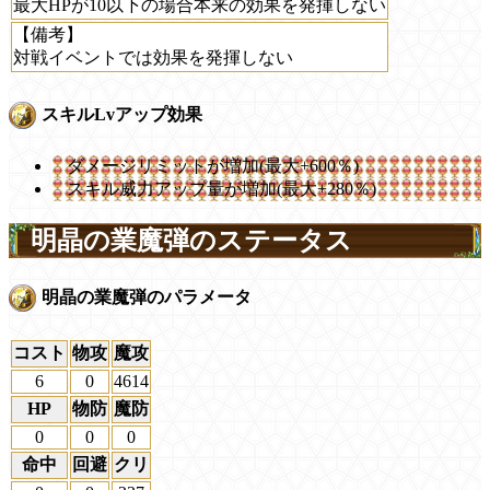
最大HPが10以下の場合本来の効果を発揮しない
【備考】
対戦イベントでは効果を発揮しない
スキルLvアップ効果
ダメージリミットが増加(最大+600％)
スキル威力アップ量が増加(最大+280％)
明晶の業魔弾のステータス
明晶の業魔弾のパラメータ
コスト
物攻
魔攻
6
0
4614
HP
物防
魔防
0
0
0
命中
回避
クリ