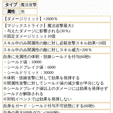
タイプ
魔法攻撃
属性
光
【ダメージリミット】+2600％
【マジックストライク】魔法追撃最大2
・与えたダメージに影響される(30％)
※固定ダメージリミット10億
スキル中のみ闇属性の敵に対し必殺攻撃スキル効果+10回
スキル中のみ闇属性の敵に対しスキル威力+200％
自身に光属性の体靭・技錬シールドを付与(60秒)
・シールド値：10000
・シールドブレイク値：6000
・シールドリミット：30000
※体靭・技錬攻撃に対して効果を発揮する
※闇属性攻撃に対してシールド値の減少量が半分になる
※シールドブレイク値以上のダメージには効果を発揮せず
シールドが解除される
※対戦イベントでは効果を発揮しない
自身をガード・シールド付与不可状態にする(60秒)
自身の最大HP中ダウン(3600秒)