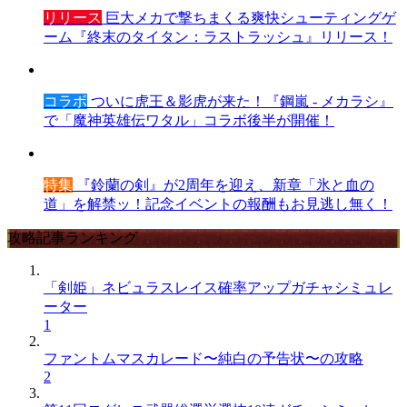
リリース
巨大メカで撃ちまくる爽快シューティングゲ
ーム『終末のタイタン：ラストラッシュ』リリース！
コラボ
ついに虎王＆影虎が来た！『鋼嵐 - メカラシ』
で「魔神英雄伝ワタル」コラボ後半が開催！
特集
『鈴蘭の剣』が2周年を迎え、新章「氷と血の
道」を解禁ッ！記念イベントの報酬もお見逃し無く！
攻略記事ランキング
「剣姫」ネビュラスレイス確率アップガチャシミュレ
ーター
1
ファントムマスカレード〜純白の予告状〜の攻略
2