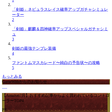
1
「剣姫」ネビュラスレイス確率アップガチャシミュレ
ーター
2
「剣姫」麒麟＆四神確率アップスペシャルガチャシミ
ュ
3
剣姫の最強テンプレ装備
4
ファントムマスカレード〜純白の予告状〜の攻略
5
もっとみる
GameWithからのお知らせ
【Amazon7月】おすすめ記事からよく買われているコントロ
ーラーTOP4
PR