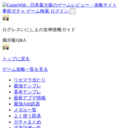
事前ガチャ
ゲーム検索
ログイン
ログレスいにしえの女神攻略ガイド
掲示板Q&A
トップに戻る
ゲーム攻略一覧を見る
リセマラ当たり
最強テンプレ
基本テンプレ
最新アプデ情報
最強Add武器
メダル一覧
よく使う防具
ガチャまとめ
武器評価一覧