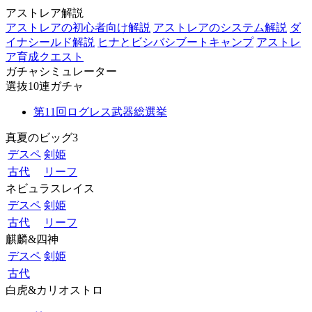
アストレア解説
アストレアの初心者向け解説
アストレアのシステム解説
ダ
イナシールド解説
ヒナとビシバシブートキャンプ
アストレ
ア育成クエスト
ガチャシミュレーター
選抜10連ガチャ
第11回ログレス武器総選挙
真夏のビッグ3
デスペ
剣姫
古代
リーフ
ネビュラスレイス
デスペ
剣姫
古代
リーフ
麒麟&四神
デスペ
剣姫
古代
白虎&カリオストロ