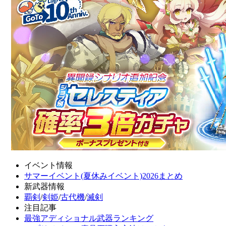
イベント情報
サマーイベント(夏休みイベント)2026まとめ
新武器情報
覇剣
/
剣姫
/
古代機
/
滅剣
注目記事
最強アディショナル武器ランキング