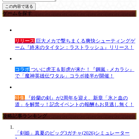
ゲームを探す
リリース
巨大メカで撃ちまくる爽快シューティングゲ
ーム『終末のタイタン：ラストラッシュ』リリース！
コラボ
ついに虎王＆影虎が来た！『鋼嵐 - メカラシ』
で「魔神英雄伝ワタル」コラボ後半が開催！
特集
『鈴蘭の剣』が2周年を迎え、新章「氷と血の
道」を解禁ッ！記念イベントの報酬もお見逃し無く！
攻略記事ランキング
「剣姫」真夏のビッグ3ガチャ(2026)シミュレーター