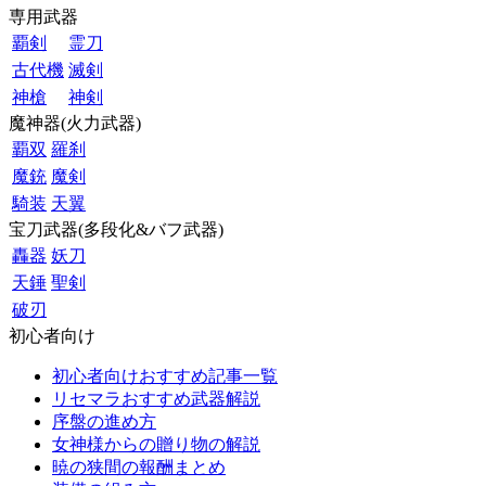
専用武器
覇剣
霊刀
古代機
滅剣
神槍
神剣
魔神器(火力武器)
覇双
羅刹
魔銃
魔剣
騎装
天翼
宝刀武器(多段化&バフ武器)
轟器
妖刀
天錘
聖剣
破刃
初心者向け
初心者向けおすすめ記事一覧
リセマラおすすめ武器解説
序盤の進め方
女神様からの贈り物の解説
暁の狭間の報酬まとめ