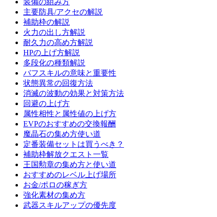
装備の組み方
主要防具/アクセの解説
補助枠の解説
火力の出し方解説
耐久力の高め方解説
HPの上げ方解説
多段化の種類解説
バフスキルの意味と重要性
状態異常の回復方法
消滅の波動の効果と対策方法
回避の上げ方
属性相性と属性値の上げ方
EVPのおすすめの交換報酬
魔晶石の集め方使い道
定番装備セットは買うべき？
補助枠解放クエスト一覧
王国勲章の集め方と使い道
おすすめのレベル上げ場所
お金/ポロの稼ぎ方
強化素材の集め方
武器スキルアップの優先度