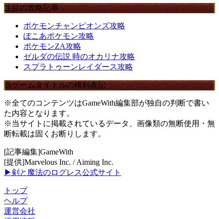
注目の攻略記事
ポケモンチャンピオンズ攻略
ぽこあポケモン攻略
ポケモンZA攻略
ゼルダの伝説 時のオカリナ攻略
スプラトゥーンレイダース攻略
当ゲームタイトルの権利表記
※全てのコンテンツはGameWith編集部が独自の判断で書い
た内容となります。
※当サイトに掲載されているデータ、画像類の無断使用・無
断転載は固くお断りします。
[記事編集]GameWith
[提供]Marvelous Inc. / Aiming Inc.
▶剣と魔法のログレス公式サイト
トップ
ヘルプ
運営会社