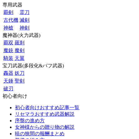
専用武器
覇剣
霊刀
古代機
滅剣
神槍
神剣
魔神器(火力武器)
覇双
羅刹
魔銃
魔剣
騎装
天翼
宝刀武器(多段化&バフ武器)
轟器
妖刀
天錘
聖剣
破刃
初心者向け
初心者向けおすすめ記事一覧
リセマラおすすめ武器解説
序盤の進め方
女神様からの贈り物の解説
暁の狭間の報酬まとめ