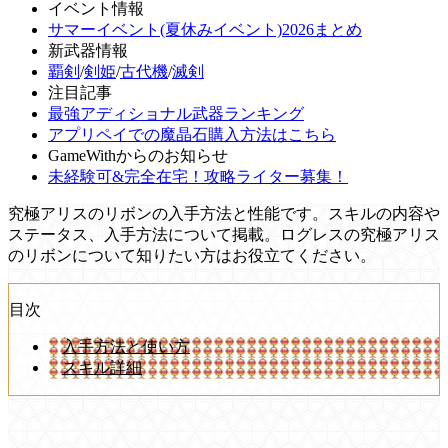
イベント情報
サマーイベント(夏休みイベント)2026まとめ
新武器情報
覇剣
/
剣姫
/
古代機
/
滅剣
注目記事
最強アディショナル武器ランキング
アプリペイでの魔晶石購入方法はこちら
GameWithからのお知らせ
未経験可&完全在宅！攻略ライター募集！
究極アリスのリボンの入手方法と性能です。スキルの内容や
ステータス、入手方法について掲載。ログレスの究極アリス
のリボンについて知りたい方はお役立てください。
目次
入手方法と使い方
スキル詳細