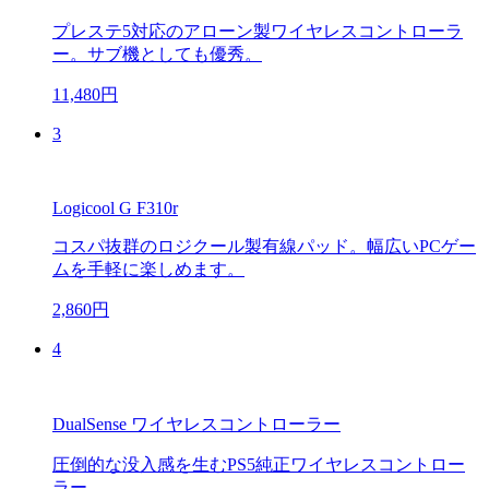
プレステ5対応のアローン製ワイヤレスコントローラ
ー。サブ機としても優秀。
11,480円
3
Logicool G F310r
コスパ抜群のロジクール製有線パッド。幅広いPCゲー
ムを手軽に楽しめます。
2,860円
4
DualSense ワイヤレスコントローラー
圧倒的な没入感を生むPS5純正ワイヤレスコントロー
ラー。