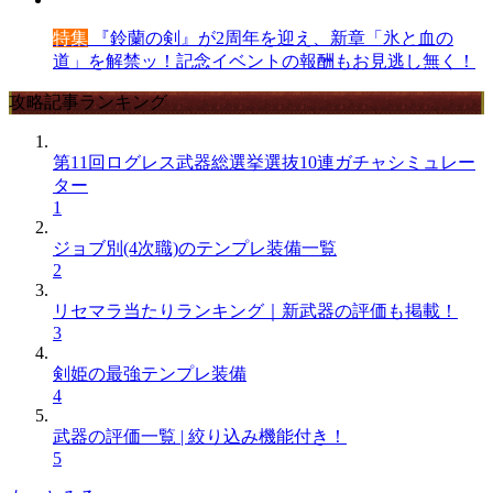
特集
『鈴蘭の剣』が2周年を迎え、新章「氷と血の
道」を解禁ッ！記念イベントの報酬もお見逃し無く！
攻略記事ランキング
第11回ログレス武器総選挙選抜10連ガチャシミュレー
ター
1
ジョブ別(4次職)のテンプレ装備一覧
2
リセマラ当たりランキング｜新武器の評価も掲載！
3
剣姫の最強テンプレ装備
4
武器の評価一覧 | 絞り込み機能付き！
5