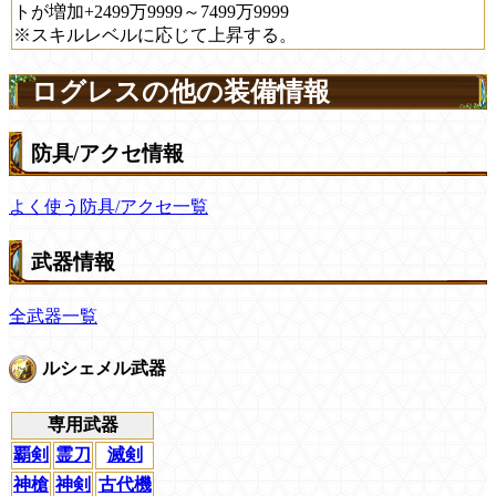
トが増加+2499万9999～7499万9999
※スキルレベルに応じて上昇する。
ログレスの他の装備情報
防具/アクセ情報
よく使う防具/アクセ一覧
武器情報
全武器一覧
ルシェメル武器
専用武器
覇剣
霊刀
滅剣
神槍
神剣
古代機