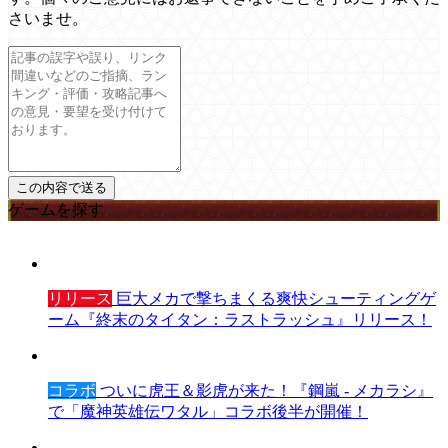
さいませ。
ゲームを探す
リリース
巨大メカで撃ちまくる爽快シューティングゲ
ーム『終末のタイタン：ラストラッシュ』リリース！
コラボ
ついに虎王＆影虎が来た！『鋼嵐 - メカラシ』
で「魔神英雄伝ワタル」コラボ後半が開催！