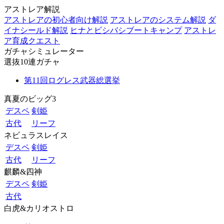
アストレア解説
アストレアの初心者向け解説
アストレアのシステム解説
ダ
イナシールド解説
ヒナとビシバシブートキャンプ
アストレ
ア育成クエスト
ガチャシミュレーター
選抜10連ガチャ
第11回ログレス武器総選挙
真夏のビッグ3
デスペ
剣姫
古代
リーフ
ネビュラスレイス
デスペ
剣姫
古代
リーフ
麒麟&四神
デスペ
剣姫
古代
白虎&カリオストロ