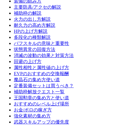
装備の組み方
主要防具/アクセの解説
補助枠の解説
火力の出し方解説
耐久力の高め方解説
HPの上げ方解説
多段化の種類解説
バフスキルの意味と重要性
状態異常の回復方法
消滅の波動の効果と対策方法
回避の上げ方
属性相性と属性値の上げ方
EVPのおすすめの交換報酬
魔晶石の集め方使い道
定番装備セットは買うべき？
補助枠解放クエスト一覧
王国勲章の集め方と使い道
おすすめのレベル上げ場所
お金/ポロの稼ぎ方
強化素材の集め方
武器スキルアップの優先度