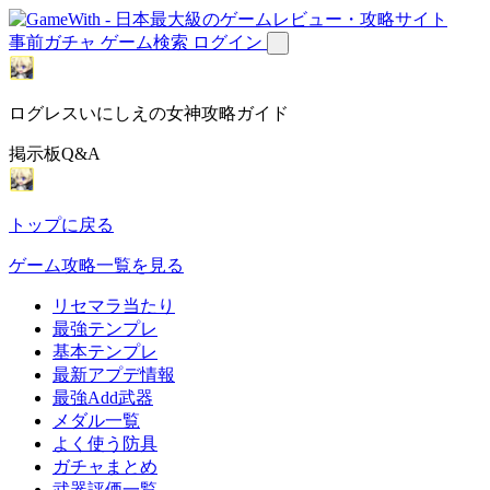
事前ガチャ
ゲーム検索
ログイン
ログレスいにしえの女神攻略ガイド
掲示板Q&A
トップに戻る
ゲーム攻略一覧を見る
リセマラ当たり
最強テンプレ
基本テンプレ
最新アプデ情報
最強Add武器
メダル一覧
よく使う防具
ガチャまとめ
武器評価一覧