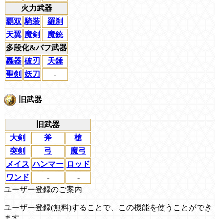
火力武器
覇双
騎装
羅刹
天翼
魔剣
魔銃
多段化&バフ武器
轟器
破刃
天錘
聖剣
妖刀
-
旧武器
旧武器
大剣
斧
槍
突剣
弓
魔弓
メイス
ハンマー
ロッド
ワンド
-
-
ユーザー登録のご案内
ユーザー登録(無料)することで、この機能を使うことができ
ます。