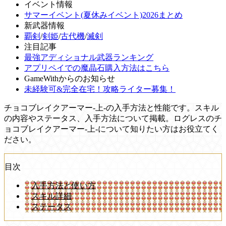
イベント情報
サマーイベント(夏休みイベント)2026まとめ
新武器情報
覇剣
/
剣姫
/
古代機
/
滅剣
注目記事
最強アディショナル武器ランキング
アプリペイでの魔晶石購入方法はこちら
GameWithからのお知らせ
未経験可&完全在宅！攻略ライター募集！
チョコブレイクアーマー-上-の入手方法と性能です。スキル
の内容やステータス、入手方法について掲載。ログレスのチ
ョコブレイクアーマー-上-について知りたい方はお役立てく
ださい。
目次
入手方法と使い方
スキル詳細
ステータス