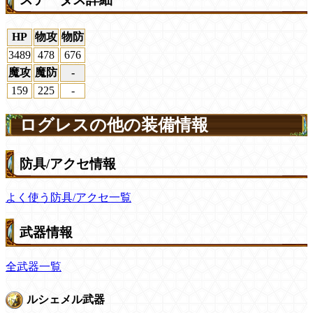
HP
物攻
物防
3489
478
676
魔攻
魔防
-
159
225
-
ログレスの他の装備情報
防具/アクセ情報
よく使う防具/アクセ一覧
武器情報
全武器一覧
ルシェメル武器