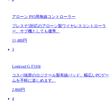
アローン PS5用無線コントローラー
プレステ5対応のアローン製ワイヤレスコントローラ
ー。サブ機としても優秀。
11,480円
3
Logicool G F310r
コスパ抜群のロジクール製有線パッド。幅広いPCゲー
ムを手軽に楽しめます。
2,860円
4