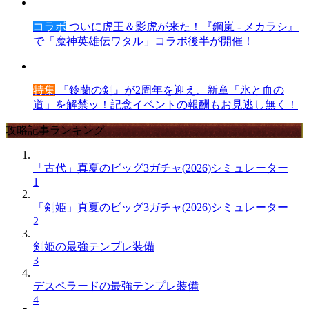
コラボ
ついに虎王＆影虎が来た！『鋼嵐 - メカラシ』
で「魔神英雄伝ワタル」コラボ後半が開催！
特集
『鈴蘭の剣』が2周年を迎え、新章「氷と血の
道」を解禁ッ！記念イベントの報酬もお見逃し無く！
攻略記事ランキング
「古代」真夏のビッグ3ガチャ(2026)シミュレーター
1
「剣姫」真夏のビッグ3ガチャ(2026)シミュレーター
2
剣姫の最強テンプレ装備
3
デスペラードの最強テンプレ装備
4