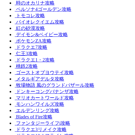
時のオカリナ攻略
ペルソナ4ゴールデン攻略
トモコレ攻略
バイオレクイエム攻略
紅の砂漠攻略
デイモン&ベイビー攻略
ポケモンZA攻略
ドラクエ7攻略
仁王3攻略
ドラクエ1・2攻略
桃鉄2攻略
ゴーストオブヨウテイ攻略
メタルギアデルタ攻略
牧場物語 風のグランドバザール攻略
ドンキーコングバナンザ攻略
マリオカートワールド攻略
モンハンワイルズ攻略
エルデンリング攻略
Blades of Fire攻略
ファンタジーライフi攻略
ドラクエ3リメイク攻略