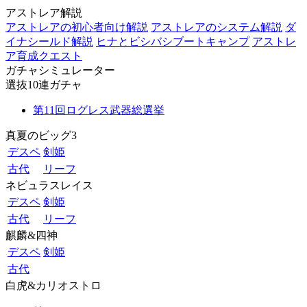
アストレア解説
アストレアの初心者向け解説
アストレアのシステム解説
ダ
イナシールド解説
ヒナとビシバシブートキャンプ
アストレ
ア育成クエスト
ガチャシミュレーター
選抜10連ガチャ
第11回ログレス武器総選挙
真夏のビッグ3
デスペ
剣姫
古代
リーフ
ネビュラスレイス
デスペ
剣姫
古代
リーフ
麒麟&四神
デスペ
剣姫
古代
白虎&カリオストロ