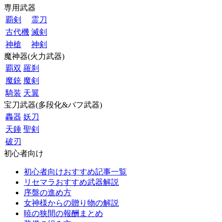
専用武器
覇剣
霊刀
古代機
滅剣
神槍
神剣
魔神器(火力武器)
覇双
羅刹
魔銃
魔剣
騎装
天翼
宝刀武器(多段化&バフ武器)
轟器
妖刀
天錘
聖剣
破刃
初心者向け
初心者向けおすすめ記事一覧
リセマラおすすめ武器解説
序盤の進め方
女神様からの贈り物の解説
暁の狭間の報酬まとめ