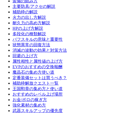
装備の組み方
主要防具/アクセの解説
補助枠の解説
火力の出し方解説
耐久力の高め方解説
HPの上げ方解説
多段化の種類解説
バフスキルの意味と重要性
状態異常の回復方法
消滅の波動の効果と対策方法
回避の上げ方
属性相性と属性値の上げ方
EVPのおすすめの交換報酬
魔晶石の集め方使い道
定番装備セットは買うべき？
補助枠解放クエスト一覧
王国勲章の集め方と使い道
おすすめのレベル上げ場所
お金/ポロの稼ぎ方
強化素材の集め方
武器スキルアップの優先度