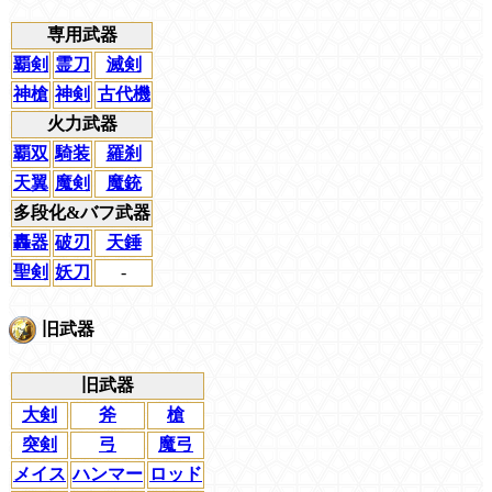
専用武器
覇剣
霊刀
滅剣
神槍
神剣
古代機
火力武器
覇双
騎装
羅刹
天翼
魔剣
魔銃
多段化&バフ武器
轟器
破刃
天錘
聖剣
妖刀
-
旧武器
旧武器
大剣
斧
槍
突剣
弓
魔弓
メイス
ハンマー
ロッド