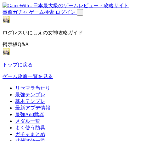
事前ガチャ
ゲーム検索
ログイン
ログレスいにしえの女神攻略ガイド
掲示板Q&A
トップに戻る
ゲーム攻略一覧を見る
リセマラ当たり
最強テンプレ
基本テンプレ
最新アプデ情報
最強Add武器
メダル一覧
よく使う防具
ガチャまとめ
武器評価一覧