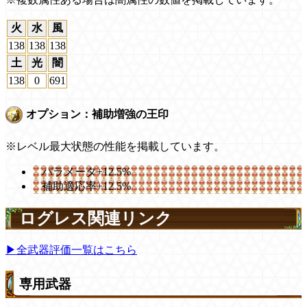
火
水
風
138
138
138
土
光
闇
138
0
691
オプション：補助増強の王印
※レベル最大状態の性能を掲載しています。
パラメータ+12.5%
補助適応率+12.5%
ログレス関連リンク
▶全武器評価一覧はこちら
専用武器