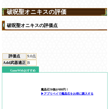
破呪聖オニキスの評価
破呪聖オニキスの評価点
評価点
9.0
点
Add武器適正
B
GameWithおすすめ
魔晶石50個が480円！
▶アプリペイで魔晶石をお得に購入する