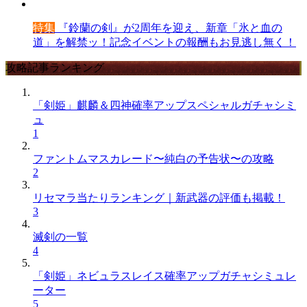
特集
『鈴蘭の剣』が2周年を迎え、新章「氷と血の
道」を解禁ッ！記念イベントの報酬もお見逃し無く！
攻略記事ランキング
「剣姫」麒麟＆四神確率アップスペシャルガチャシミ
ュ
1
ファントムマスカレード〜純白の予告状〜の攻略
2
リセマラ当たりランキング｜新武器の評価も掲載！
3
滅剣の一覧
4
「剣姫」ネビュラスレイス確率アップガチャシミュレ
ーター
5