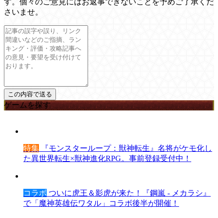
す。個々のご意見にはお返事できないことを予めご了承くだ
さいませ。
ゲームを探す
特集
『モンスターループ：獣神転生』名将がケモ化し
た異世界転生×獣神進化RPG。事前登録受付中！
コラボ
ついに虎王＆影虎が来た！『鋼嵐 - メカラシ』
で「魔神英雄伝ワタル」コラボ後半が開催！