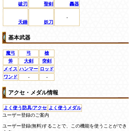
破刃
聖剣
轟器
-
天錘
妖刀
基本武器
魔弓
弓
槍
斧
大剣
突剣
メイス
ハンマー
ロッド
ワンド
-
-
アクセ・メダル情報
よく使う防具/アクセ
よく使うメダル
ユーザー登録のご案内
ユーザー登録(無料)することで、この機能を使うことができ