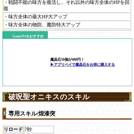
・戦闘不能の味方を復活し、それ以外の味方全体のHPを回
復
・味方全体の最大HP大アップ
・味方全体の物防、魔防特大アップ
GameWithおすすめ
魔晶石50個が480円！
▶アプリペイで魔晶石をお得に購入する
破呪聖オニキスのスキル
専用スキル/煌漆突
リロード
7秒