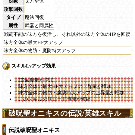
対象
味方全体
攻撃回数
タイプ
魔法回復
属性
武器と同属性
戦闘不能の味方を復活し、それ以外の味方全体のHPを回復
味方全体の最大HP大アップ
味方全体の物防・魔防特大アップ
スキルLvアップ効果
HP回復量が増加
味方全体の最大HP大アップの上昇量が増加
味方全体の物防・魔防特大アップの上昇量が増加
このスキルのリロード時間が短縮
破呪聖オニキスの伝説/英雄スキル
伝説破呪聖オニキス