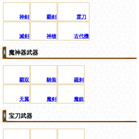
神剣
覇剣
霊刀
滅剣
神槍
古代機
魔神器武器
覇双
騎装
羅刹
天翼
魔剣
魔銃
宝刀武器