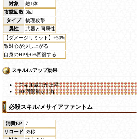
対象
敵1体
攻撃回数
3回
タイプ
物理攻撃
属性
武器と同属性
【ダメージリミット】+50%
敵対心が少し上がる
自身のHPを6%回復する
スキルLvアップ効果
スキル威力が上昇
HP回復量が上昇
必殺スキル/メサイアファントム
消費EP
7
リロード
35秒