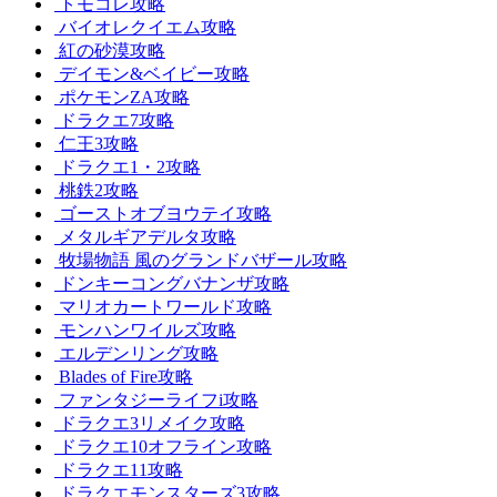
トモコレ攻略
バイオレクイエム攻略
紅の砂漠攻略
デイモン&ベイビー攻略
ポケモンZA攻略
ドラクエ7攻略
仁王3攻略
ドラクエ1・2攻略
桃鉄2攻略
ゴーストオブヨウテイ攻略
メタルギアデルタ攻略
牧場物語 風のグランドバザール攻略
ドンキーコングバナンザ攻略
マリオカートワールド攻略
モンハンワイルズ攻略
エルデンリング攻略
Blades of Fire攻略
ファンタジーライフi攻略
ドラクエ3リメイク攻略
ドラクエ10オフライン攻略
ドラクエ11攻略
ドラクエモンスターズ3攻略