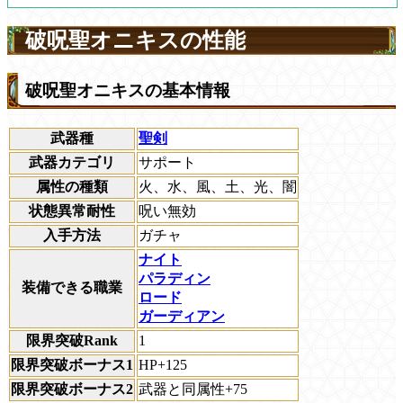
破呪聖オニキスの性能
破呪聖オニキスの基本情報
武器種
聖剣
武器カテゴリ
サポート
属性の種類
火、水、風、土、光、闇
状態異常耐性
呪い無効
入手方法
ガチャ
ナイト
パラディン
装備できる職業
ロード
ガーディアン
限界突破Rank
1
限界突破ボーナス1
HP+125
限界突破ボーナス2
武器と同属性+75