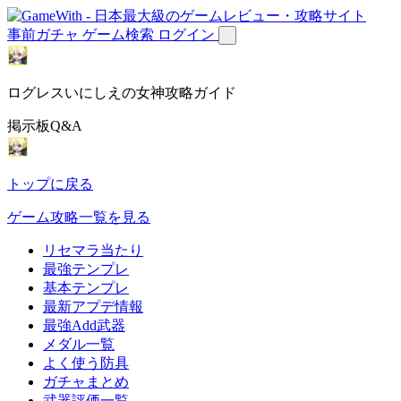
事前ガチャ
ゲーム検索
ログイン
ログレスいにしえの女神攻略ガイド
掲示板Q&A
トップに戻る
ゲーム攻略一覧を見る
リセマラ当たり
最強テンプレ
基本テンプレ
最新アプデ情報
最強Add武器
メダル一覧
よく使う防具
ガチャまとめ
武器評価一覧