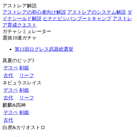
アストレア解説
アストレアの初心者向け解説
アストレアのシステム解説
ダ
イナシールド解説
ヒナとビシバシブートキャンプ
アストレ
ア育成クエスト
ガチャシミュレーター
選抜10連ガチャ
第11回ログレス武器総選挙
真夏のビッグ3
デスペ
剣姫
古代
リーフ
ネビュラスレイス
デスペ
剣姫
古代
リーフ
麒麟&四神
デスペ
剣姫
古代
白虎&カリオストロ