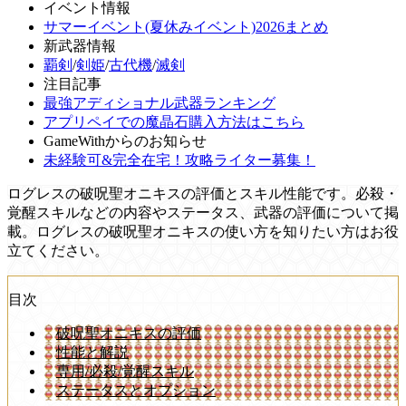
イベント情報
サマーイベント(夏休みイベント)2026まとめ
新武器情報
覇剣
/
剣姫
/
古代機
/
滅剣
注目記事
最強アディショナル武器ランキング
アプリペイでの魔晶石購入方法はこちら
GameWithからのお知らせ
未経験可&完全在宅！攻略ライター募集！
ログレスの破呪聖オニキスの評価とスキル性能です。必殺・
覚醒スキルなどの内容やステータス、武器の評価について掲
載。ログレスの破呪聖オニキスの使い方を知りたい方はお役
立てください。
目次
破呪聖オニキスの評価
性能と解説
専用/必殺/覚醒スキル
ステータスとオプション