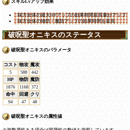
スキルLvアップ効果
味方全体の最大HPアップの効果時間延長量がアップ
味方全体の物防・魔防アップの効果時間を延長
破呪聖オニキスのステータス
破呪聖オニキスのパラメータ
コスト
物攻
魔攻
5
588
442
HP
物防
魔防
1876
1168
372
命中
回避
クリ
94
47
48
破呪聖オニキスの属性値
※複数属性ある場合は闇属性の数値を掲載しています。