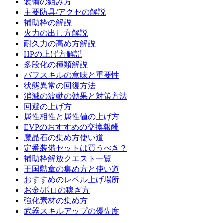
装備の組み方
主要防具/アクセの解説
補助枠の解説
火力の出し方解説
耐久力の高め方解説
HPの上げ方解説
多段化の種類解説
バフスキルの意味と重要性
状態異常の回復方法
消滅の波動の効果と対策方法
回避の上げ方
属性相性と属性値の上げ方
EVPのおすすめの交換報酬
魔晶石の集め方使い道
定番装備セットは買うべき？
補助枠解放クエスト一覧
王国勲章の集め方と使い道
おすすめのレベル上げ場所
お金/ポロの稼ぎ方
強化素材の集め方
武器スキルアップの優先度