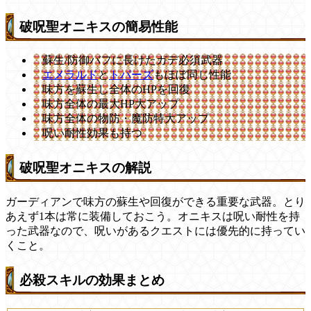
破呪聖オニキスの簡易性能
蘇生/防御バフに長けたガデ必須武器
エメラルド
と
トパーズ
もほぼ同じ性能
味方を蘇生し全体のHPを回復
味方全体の最大HP大アップ
味方全体の物防・魔防特大アップ
呪い耐性効果も持つ
破呪聖オニキスの解説
ガーディアンで味方の蘇生や回復ができる重要な武器。とり
あえず1本は常に装備しておこう。オニキスは呪い耐性を持
った武器なので、呪いがあるクエストには優先的に持ってい
くこと。
必殺スキルの効果まとめ