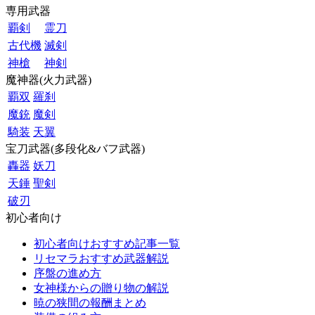
専用武器
覇剣
霊刀
古代機
滅剣
神槍
神剣
魔神器(火力武器)
覇双
羅刹
魔銃
魔剣
騎装
天翼
宝刀武器(多段化&バフ武器)
轟器
妖刀
天錘
聖剣
破刃
初心者向け
初心者向けおすすめ記事一覧
リセマラおすすめ武器解説
序盤の進め方
女神様からの贈り物の解説
暁の狭間の報酬まとめ