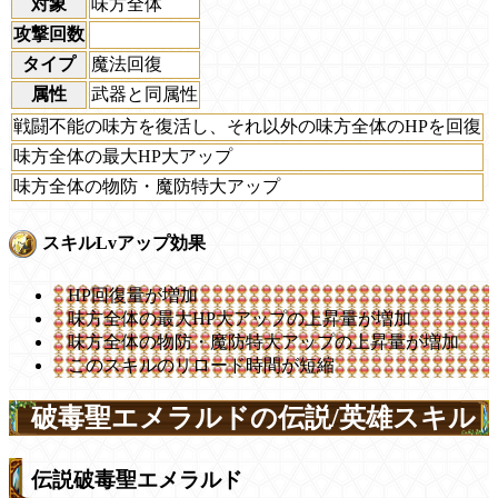
対象
味方全体
攻撃回数
タイプ
魔法回復
属性
武器と同属性
戦闘不能の味方を復活し、それ以外の味方全体のHPを回復
味方全体の最大HP大アップ
味方全体の物防・魔防特大アップ
スキルLvアップ効果
HP回復量が増加
味方全体の最大HP大アップの上昇量が増加
味方全体の物防・魔防特大アップの上昇量が増加
このスキルのリロード時間が短縮
破毒聖エメラルドの伝説/英雄スキル
伝説破毒聖エメラルド