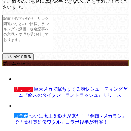
す。個々のご意見にはお返事できないことを予めご了承くだ
さいませ。
ゲームを探す
リリース
巨大メカで撃ちまくる爽快シューティングゲ
ーム『終末のタイタン：ラストラッシュ』リリース！
コラボ
ついに虎王＆影虎が来た！『鋼嵐 - メカラシ』
で「魔神英雄伝ワタル」コラボ後半が開催！