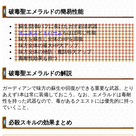
破毒聖エメラルドの簡易性能
蘇生/防御バフに長けたガデ必須武器
オニキス
と
トパーズ
もほぼ同じ性能
味方を蘇生し全体のHPを回復
味方全体の最大HP大アップ
味方全体の物防・魔防特大アップ
毒耐性効果も持つ
破毒聖エメラルドの解説
ガーディアンで味方の蘇生や回復ができる重要な武器。とり
あえず1本は常に装備しておこう。なお、エメラルドは毒耐
性を持った武器なので、毒があるクエストには優先的に持っ
ていくこと。
必殺スキルの効果まとめ