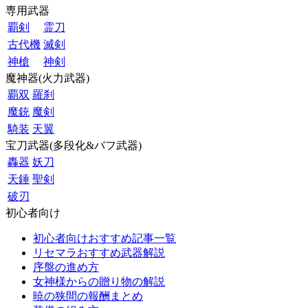
専用武器
覇剣
霊刀
古代機
滅剣
神槍
神剣
魔神器(火力武器)
覇双
羅刹
魔銃
魔剣
騎装
天翼
宝刀武器(多段化&バフ武器)
轟器
妖刀
天錘
聖剣
破刃
初心者向け
初心者向けおすすめ記事一覧
リセマラおすすめ武器解説
序盤の進め方
女神様からの贈り物の解説
暁の狭間の報酬まとめ