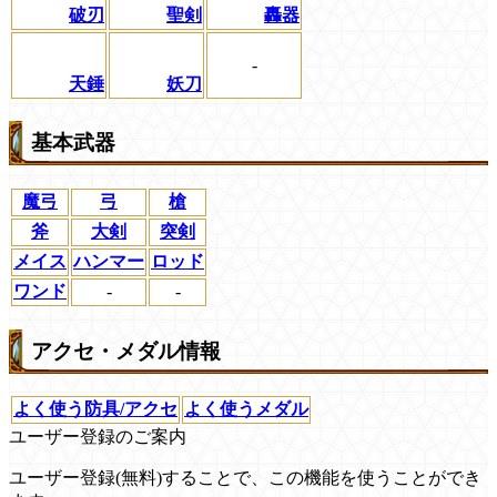
破刃
聖剣
轟器
-
天錘
妖刀
基本武器
魔弓
弓
槍
斧
大剣
突剣
メイス
ハンマー
ロッド
ワンド
-
-
アクセ・メダル情報
よく使う防具/アクセ
よく使うメダル
ユーザー登録のご案内
ユーザー登録(無料)することで、この機能を使うことができ