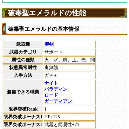
破毒聖エメラルドの性能
破毒聖エメラルドの基本情報
武器種
聖剣
武器カテゴリ
サポート
属性の種類
火、水、風、土、光、闇
状態異常耐性
毒無効
入手方法
ガチャ
ナイト
パラディン
装備できる職業
ロード
ガーディアン
限界突破Rank
1
限界突破ボーナス1
HP+125
限界突破ボーナス2
武器と同属性+75