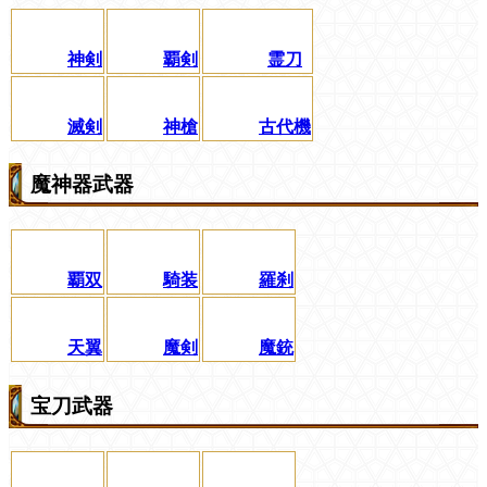
神剣
覇剣
霊刀
滅剣
神槍
古代機
魔神器武器
覇双
騎装
羅刹
天翼
魔剣
魔銃
宝刀武器