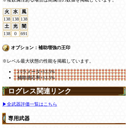
火
水
風
138
138
138
土
光
闇
138
0
691
オプション：補助増強の王印
※レベル最大状態の性能を掲載しています。
パラメータ+12.5%
補助適応率+12.5%
ログレス関連リンク
▶全武器評価一覧はこちら
専用武器