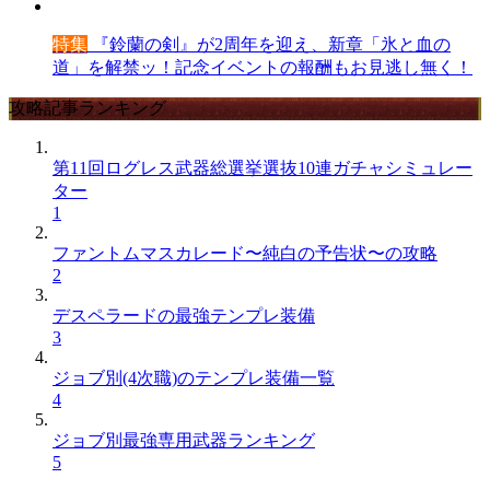
特集
『鈴蘭の剣』が2周年を迎え、新章「氷と血の
道」を解禁ッ！記念イベントの報酬もお見逃し無く！
攻略記事ランキング
第11回ログレス武器総選挙選抜10連ガチャシミュレー
ター
1
ファントムマスカレード〜純白の予告状〜の攻略
2
デスペラードの最強テンプレ装備
3
ジョブ別(4次職)のテンプレ装備一覧
4
ジョブ別最強専用武器ランキング
5