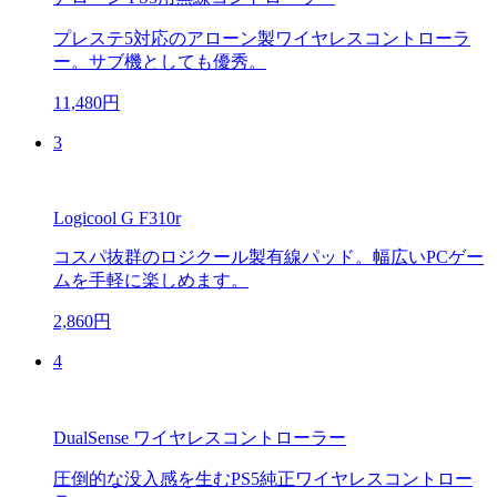
プレステ5対応のアローン製ワイヤレスコントローラ
ー。サブ機としても優秀。
11,480円
3
Logicool G F310r
コスパ抜群のロジクール製有線パッド。幅広いPCゲー
ムを手軽に楽しめます。
2,860円
4
DualSense ワイヤレスコントローラー
圧倒的な没入感を生むPS5純正ワイヤレスコントロー