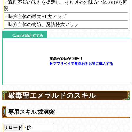
・戦闘不能の味方を復活し、それ以外の味方全体のHPを回
復
・味方全体の最大HP大アップ
・味方全体の物防、魔防特大アップ
GameWithおすすめ
魔晶石50個が480円！
▶アプリペイで魔晶石をお得に購入する
破毒聖エメラルドのスキル
専用スキル/煌漆突
リロード
7秒