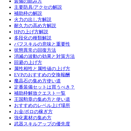
装備の組み方
主要防具/アクセの解説
補助枠の解説
火力の出し方解説
耐久力の高め方解説
HPの上げ方解説
多段化の種類解説
バフスキルの意味と重要性
状態異常の回復方法
消滅の波動の効果と対策方法
回避の上げ方
属性相性と属性値の上げ方
EVPのおすすめの交換報酬
魔晶石の集め方使い道
定番装備セットは買うべき？
補助枠解放クエスト一覧
王国勲章の集め方と使い道
おすすめのレベル上げ場所
お金/ポロの稼ぎ方
強化素材の集め方
武器スキルアップの優先度