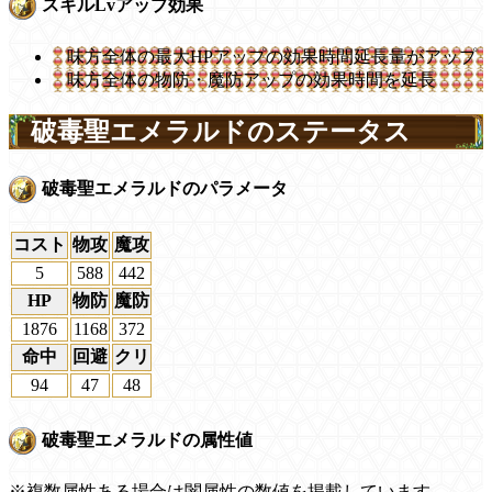
スキルLvアップ効果
味方全体の最大HPアップの効果時間延長量がアップ
味方全体の物防・魔防アップの効果時間を延長
破毒聖エメラルドのステータス
破毒聖エメラルドのパラメータ
コスト
物攻
魔攻
5
588
442
HP
物防
魔防
1876
1168
372
命中
回避
クリ
94
47
48
破毒聖エメラルドの属性値
※複数属性ある場合は闇属性の数値を掲載しています。