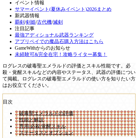
イベント情報
サマーイベント(夏休みイベント)2026まとめ
新武器情報
覇剣
/
剣姫
/
古代機
/
滅剣
注目記事
最強アディショナル武器ランキング
アプリペイでの魔晶石購入方法はこちら
GameWithからのお知らせ
未経験可&完全在宅！攻略ライター募集！
ログレスの破毒聖エメラルドの評価とスキル性能です。必
殺・覚醒スキルなどの内容やステータス、武器の評価につい
て掲載。ログレスの破毒聖エメラルドの使い方を知りたい方
はお役立てください。
目次
破毒聖エメラルドの評価
性能と解説
専用/必殺/覚醒スキル
ステータスとオプション