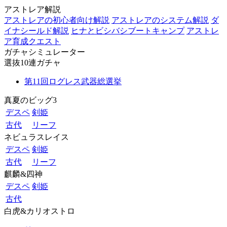
アストレア解説
アストレアの初心者向け解説
アストレアのシステム解説
ダ
イナシールド解説
ヒナとビシバシブートキャンプ
アストレ
ア育成クエスト
ガチャシミュレーター
選抜10連ガチャ
第11回ログレス武器総選挙
真夏のビッグ3
デスペ
剣姫
古代
リーフ
ネビュラスレイス
デスペ
剣姫
古代
リーフ
麒麟&四神
デスペ
剣姫
古代
白虎&カリオストロ