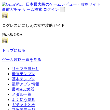
事前ガチャ
ゲーム検索
ログイン
ログレスいにしえの女神攻略ガイド
掲示板Q&A
トップに戻る
ゲーム攻略一覧を見る
リセマラ当たり
最強テンプレ
基本テンプレ
最新アプデ情報
最強Add武器
メダル一覧
よく使う防具
ガチャまとめ
武器評価一覧