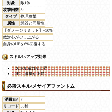
対象
敵1体
攻撃回数
3回
タイプ
物理攻撃
属性
武器と同属性
【ダメージリミット】+50%
敵対心が少し上がる
自身のHPを6%回復する
スキルLvアップ効果
スキル威力が上昇
HP回復量が上昇
必殺スキル/メサイアファントム
消費EP
7
リロード
35秒