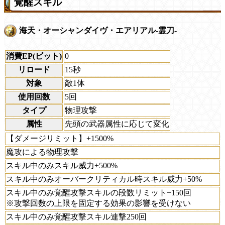
覚醒スキル
海天・オーシャンダイヴ・エアリアル-霊刀-
消費EP(ビット)
0
リロード
15秒
対象
敵1体
使用回数
5回
タイプ
物理攻撃
属性
先頭の武器属性に応じて変化
【ダメージリミット】+1500%
魔攻による物理攻撃
スキル中のみスキル威力+500%
スキル中のみオーバークリティカル時スキル威力+50%
スキル中のみ覚醒攻撃スキルの段数リミット+150回
※攻撃回数の上限を固定する効果の影響を受けない
スキル中のみ覚醒攻撃スキル連撃250回