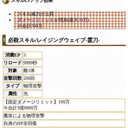
スキルLvアップ効果
スキル威力が上昇
ダメージリミットが増加(最大70万)
※合計700万
必殺スキル/レイジングウェイブ-霊刀-
消費EP
3
リロード
9999秒
対象
敵1体
攻撃回数
200回
タイプ
物理攻撃
属性
光
【固定ダメージリミット】199万
※合計3億9999万
魔攻による物理攻撃
自身のHP全回復