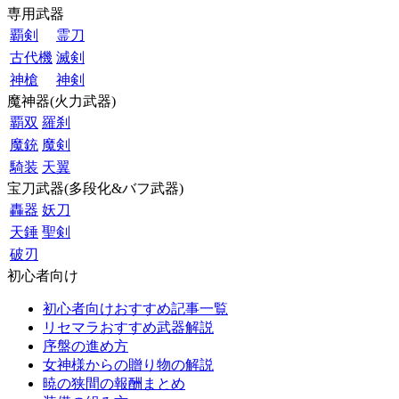
専用武器
覇剣
霊刀
古代機
滅剣
神槍
神剣
魔神器(火力武器)
覇双
羅刹
魔銃
魔剣
騎装
天翼
宝刀武器(多段化&バフ武器)
轟器
妖刀
天錘
聖剣
破刃
初心者向け
初心者向けおすすめ記事一覧
リセマラおすすめ武器解説
序盤の進め方
女神様からの贈り物の解説
暁の狭間の報酬まとめ