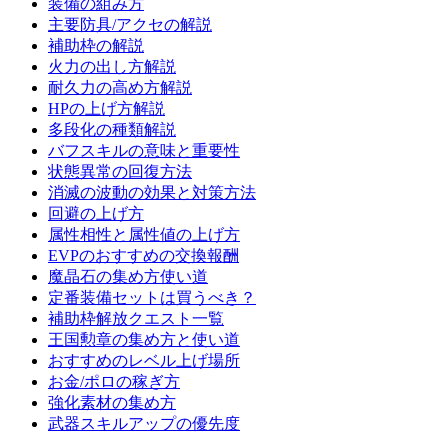
装備の組み方
主要防具/アクセの解説
補助枠の解説
火力の出し方解説
耐久力の高め方解説
HPの上げ方解説
多段化の種類解説
バフスキルの意味と重要性
状態異常の回復方法
消滅の波動の効果と対策方法
回避の上げ方
属性相性と属性値の上げ方
EVPのおすすめの交換報酬
魔晶石の集め方使い道
定番装備セットは買うべき？
補助枠解放クエスト一覧
王国勲章の集め方と使い道
おすすめのレベル上げ場所
お金/ポロの稼ぎ方
強化素材の集め方
武器スキルアップの優先度