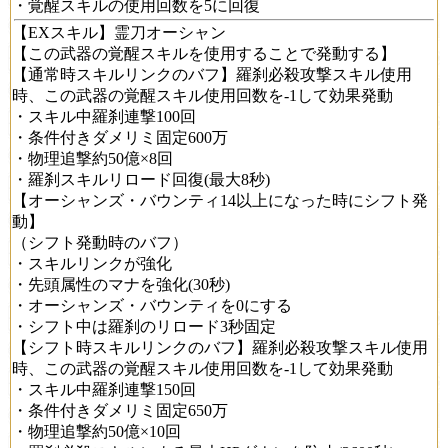
・覚醒スキルの使用回数を5に回復
【EXスキル】霊刀オーシャン
【この武器の覚醒スキルを使用することで発動する】
【通常時スキルリンクのバフ】羅刹必殺攻撃スキル使用
時、この武器の覚醒スキル使用回数を-1して効果発動
・スキル中羅刹連撃100回
・条件付きダメリミ固定600万
・物理追撃約50億×8回
・羅刹スキルリロード回復(最大8秒)
【オーシャンズ・バウンティ14以上になった時にシフト発
動】
（シフト発動時のバフ）
・スキルリンクが強化
・先頭属性のマナを強化(30秒)
・オーシャンズ・バウンティを0にする
・シフト中は羅刹のリロード3秒固定
【シフト時スキルリンクのバフ】羅刹必殺攻撃スキル使用
時、この武器の覚醒スキル使用回数を-1して効果発動
・スキル中羅刹連撃150回
・条件付きダメリミ固定650万
・物理追撃約50億×10回