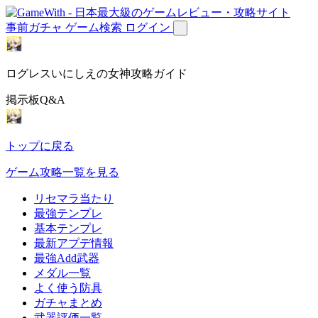
事前ガチャ
ゲーム検索
ログイン
ログレスいにしえの女神攻略ガイド
掲示板Q&A
トップに戻る
ゲーム攻略一覧を見る
リセマラ当たり
最強テンプレ
基本テンプレ
最新アプデ情報
最強Add武器
メダル一覧
よく使う防具
ガチャまとめ
武器評価一覧