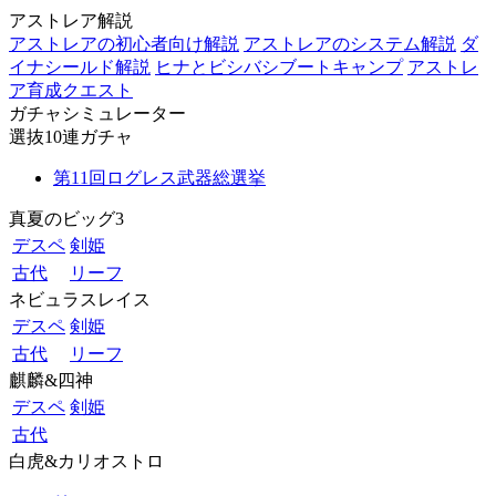
アストレア解説
アストレアの初心者向け解説
アストレアのシステム解説
ダ
イナシールド解説
ヒナとビシバシブートキャンプ
アストレ
ア育成クエスト
ガチャシミュレーター
選抜10連ガチャ
第11回ログレス武器総選挙
真夏のビッグ3
デスペ
剣姫
古代
リーフ
ネビュラスレイス
デスペ
剣姫
古代
リーフ
麒麟&四神
デスペ
剣姫
古代
白虎&カリオストロ