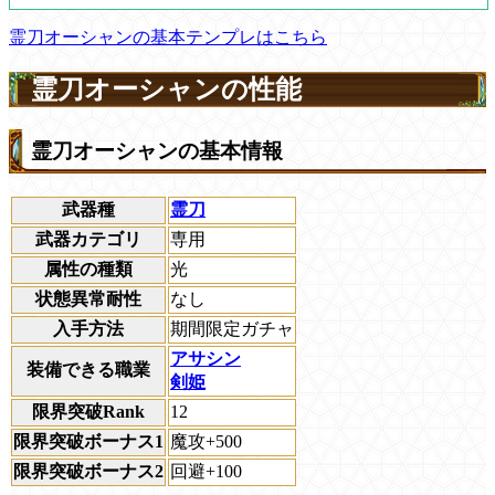
霊刀オーシャンの基本テンプレはこちら
霊刀オーシャンの性能
霊刀オーシャンの基本情報
武器種
霊刀
武器カテゴリ
専用
属性の種類
光
状態異常耐性
なし
入手方法
期間限定ガチャ
アサシン
装備できる職業
剣姫
限界突破Rank
12
限界突破ボーナス1
魔攻+500
限界突破ボーナス2
回避+100