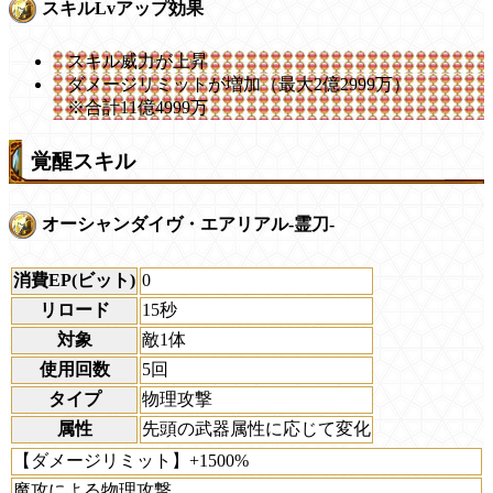
スキルLvアップ効果
スキル威力が上昇
ダメージリミットが増加（最大2億2999万）
※合計11億4999万
覚醒スキル
オーシャンダイヴ・エアリアル-霊刀-
消費EP(ビット)
0
リロード
15秒
対象
敵1体
使用回数
5回
タイプ
物理攻撃
属性
先頭の武器属性に応じて変化
【ダメージリミット】+1500%
魔攻による物理攻撃