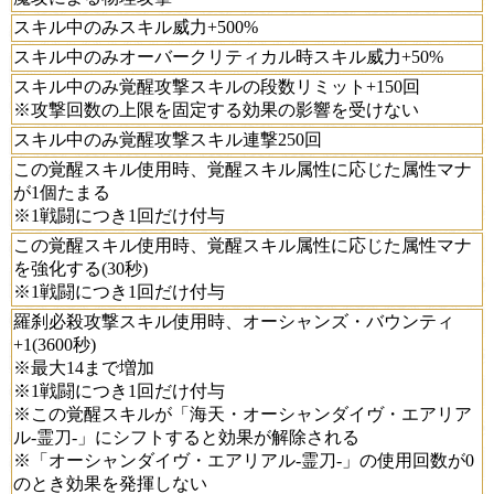
スキル中のみスキル威力+500%
スキル中のみオーバークリティカル時スキル威力+50%
スキル中のみ覚醒攻撃スキルの段数リミット+150回
※攻撃回数の上限を固定する効果の影響を受けない
スキル中のみ覚醒攻撃スキル連撃250回
この覚醒スキル使用時、覚醒スキル属性に応じた属性マナ
が1個たまる
※1戦闘につき1回だけ付与
この覚醒スキル使用時、覚醒スキル属性に応じた属性マナ
を強化する(30秒)
※1戦闘につき1回だけ付与
羅刹必殺攻撃スキル使用時、オーシャンズ・バウンティ
+1(3600秒)
※最大14まで増加
※1戦闘につき1回だけ付与
※この覚醒スキルが「海天・オーシャンダイヴ・エアリア
ル-霊刀-」にシフトすると効果が解除される
※「オーシャンダイヴ・エアリアル-霊刀-」の使用回数が0
のとき効果を発揮しない