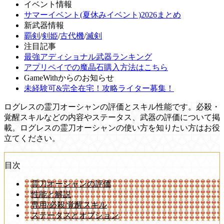
イベント情報
サマーイベント(夏休みイベント)2026まとめ
新武器情報
覇剣
/
剣姫
/
古代機
/
滅剣
注目記事
最強アディショナル武器ランキング
アプリペイでの魔晶石購入方法はこちら
GameWithからのお知らせ
未経験可&完全在宅！攻略ライター募集！
ログレスの霊刀オーシャンの評価とスキル性能です。必殺・
覚醒スキルなどの内容やステータス、武器の評価について掲
載。ログレスの霊刀オーシャンの使い方を知りたい方はお役
立てください。
目次
霊刀オーシャンの評価
性能と解説
専用/必殺/覚醒スキル
ステータスとオプション