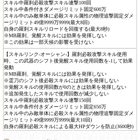
スキル中羅刹必殺攻撃スキル連撃100回
スキル中条件付きダメージリミット固定600万
スキル中のみ敵単体に必殺スキル属性の物理追撃固定ダメ
ージリミット49億9999万9999(最大8回)
自身の羅刹スキルリロードを回復する(最大8秒)
※MB羅刹、覚醒スキルには効果を発揮しない
※この効果は一部天候の影響を受けない
【スキルリンク-オーシャン-】羅刹必殺攻撃スキル使用
時、この武器のシフト後覚醒スキル使用回数を-1して効果
発動
※MB羅刹、覚醒スキルには効果を発揮しない
※霊刀のシフト後必殺スキルには効果を発揮しない
※覚醒スキルの使用回数が0のときは効果を発揮しない
※追加発生したスキルで使用回数が減少しない
スキル中羅刹必殺攻撃スキル連撃150回
スキル中条件付きダメージリミット固定650万
スキル中のみ敵単体に必殺スキル属性の物理追撃固定ダメ
ージリミット49億9999万9999(最大10回)
自身の羅刹必殺スキルによる最大HPダウンを防止(3600秒)