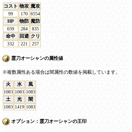
コスト
物攻
魔攻
99
170
6554
HP
物防
魔防
659
284
835
命中
回避
クリ
332
221
257
霊刀オーシャンの属性値
※複数属性ある場合は闇属性の数値を掲載しています。
火
水
風
1083
1083
1083
土
光
闇
1083
1419
1083
オプション：霊刀オーシャンの王印