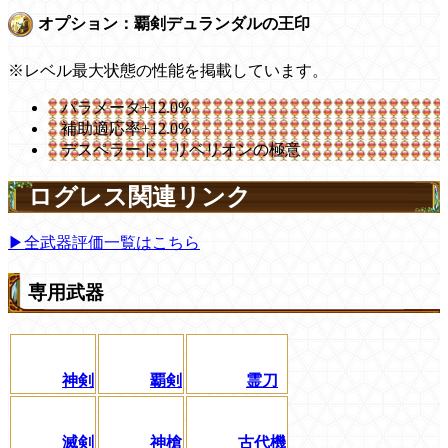
オプション：覇剣デュランダルの王印
※レベル最大状態の性能を掲載しています。
パラメータ+12.0%
補助適応率+12.0%
デスペラード・リベリオンの極意
ログレス関連リンク
▶全武器評価一覧はこちら
専用武器
神剣
覇剣
霊刀
滅剣
神槍
古代機