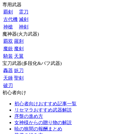
専用武器
覇剣
霊刀
古代機
滅剣
神槍
神剣
魔神器(火力武器)
覇双
羅刹
魔銃
魔剣
騎装
天翼
宝刀武器(多段化&バフ武器)
轟器
妖刀
天錘
聖剣
破刃
初心者向け
初心者向けおすすめ記事一覧
リセマラおすすめ武器解説
序盤の進め方
女神様からの贈り物の解説
暁の狭間の報酬まとめ