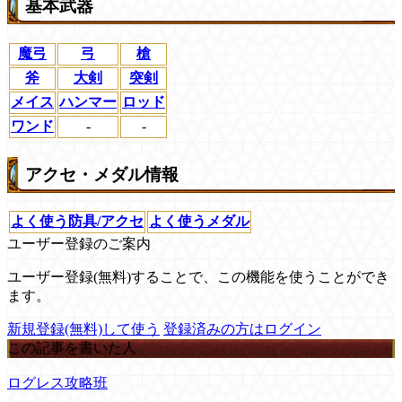
基本武器
魔弓
弓
槍
斧
大剣
突剣
メイス
ハンマー
ロッド
ワンド
-
-
アクセ・メダル情報
よく使う防具/アクセ
よく使うメダル
ユーザー登録のご案内
ユーザー登録(無料)することで、この機能を使うことができ
ます。
新規登録(無料)して使う
登録済みの方はログイン
この記事を書いた人
ログレス攻略班