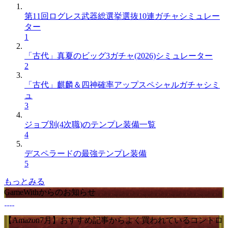
第11回ログレス武器総選挙選抜10連ガチャシミュレー
ター
1
「古代」真夏のビッグ3ガチャ(2026)シミュレーター
2
「古代」麒麟＆四神確率アップスペシャルガチャシミ
ュ
3
ジョブ別(4次職)のテンプレ装備一覧
4
デスペラードの最強テンプレ装備
5
もっとみる
GameWithからのお知らせ
【Amazon7月】おすすめ記事からよく買われているコントロ