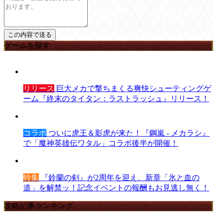
ゲームを探す
リリース
巨大メカで撃ちまくる爽快シューティングゲ
ーム『終末のタイタン：ラストラッシュ』リリース！
コラボ
ついに虎王＆影虎が来た！『鋼嵐 - メカラシ』
で「魔神英雄伝ワタル」コラボ後半が開催！
特集
『鈴蘭の剣』が2周年を迎え、新章「氷と血の
道」を解禁ッ！記念イベントの報酬もお見逃し無く！
攻略記事ランキング