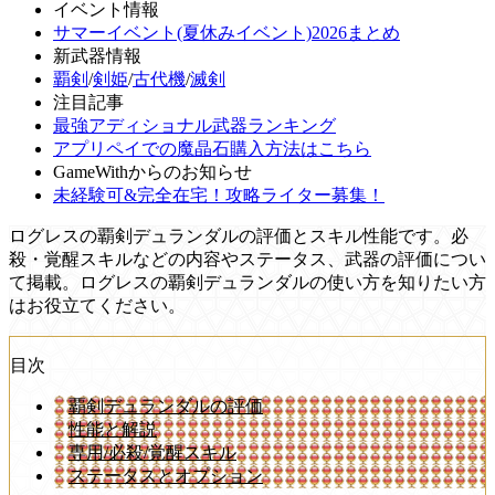
イベント情報
サマーイベント(夏休みイベント)2026まとめ
新武器情報
覇剣
/
剣姫
/
古代機
/
滅剣
注目記事
最強アディショナル武器ランキング
アプリペイでの魔晶石購入方法はこちら
GameWithからのお知らせ
未経験可&完全在宅！攻略ライター募集！
ログレスの覇剣デュランダルの評価とスキル性能です。必
殺・覚醒スキルなどの内容やステータス、武器の評価につい
て掲載。ログレスの覇剣デュランダルの使い方を知りたい方
はお役立てください。
目次
覇剣デュランダルの評価
性能と解説
専用/必殺/覚醒スキル
ステータスとオプション