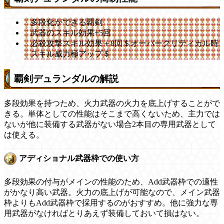
多段化ができる覇剣
武器のスキル効果+5回
必殺攻撃スキル効果＋8回＄オーバークリティカル時
スキル威力極アップ＄
覇剣デュランダルの解説
多段効果を持つため、火力武器の火力を底上げすることがで
きる。単体としての性能はそこまで高くないため、主力では
ないが他に装備する武器がない場合2本目の専用武器として
は使える。
アディショナル武器枠での使い方
多段効果の付与がメインの性能のため、Add武器枠での適性
がかなり高い武器。火力の底上げが可能なので、メイン武器
枠よりもAdd武器枠で採用するのがおすすめ。他に強力な専
用武器がなければとりあえず装備しておいて損はない。