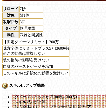
リロード
7秒
対象
敵1体
攻撃回数
3回
タイプ
物理攻撃
属性
武器と同属性
【固定ダメージリミット】200万
味方全体にリミットプラス5万(3600秒)
※この効果は重複しない
敵の物防の影響を受けない
自身のバーストゲージを増加
このスキルは多段化の影響を受けない
スキルLvアップ効果
ダメージリミットが増加(最大300万)
スキル威力が上昇
味方全体のリミットプラス量が増加(最大6万)