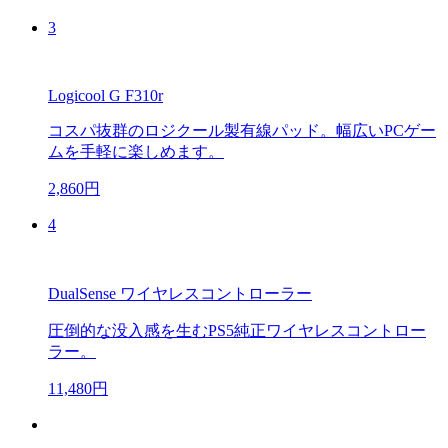
3
Logicool G F310r
コスパ抜群のロジクール製有線パッド。幅広いPCゲー
ムを手軽に楽しめます。
2,860円
4
DualSense ワイヤレスコントローラー
圧倒的な没入感を生むPS5純正ワイヤレスコントロー
ラー。
11,480円