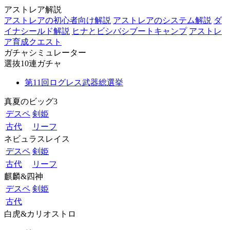
アストレア解説
アストレアの初心者向け解説
アストレアのシステム解説
ダ
イナシールド解説
ヒナとビシバシブートキャンプ
アストレ
ア育成クエスト
ガチャシミュレーター
選抜10連ガチャ
第11回ログレス武器総選挙
真夏のビッグ3
デスペ
剣姫
古代
リーフ
ネビュラスレイス
デスペ
剣姫
古代
リーフ
麒麟&四神
デスペ
剣姫
古代
白虎&カリオストロ