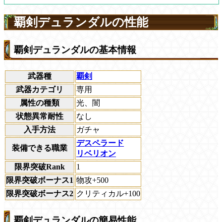
覇剣デュランダルの性能
覇剣デュランダルの基本情報
武器種
覇剣
武器カテゴリ
専用
属性の種類
光、闇
状態異常耐性
なし
入手方法
ガチャ
デスペラード
装備できる職業
リベリオン
限界突破Rank
1
限界突破ボーナス1
物攻+500
限界突破ボーナス2
クリティカル+100
覇剣デュランダルの簡易性能