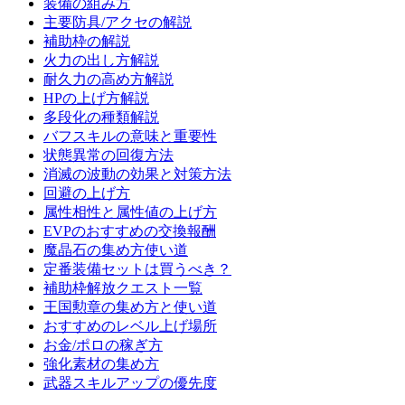
装備の組み方
主要防具/アクセの解説
補助枠の解説
火力の出し方解説
耐久力の高め方解説
HPの上げ方解説
多段化の種類解説
バフスキルの意味と重要性
状態異常の回復方法
消滅の波動の効果と対策方法
回避の上げ方
属性相性と属性値の上げ方
EVPのおすすめの交換報酬
魔晶石の集め方使い道
定番装備セットは買うべき？
補助枠解放クエスト一覧
王国勲章の集め方と使い道
おすすめのレベル上げ場所
お金/ポロの稼ぎ方
強化素材の集め方
武器スキルアップの優先度