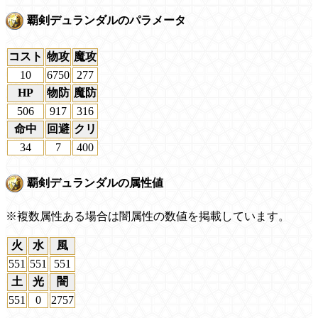
覇剣デュランダルのパラメータ
コスト
物攻
魔攻
10
6750
277
HP
物防
魔防
506
917
316
命中
回避
クリ
34
7
400
覇剣デュランダルの属性値
※複数属性ある場合は闇属性の数値を掲載しています。
火
水
風
551
551
551
土
光
闇
551
0
2757