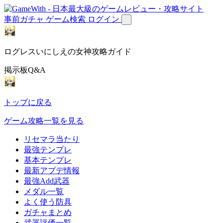
事前ガチャ
ゲーム検索
ログイン
ログレスいにしえの女神攻略ガイド
掲示板Q&A
トップに戻る
ゲーム攻略一覧を見る
リセマラ当たり
最強テンプレ
基本テンプレ
最新アプデ情報
最強Add武器
メダル一覧
よく使う防具
ガチャまとめ
武器評価一覧