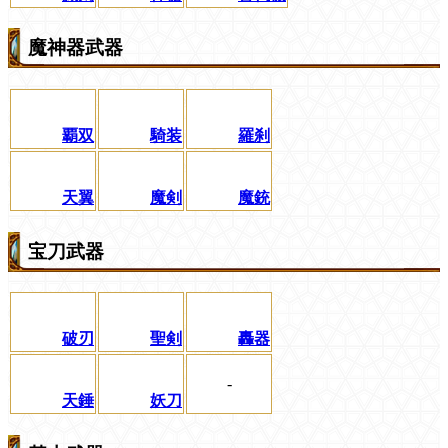
魔神器武器
覇双
騎装
羅刹
天翼
魔剣
魔銃
宝刀武器
破刃
聖剣
轟器
-
天錘
妖刀