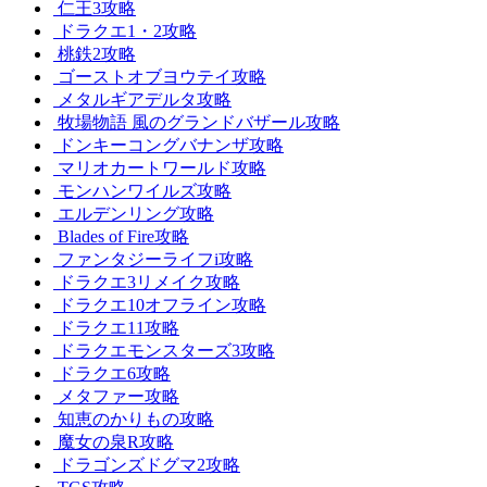
仁王3攻略
ドラクエ1・2攻略
桃鉄2攻略
ゴーストオブヨウテイ攻略
メタルギアデルタ攻略
牧場物語 風のグランドバザール攻略
ドンキーコングバナンザ攻略
マリオカートワールド攻略
モンハンワイルズ攻略
エルデンリング攻略
Blades of Fire攻略
ファンタジーライフi攻略
ドラクエ3リメイク攻略
ドラクエ10オフライン攻略
ドラクエ11攻略
ドラクエモンスターズ3攻略
ドラクエ6攻略
メタファー攻略
知恵のかりもの攻略
魔女の泉R攻略
ドラゴンズドグマ2攻略