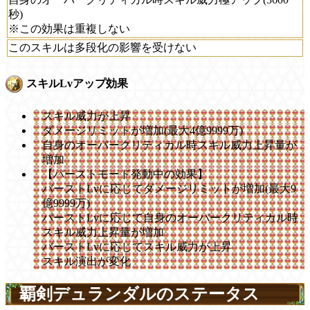
秒)
※この効果は重複しない
このスキルは多段化の影響を受けない
スキルLvアップ効果
スキル威力が上昇
ダメージリミットが増加(最大4億9999万)
自身のオーバークリティカル時スキル威力上昇量が
増加
【バーストモード発動中の効果】
バーストLvに応じてダメージリミットが増加(最大9
億9999万)
バーストLvに応じて自身のオーバークリティカル時
スキル威力上昇量が増加
バーストLvに応じてスキル威力が上昇
スキル演出が変化
覇剣デュランダルのステータス