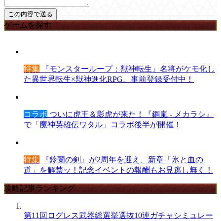
ゲームを探す
特集
『モンスターループ：獣神転生』名将がケモ化し
た異世界転生×獣神進化RPG。事前登録受付中！
コラボ
ついに虎王＆影虎が来た！『鋼嵐 - メカラシ』
で「魔神英雄伝ワタル」コラボ後半が開催！
特集
『鈴蘭の剣』が2周年を迎え、新章「氷と血の
道」を解禁ッ！記念イベントの報酬もお見逃し無く！
攻略記事ランキング
第11回ログレス武器総選挙選抜10連ガチャシミュレー