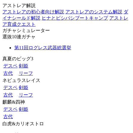
アストレア解説
アストレアの初心者向け解説
アストレアのシステム解説
ダ
イナシールド解説
ヒナとビシバシブートキャンプ
アストレ
ア育成クエスト
ガチャシミュレーター
選抜10連ガチャ
第11回ログレス武器総選挙
真夏のビッグ3
デスペ
剣姫
古代
リーフ
ネビュラスレイス
デスペ
剣姫
古代
リーフ
麒麟&四神
デスペ
剣姫
古代
白虎&カリオストロ