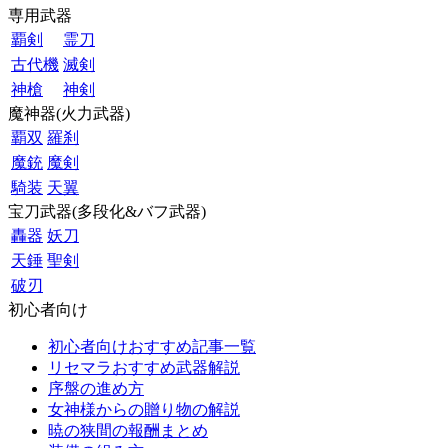
専用武器
覇剣
霊刀
古代機
滅剣
神槍
神剣
魔神器(火力武器)
覇双
羅刹
魔銃
魔剣
騎装
天翼
宝刀武器(多段化&バフ武器)
轟器
妖刀
天錘
聖剣
破刃
初心者向け
初心者向けおすすめ記事一覧
リセマラおすすめ武器解説
序盤の進め方
女神様からの贈り物の解説
暁の狭間の報酬まとめ