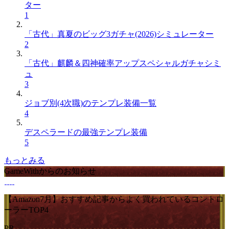
ター
1
「古代」真夏のビッグ3ガチャ(2026)シミュレーター
2
「古代」麒麟＆四神確率アップスペシャルガチャシミ
ュ
3
ジョブ別(4次職)のテンプレ装備一覧
4
デスペラードの最強テンプレ装備
5
もっとみる
GameWithからのお知らせ
【Amazon7月】おすすめ記事からよく買われているコントロ
ーラーTOP4
PR