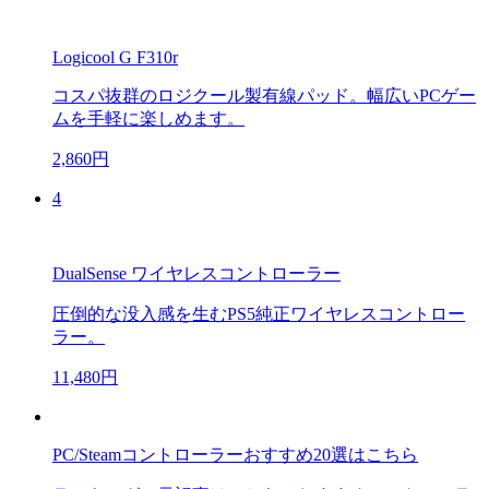
Logicool G F310r
コスパ抜群のロジクール製有線パッド。幅広いPCゲー
ムを手軽に楽しめます。
2,860円
4
DualSense ワイヤレスコントローラー
圧倒的な没入感を生むPS5純正ワイヤレスコントロー
ラー。
11,480円
PC/Steamコントローラーおすすめ20選はこちら