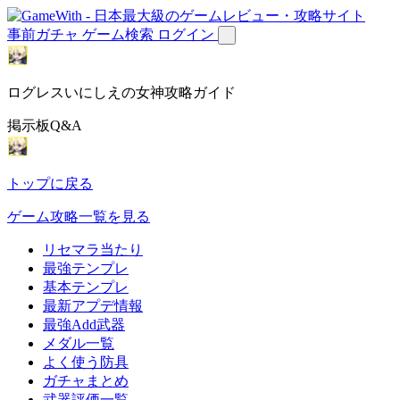
事前ガチャ
ゲーム検索
ログイン
ログレスいにしえの女神攻略ガイド
掲示板Q&A
トップに戻る
ゲーム攻略一覧を見る
リセマラ当たり
最強テンプレ
基本テンプレ
最新アプデ情報
最強Add武器
メダル一覧
よく使う防具
ガチャまとめ
武器評価一覧