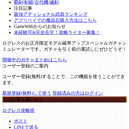
覇剣
/
剣姫
/
古代機
/
滅剣
注目記事
最強アディショナル武器ランキング
アプリペイでの魔晶石購入方法はこちら
GameWithからのお知らせ
未経験可&完全在宅！攻略ライター募集！
ログレスのお正月限定モデル確率アップスペシャルガチャシ
ミュレーターです。ガチャを引く前の運試しにぜひどうぞ！
開催中のガチャまとめはこちら
ユーザー登録のご案内
ユーザー登録(無料)することで、この機能を使うことができ
ます。
新規登録(無料)して使う
登録済みの方はログイン
この記事を書いた人
ログレス攻略班
ポスト
LINEで送る