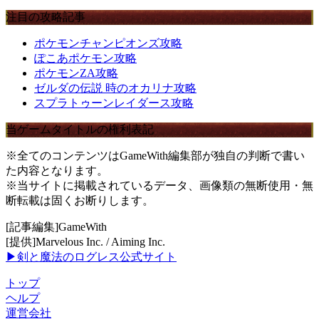
注目の攻略記事
ポケモンチャンピオンズ攻略
ぽこあポケモン攻略
ポケモンZA攻略
ゼルダの伝説 時のオカリナ攻略
スプラトゥーンレイダース攻略
当ゲームタイトルの権利表記
※全てのコンテンツはGameWith編集部が独自の判断で書い
た内容となります。
※当サイトに掲載されているデータ、画像類の無断使用・無
断転載は固くお断りします。
[記事編集]GameWith
[提供]Marvelous Inc. / Aiming Inc.
▶剣と魔法のログレス公式サイト
トップ
ヘルプ
運営会社