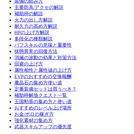
装備の組み方
主要防具/アクセの解説
補助枠の解説
火力の出し方解説
耐久力の高め方解説
HPの上げ方解説
多段化の種類解説
バフスキルの意味と重要性
状態異常の回復方法
消滅の波動の効果と対策方法
回避の上げ方
属性相性と属性値の上げ方
EVPのおすすめの交換報酬
魔晶石の集め方使い道
定番装備セットは買うべき？
補助枠解放クエスト一覧
王国勲章の集め方と使い道
おすすめのレベル上げ場所
お金/ポロの稼ぎ方
強化素材の集め方
武器スキルアップの優先度