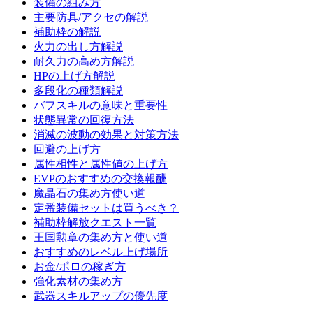
装備の組み方
主要防具/アクセの解説
補助枠の解説
火力の出し方解説
耐久力の高め方解説
HPの上げ方解説
多段化の種類解説
バフスキルの意味と重要性
状態異常の回復方法
消滅の波動の効果と対策方法
回避の上げ方
属性相性と属性値の上げ方
EVPのおすすめの交換報酬
魔晶石の集め方使い道
定番装備セットは買うべき？
補助枠解放クエスト一覧
王国勲章の集め方と使い道
おすすめのレベル上げ場所
お金/ポロの稼ぎ方
強化素材の集め方
武器スキルアップの優先度