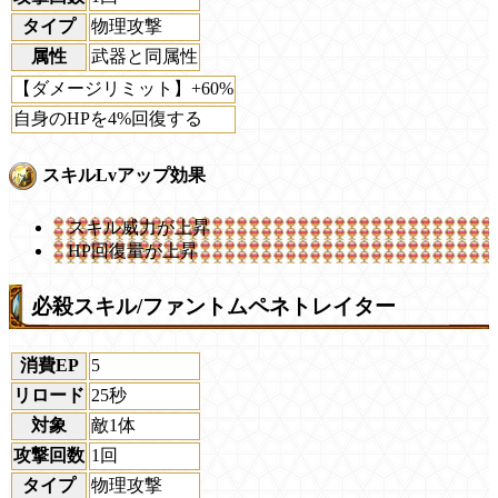
タイプ
物理攻撃
属性
武器と同属性
【ダメージリミット】+60%
自身のHPを4%回復する
スキルLvアップ効果
スキル威力が上昇
HP回復量が上昇
必殺スキル/ファントムペネトレイター
消費EP
5
リロード
25秒
対象
敵1体
攻撃回数
1回
タイプ
物理攻撃