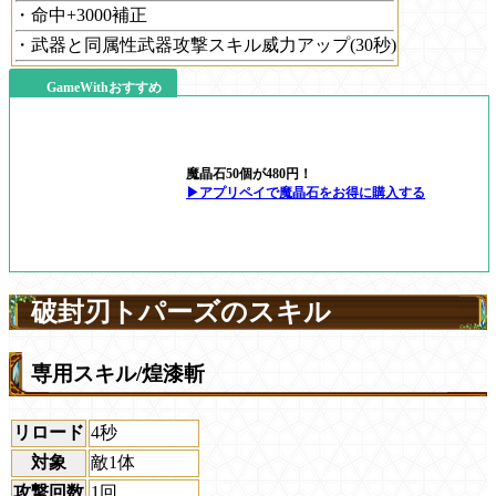
・命中+3000補正
・武器と同属性武器攻撃スキル威力アップ(30秒)
GameWithおすすめ
魔晶石50個が480円！
▶アプリペイで魔晶石をお得に購入する
破封刃トパーズのスキル
専用スキル/煌漆斬
リロード
4秒
対象
敵1体
攻撃回数
1回