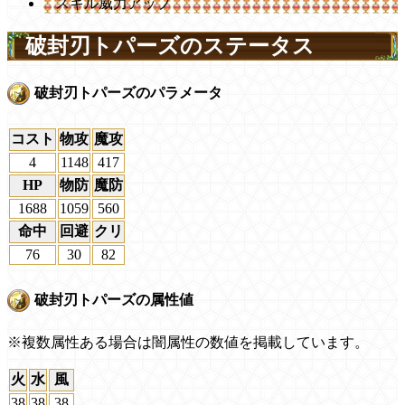
スキル威力アップ
破封刃トパーズのステータス
破封刃トパーズのパラメータ
コスト
物攻
魔攻
4
1148
417
HP
物防
魔防
1688
1059
560
命中
回避
クリ
76
30
82
破封刃トパーズの属性値
※複数属性ある場合は闇属性の数値を掲載しています。
火
水
風
38
38
38