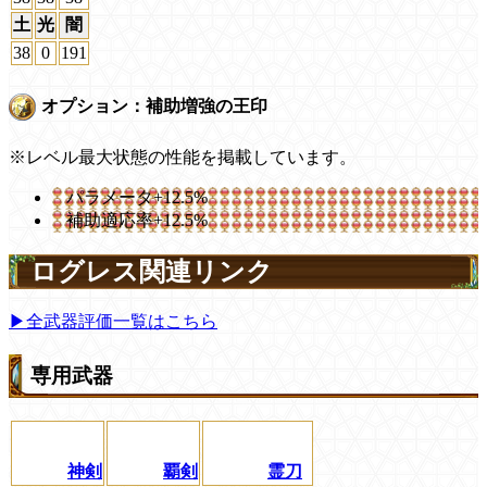
土
光
闇
38
0
191
オプション：補助増強の王印
※レベル最大状態の性能を掲載しています。
パラメータ+12.5%
補助適応率+12.5%
ログレス関連リンク
▶全武器評価一覧はこちら
専用武器
神剣
覇剣
霊刀