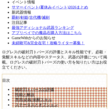
イベント情報
サマーイベント(夏休みイベント)2026まとめ
新武器情報
覇剣
/
剣姫
/
古代機
/
滅剣
注目記事
最強アディショナル武器ランキング
アプリペイでの魔晶石購入方法はこちら
GameWithからのお知らせ
未経験可&完全在宅！攻略ライター募集！
ログレスの破封刃トパーズの評価とスキル性能です。必殺・
覚醒スキルなどの内容やステータス、武器の評価について掲
載。ログレスの破封刃トパーズの使い方を知りたい方はお役
立てください。
目次
破封刃トパーズの評価
性能と解説
専用/必殺/覚醒スキル
ステータスとオプション