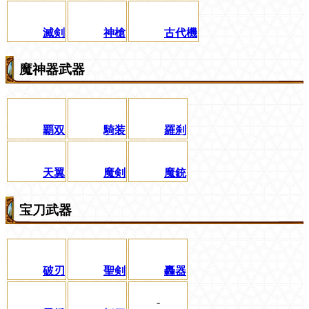
滅剣
神槍
古代機
魔神器武器
覇双
騎装
羅刹
天翼
魔剣
魔銃
宝刀武器
破刃
聖剣
轟器
-