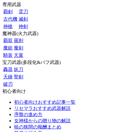
専用武器
覇剣
霊刀
古代機
滅剣
神槍
神剣
魔神器(火力武器)
覇双
羅刹
魔銃
魔剣
騎装
天翼
宝刀武器(多段化&バフ武器)
轟器
妖刀
天錘
聖剣
破刃
初心者向け
初心者向けおすすめ記事一覧
リセマラおすすめ武器解説
序盤の進め方
女神様からの贈り物の解説
暁の狭間の報酬まとめ