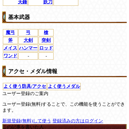
天錘
妖刀
基本武器
魔弓
弓
槍
斧
大剣
突剣
メイス
ハンマー
ロッド
ワンド
-
-
アクセ・メダル情報
よく使う防具/アクセ
よく使うメダル
ユーザー登録のご案内
ユーザー登録(無料)することで、この機能を使うことができ
ます。
新規登録(無料)して使う
登録済みの方はログイン
この記事を書いた人