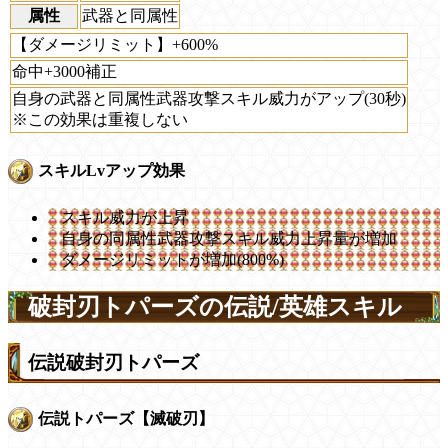
属性
武器と同属性
【ダメージリミット】+600%
命中+3000補正
自身の武器と同属性武器攻撃スキル威力がアップ(30秒)
※この効果は重複しない
スキルLvアップ効果
スキル威力が上昇
自身の同属性武器攻撃スキル威力上昇量が増加
ダメージリミットが増加(800%)
破封刃トパーズの伝説/英雄スキル
伝説破封刃トパーズ
伝説トパーズ【滅破刃】