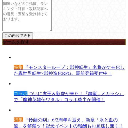
ゲームを探す
特集
『モンスターループ：獣神転生』名将がケモ化し
た異世界転生×獣神進化RPG。事前登録受付中！
コラボ
ついに虎王＆影虎が来た！『鋼嵐 - メカラシ』
で「魔神英雄伝ワタル」コラボ後半が開催！
特集
『鈴蘭の剣』が2周年を迎え、新章「氷と血の
道」を解禁ッ！記念イベントの報酬もお見逃し無く！