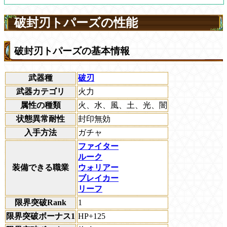
破封刃トパーズの性能
破封刃トパーズの基本情報
武器種
破刃
武器カテゴリ
火力
属性の種類
火、水、風、土、光、闇
状態異常耐性
封印無効
入手方法
ガチャ
ファイター
ルーク
装備できる職業
ウォリアー
ブレイカー
リーフ
限界突破Rank
1
限界突破ボーナス1
HP+125