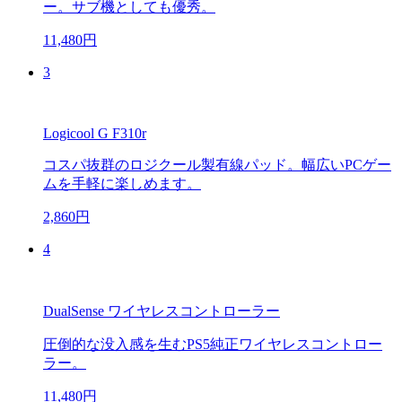
ー。サブ機としても優秀。
11,480円
3
Logicool G F310r
コスパ抜群のロジクール製有線パッド。幅広いPCゲー
ムを手軽に楽しめます。
2,860円
4
DualSense ワイヤレスコントローラー
圧倒的な没入感を生むPS5純正ワイヤレスコントロー
ラー。
11,480円