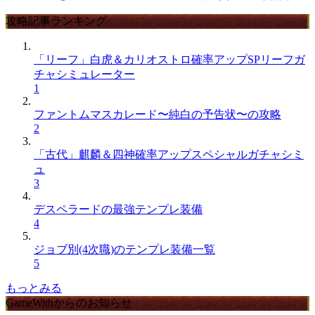
攻略記事ランキング
「リーフ」白虎＆カリオストロ確率アップSPリーフガ
チャシミュレーター
1
ファントムマスカレード〜純白の予告状〜の攻略
2
「古代」麒麟＆四神確率アップスペシャルガチャシミ
ュ
3
デスペラードの最強テンプレ装備
4
ジョブ別(4次職)のテンプレ装備一覧
5
もっとみる
GameWithからのお知らせ