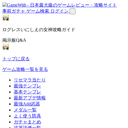
事前ガチャ
ゲーム検索
ログイン
ログレスいにしえの女神攻略ガイド
掲示板Q&A
トップに戻る
ゲーム攻略一覧を見る
リセマラ当たり
最強テンプレ
基本テンプレ
最新アプデ情報
最強Add武器
メダル一覧
よく使う防具
ガチャまとめ
武器評価一覧