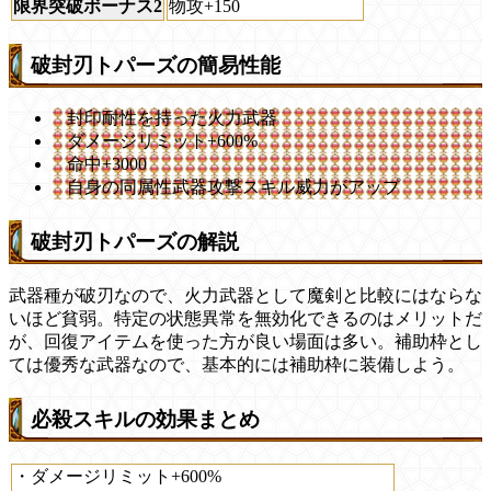
限界突破ボーナス2
物攻+150
破封刃トパーズの簡易性能
封印耐性を持った火力武器
ダメージリミット+600%
命中+3000
自身の同属性武器攻撃スキル威力がアップ
破封刃トパーズの解説
武器種が破刃なので、火力武器として魔剣と比較にはならな
いほど貧弱。特定の状態異常を無効化できるのはメリットだ
が、回復アイテムを使った方が良い場面は多い。補助枠とし
ては優秀な武器なので、基本的には補助枠に装備しよう。
必殺スキルの効果まとめ
・ダメージリミット+600%