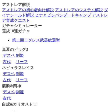
アストレア解説
アストレアの初心者向け解説
アストレアのシステム解説
ダ
イナシールド解説
ヒナとビシバシブートキャンプ
アストレ
ア育成クエスト
ガチャシミュレーター
選抜10連ガチャ
第11回ログレス武器総選挙
真夏のビッグ3
デスペ
剣姫
古代
リーフ
ネビュラスレイス
デスペ
剣姫
古代
リーフ
麒麟&四神
デスペ
剣姫
古代
白虎&カリオストロ