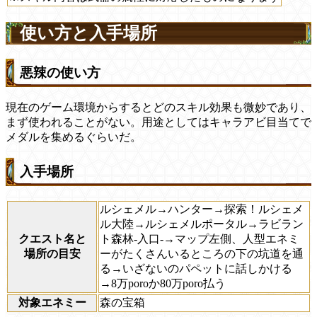
使い方と入手場所
悪辣の使い方
現在のゲーム環境からするとどのスキル効果も微妙であり、
まず使われることがない。用途としてはキャラアビ目当てで
メダルを集めるぐらいだ。
入手場所
ルシェメル→ハンター→探索！ルシェメ
ル大陸→ルシェメルポータル→ラビラン
クエスト名と
ト森林-入口-→マップ左側、人型エネミ
場所の目安
ーがたくさんいるところの下の坑道を通
る→いざないのパペットに話しかける
→8万poroか80万poro払う
対象エネミー
森の宝箱