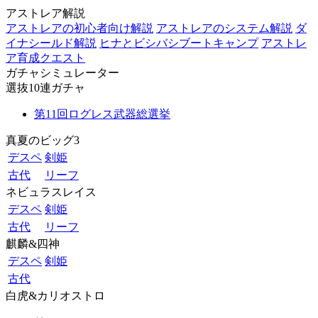
アストレア解説
アストレアの初心者向け解説
アストレアのシステム解説
ダ
イナシールド解説
ヒナとビシバシブートキャンプ
アストレ
ア育成クエスト
ガチャシミュレーター
選抜10連ガチャ
第11回ログレス武器総選挙
真夏のビッグ3
デスペ
剣姫
古代
リーフ
ネビュラスレイス
デスペ
剣姫
古代
リーフ
麒麟&四神
デスペ
剣姫
古代
白虎&カリオストロ