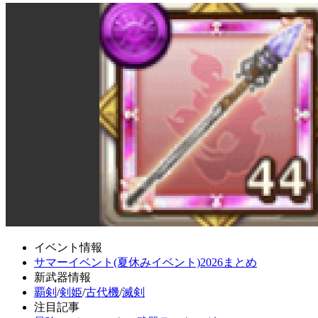
イベント情報
サマーイベント(夏休みイベント)2026まとめ
新武器情報
覇剣
/
剣姫
/
古代機
/
滅剣
注目記事