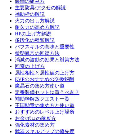
装備の組み方
主要防具/アクセの解説
補助枠の解説
火力の出し方解説
耐久力の高め方解説
HPの上げ方解説
多段化の種類解説
バフスキルの意味と重要性
状態異常の回復方法
消滅の波動の効果と対策方法
回避の上げ方
属性相性と属性値の上げ方
EVPのおすすめの交換報酬
魔晶石の集め方使い道
定番装備セットは買うべき？
補助枠解放クエスト一覧
王国勲章の集め方と使い道
おすすめのレベル上げ場所
お金/ポロの稼ぎ方
強化素材の集め方
武器スキルアップの優先度