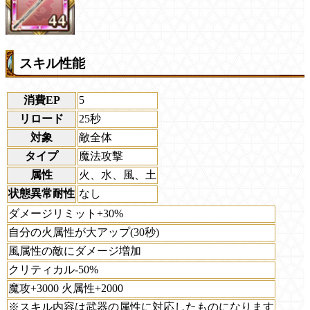
スキル性能
消費EP
5
リロード
25秒
対象
敵全体
タイプ
魔法攻撃
属性
火、水、風、土
状態異常耐性
なし
ダメージリミット+30%
自分の火属性が大アップ(30秒)
風属性の敵にダメージ増加
クリティカル-50%
魔攻+3000 火属性+2000
※スキル内容は武器の属性に対応したものになります