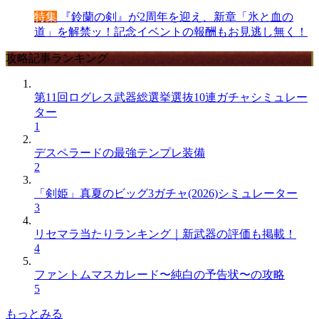
特集
『鈴蘭の剣』が2周年を迎え、新章「氷と血の
道」を解禁ッ！記念イベントの報酬もお見逃し無く！
攻略記事ランキング
第11回ログレス武器総選挙選抜10連ガチャシミュレー
ター
1
デスペラードの最強テンプレ装備
2
「剣姫」真夏のビッグ3ガチャ(2026)シミュレーター
3
リセマラ当たりランキング｜新武器の評価も掲載！
4
ファントムマスカレード〜純白の予告状〜の攻略
5
もっとみる