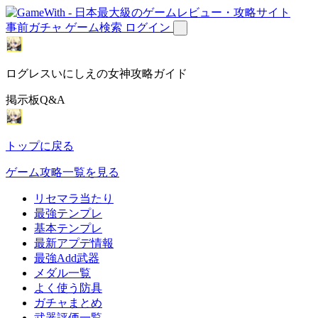
事前ガチャ
ゲーム検索
ログイン
ログレスいにしえの女神攻略ガイド
掲示板Q&A
トップに戻る
ゲーム攻略一覧を見る
リセマラ当たり
最強テンプレ
基本テンプレ
最新アプデ情報
最強Add武器
メダル一覧
よく使う防具
ガチャまとめ
武器評価一覧