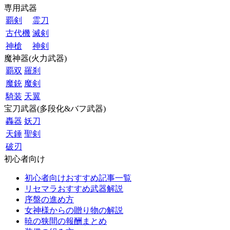
専用武器
覇剣
霊刀
古代機
滅剣
神槍
神剣
魔神器(火力武器)
覇双
羅刹
魔銃
魔剣
騎装
天翼
宝刀武器(多段化&バフ武器)
轟器
妖刀
天錘
聖剣
破刃
初心者向け
初心者向けおすすめ記事一覧
リセマラおすすめ武器解説
序盤の進め方
女神様からの贈り物の解説
暁の狭間の報酬まとめ