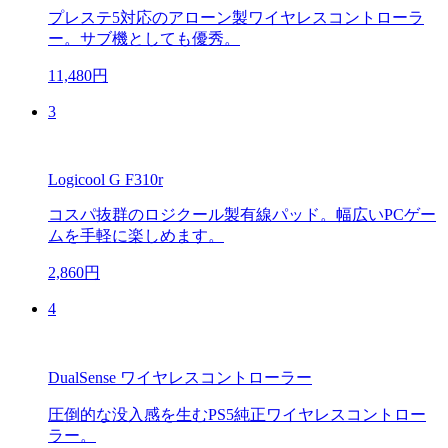
プレステ5対応のアローン製ワイヤレスコントローラ
ー。サブ機としても優秀。
11,480円
3
Logicool G F310r
コスパ抜群のロジクール製有線パッド。幅広いPCゲー
ムを手軽に楽しめます。
2,860円
4
DualSense ワイヤレスコントローラー
圧倒的な没入感を生むPS5純正ワイヤレスコントロー
ラー。