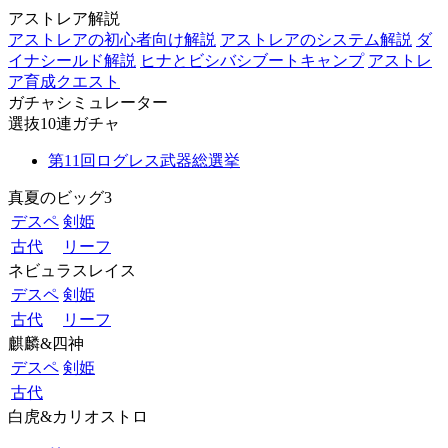
アストレア解説
アストレアの初心者向け解説
アストレアのシステム解説
ダ
イナシールド解説
ヒナとビシバシブートキャンプ
アストレ
ア育成クエスト
ガチャシミュレーター
選抜10連ガチャ
第11回ログレス武器総選挙
真夏のビッグ3
デスペ
剣姫
古代
リーフ
ネビュラスレイス
デスペ
剣姫
古代
リーフ
麒麟&四神
デスペ
剣姫
古代
白虎&カリオストロ