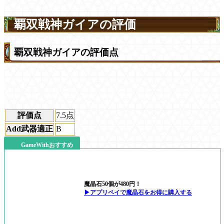
覇双戦神ガイアの評価
覇双戦神ガイアの評価点
評価点
7.5
点
Add武器適正
B
GameWithおすすめ
魔晶石50個が480円！
▶アプリペイで魔晶石をお得に購入する