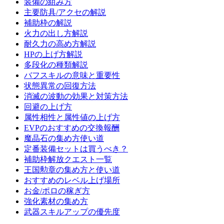
装備の組み方
主要防具/アクセの解説
補助枠の解説
火力の出し方解説
耐久力の高め方解説
HPの上げ方解説
多段化の種類解説
バフスキルの意味と重要性
状態異常の回復方法
消滅の波動の効果と対策方法
回避の上げ方
属性相性と属性値の上げ方
EVPのおすすめの交換報酬
魔晶石の集め方使い道
定番装備セットは買うべき？
補助枠解放クエスト一覧
王国勲章の集め方と使い道
おすすめのレベル上げ場所
お金/ポロの稼ぎ方
強化素材の集め方
武器スキルアップの優先度