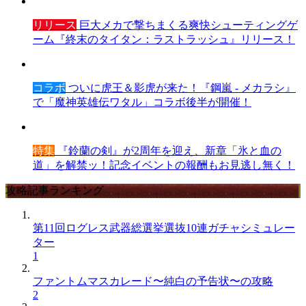
リリース
巨大メカで撃ちまくる爽快シューティングゲ
ーム『終末のタイタン：ラストラッシュ』リリース！
コラボ
ついに虎王＆影虎が来た！『鋼嵐 - メカラシ』
で「魔神英雄伝ワタル」コラボ後半が開催！
特集
『鈴蘭の剣』が2周年を迎え、新章「氷と血の
道」を解禁ッ！記念イベントの報酬もお見逃し無く！
攻略記事ランキング
第11回ログレス武器総選挙選抜10連ガチャシミュレー
ター
1
ファントムマスカレード〜純白の予告状〜の攻略
2