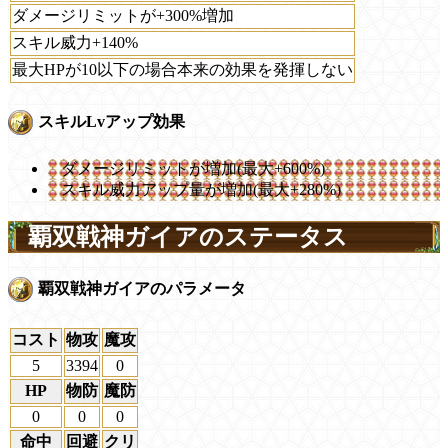
ダメージリミットが+300%増加
スキル威力+140%
最大HPが10以下の場合本来の効果を発揮しない
スキルLvアップ効果
ダメージリミットが増加(最大+600%)
スキル威力アップ量が増加(最大+280%)
覇双戦神ガイアのステータス
覇双戦神ガイアのパラメータ
コスト
物攻
魔攻
5
3394
0
HP
物防
魔防
0
0
0
命中
回避
クリ