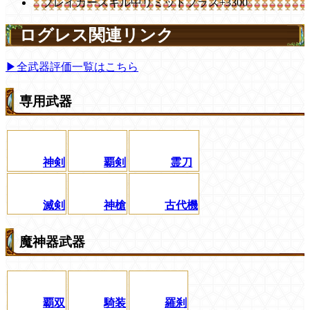
ブレイカースキル中リミットプラス+3300
ログレス関連リンク
▶全武器評価一覧はこちら
専用武器
神剣
覇剣
霊刀
滅剣
神槍
古代機
魔神器武器
覇双
騎装
羅刹