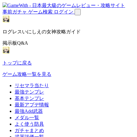
事前ガチャ
ゲーム検索
ログイン
ログレスいにしえの女神攻略ガイド
掲示板Q&A
トップに戻る
ゲーム攻略一覧を見る
リセマラ当たり
最強テンプレ
基本テンプレ
最新アプデ情報
最強Add武器
メダル一覧
よく使う防具
ガチャまとめ
武器評価一覧