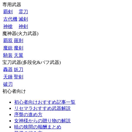
専用武器
覇剣
霊刀
古代機
滅剣
神槍
神剣
魔神器(火力武器)
覇双
羅刹
魔銃
魔剣
騎装
天翼
宝刀武器(多段化&バフ武器)
轟器
妖刀
天錘
聖剣
破刃
初心者向け
初心者向けおすすめ記事一覧
リセマラおすすめ武器解説
序盤の進め方
女神様からの贈り物の解説
暁の狭間の報酬まとめ