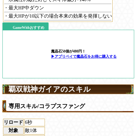
・最大HP中ダウン
・最大HPが10以下の場合本来の効果を発揮しない
GameWithおすすめ
魔晶石50個が480円！
▶アプリペイで魔晶石をお得に購入する
覇双戦神ガイアのスキル
専用スキル/コラプスファング
リロード
6秒
対象
敵1体