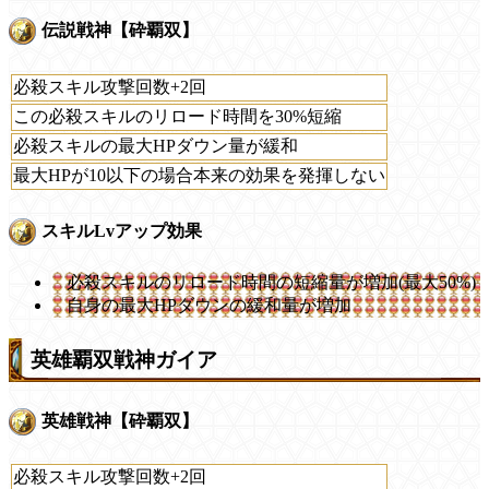
伝説戦神【砕覇双】
必殺スキル攻撃回数+2回
この必殺スキルのリロード時間を30%短縮
必殺スキルの最大HPダウン量が緩和
最大HPが10以下の場合本来の効果を発揮しない
スキルLvアップ効果
必殺スキルのリロード時間の短縮量が増加(最大50%)
自身の最大HPダウンの緩和量が増加
英雄覇双戦神ガイア
英雄戦神【砕覇双】
必殺スキル攻撃回数+2回