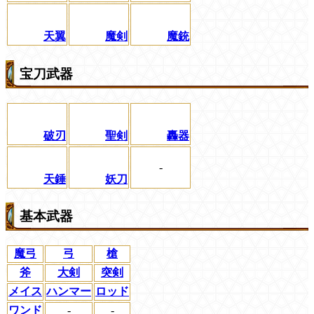
天翼
魔剣
魔銃
宝刀武器
破刃
聖剣
轟器
-
天錘
妖刀
基本武器
魔弓
弓
槍
斧
大剣
突剣
メイス
ハンマー
ロッド
ワンド
-
-