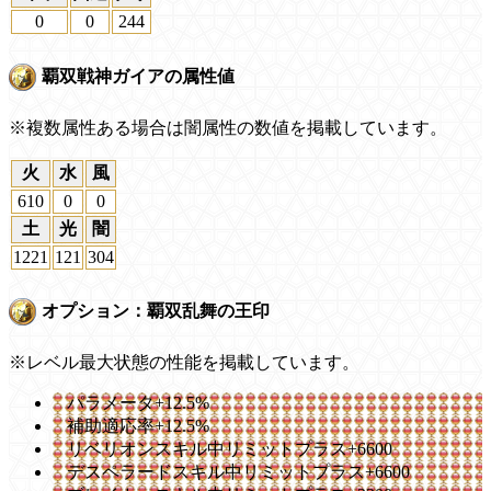
0
0
244
覇双戦神ガイアの属性値
※複数属性ある場合は闇属性の数値を掲載しています。
火
水
風
610
0
0
土
光
闇
1221
121
304
オプション：覇双乱舞の王印
※レベル最大状態の性能を掲載しています。
パラメータ+12.5%
補助適応率+12.5%
リベリオンスキル中リミットプラス+6600
デスペラードスキル中リミットプラス+6600