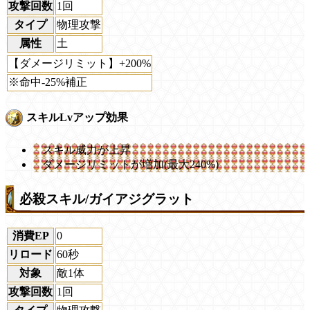
攻撃回数
1回
タイプ
物理攻撃
属性
土
【ダメージリミット】+200%
※命中-25%補正
スキルLvアップ効果
スキル威力が上昇
ダメージリミットが増加(最大240%)
必殺スキル/ガイアジグラット
消費EP
0
リロード
60秒
対象
敵1体
攻撃回数
1回