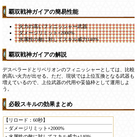
覇双戦神ガイアの簡易性能
火力の高いフィニッシャー武器
ダメージリミット+2000%
水属性の敵に対してスキル威力140%
覇双戦神ガイアの解説
デスペラードとリベリオンのフィニッシャーとしては、比較
的高い火力が出せる。ただ、現状では上位互換となる武器も
増えているので、上位武器の代用や妥協枠として運用しよ
う。
必殺スキルの効果まとめ
【リロード：60秒】
・ダメージリミット+2000%
・水属性の敵に対してスキル威力+140%