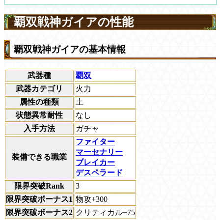
覇双戦神ガイアの性能
覇双戦神ガイアの基本情報
武器種
覇双
武器カテゴリ
火力
属性の種類
土
状態異常耐性
なし
入手方法
ガチャ
ファイター
マーセナリー
装備できる職業
ブレイカー
デスペラード
限界突破Rank
3
限界突破ボーナス1
物攻+300
限界突破ボーナス2
クリティカル+75