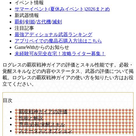
イベント情報
サマーイベント(夏休みイベント)2026まとめ
新武器情報
覇剣
/
剣姫
/
古代機
/
滅剣
注目記事
最強アディショナル武器ランキング
アプリペイでの魔晶石購入方法はこちら
GameWithからのお知らせ
未経験可&完全在宅！攻略ライター募集！
ログレスの覇双戦神ガイアの評価とスキル性能です。必殺・
覚醒スキルなどの内容やステータス、武器の評価について掲
載。ログレスの覇双戦神ガイアの使い方を知りたい方はお役
立てください。
目次
覇双戦神ガイアの評価
性能と解説
専用/必殺/覚醒スキル
ステータスとオプション