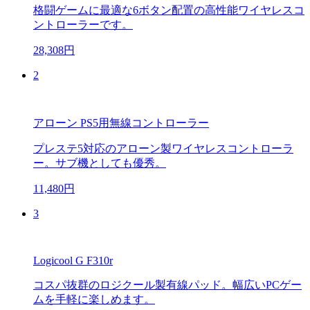
格闘ゲームに最適な6ボタン配置の高性能ワイヤレスコ
ントローラーです。
28,308円
2
アローン PS5用無線コントローラー
プレステ5対応のアローン製ワイヤレスコントローラ
ー。サブ機としても優秀。
11,480円
3
Logicool G F310r
コスパ抜群のロジクール製有線パッド。幅広いPCゲー
ムを手軽に楽しめます。