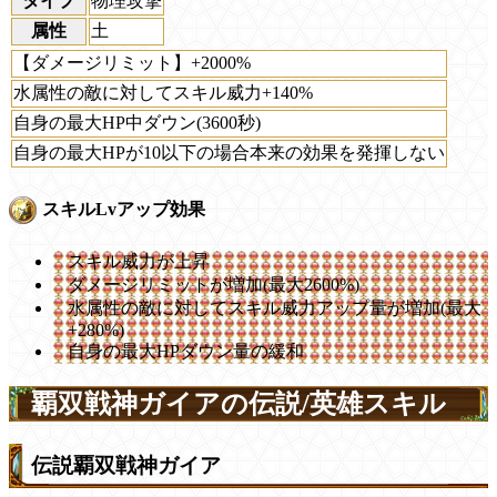
タイプ
物理攻撃
属性
土
【ダメージリミット】+2000%
水属性の敵に対してスキル威力+140%
自身の最大HP中ダウン(3600秒)
自身の最大HPが10以下の場合本来の効果を発揮しない
スキルLvアップ効果
スキル威力が上昇
ダメージリミットが増加(最大2600%)
水属性の敵に対してスキル威力アップ量が増加(最大
+280%)
自身の最大HPダウン量の緩和
覇双戦神ガイアの伝説/英雄スキル
伝説覇双戦神ガイア