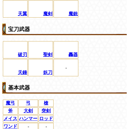
天翼
魔剣
魔銃
宝刀武器
破刃
聖剣
轟器
-
天錘
妖刀
基本武器
魔弓
弓
槍
斧
大剣
突剣
メイス
ハンマー
ロッド
ワンド
-
-