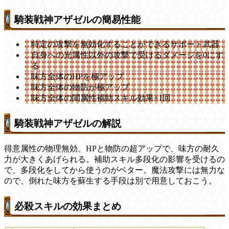
騎装戦神アザゼルの簡易性能
特定の攻撃を無効化することができるサポート武器
自身への光属性以外の攻撃で受けるダメージを0にす
る
味方全体のHPを極アップ
味方全体の物防が極アップ
味方全体の闇属性補助スキル効果+1回
騎装戦神アザゼルの解説
得意属性の物理無効、HPと物防の超アップで、味方の耐久
力が大きくあげられる。補助スキル多段化の影響を受けるの
で、多段化をしてから使うのがベター。魔法攻撃には無力な
ので、倒れた味方を蘇生する手段は別で用意しておこう。
必殺スキルの効果まとめ