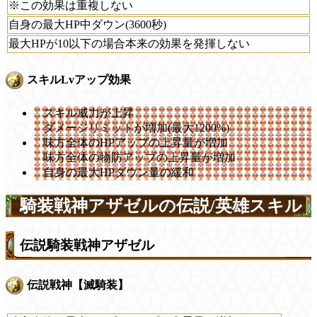
※この効果は重複しない
自身の最大HP中ダウン(3600秒)
最大HPが10以下の場合本来の効果を発揮しない
スキルLvアップ効果
スキル威力が上昇
ダメージリミットが増加(最大1200%)
味方全体のHPアップの上昇量が増加
味方全体の物防アップの上昇量が増加
自身の最大HPダウン量の緩和
騎装戦神アザゼルの伝説/英雄スキル
伝説騎装戦神アザゼル
伝説戦神【滅騎装】