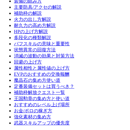
装備の組み方
主要防具/アクセの解説
補助枠の解説
火力の出し方解説
耐久力の高め方解説
HPの上げ方解説
多段化の種類解説
バフスキルの意味と重要性
状態異常の回復方法
消滅の波動の効果と対策方法
回避の上げ方
属性相性と属性値の上げ方
EVPのおすすめの交換報酬
魔晶石の集め方使い道
定番装備セットは買うべき？
補助枠解放クエスト一覧
王国勲章の集め方と使い道
おすすめのレベル上げ場所
お金/ポロの稼ぎ方
強化素材の集め方
武器スキルアップの優先度