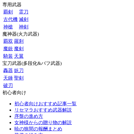
専用武器
覇剣
霊刀
古代機
滅剣
神槍
神剣
魔神器(火力武器)
覇双
羅刹
魔銃
魔剣
騎装
天翼
宝刀武器(多段化&バフ武器)
轟器
妖刀
天錘
聖剣
破刃
初心者向け
初心者向けおすすめ記事一覧
リセマラおすすめ武器解説
序盤の進め方
女神様からの贈り物の解説
暁の狭間の報酬まとめ