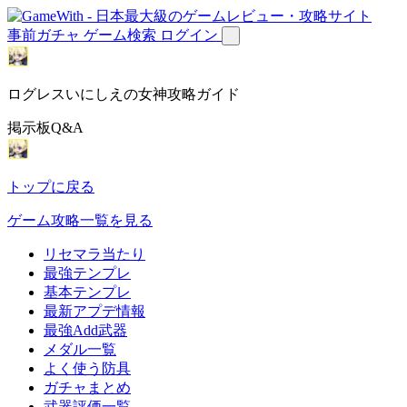
事前ガチャ
ゲーム検索
ログイン
ログレスいにしえの女神攻略ガイド
掲示板Q&A
トップに戻る
ゲーム攻略一覧を見る
リセマラ当たり
最強テンプレ
基本テンプレ
最新アプデ情報
最強Add武器
メダル一覧
よく使う防具
ガチャまとめ
武器評価一覧