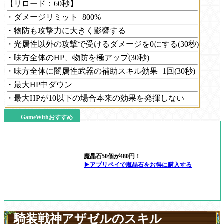
【リロード：60秒】
・ダメージリミット+800%
・物防も攻撃力に大きく影響する
・光属性以外の攻撃で受けるダメージを0にする(30秒)
・味方全体のHP、物防を極アップ(30秒)
・味方全体に闇属性武器の補助スキル効果+1回(30秒)
・最大HP中ダウン
・最大HPが10以下の場合本来の効果を発揮しない
GameWithおすすめ
魔晶石50個が480円！
▶アプリペイで魔晶石をお得に購入する
騎装戦神アザゼルのスキル