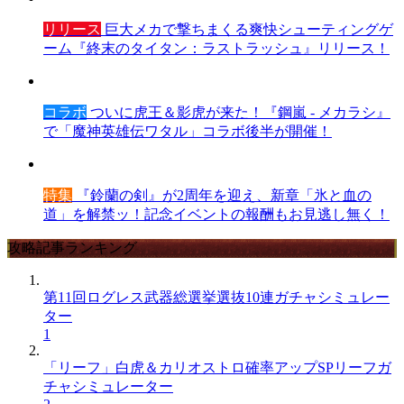
リリース
巨大メカで撃ちまくる爽快シューティングゲ
ーム『終末のタイタン：ラストラッシュ』リリース！
コラボ
ついに虎王＆影虎が来た！『鋼嵐 - メカラシ』
で「魔神英雄伝ワタル」コラボ後半が開催！
特集
『鈴蘭の剣』が2周年を迎え、新章「氷と血の
道」を解禁ッ！記念イベントの報酬もお見逃し無く！
攻略記事ランキング
第11回ログレス武器総選挙選抜10連ガチャシミュレー
ター
1
「リーフ」白虎＆カリオストロ確率アップSPリーフガ
チャシミュレーター