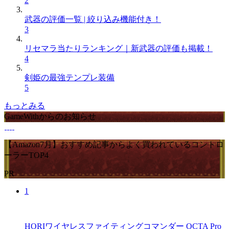
2
武器の評価一覧 | 絞り込み機能付き！
3
リセマラ当たりランキング｜新武器の評価も掲載！
4
剣姫の最強テンプレ装備
5
もっとみる
GameWithからのお知らせ
【Amazon7月】おすすめ記事からよく買われているコントロ
ーラーTOP4
PR
1
HORIワイヤレスファイティングコマンダー OCTA Pro