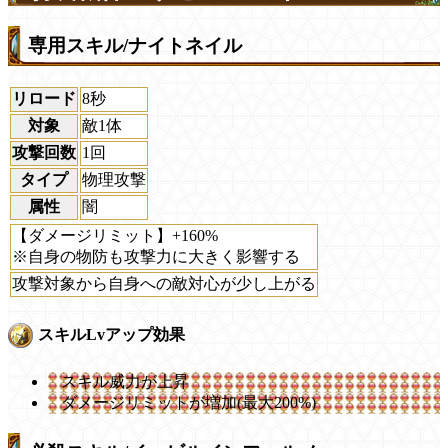
専用スキル/ナイトネイル
リロード
8秒
対象
敵1体
攻撃回数
1回
タイプ
物理攻撃
属性
闇
【ダメージリミット】+160%
※自身の物防も攻撃力に大きく影響する
攻撃対象から自身への敵対心が少し上がる
スキルLvアップ効果
スキル威力が上昇
ダメージリミットが増加(最大200%)