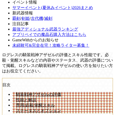
イベント情報
サマーイベント(夏休みイベント)2026まとめ
新武器情報
覇剣
/
剣姫
/
古代機
/
滅剣
注目記事
最強アディショナル武器ランキング
アプリペイでの魔晶石購入方法はこちら
GameWithからのお知らせ
未経験可&完全在宅！攻略ライター募集！
ログレスの騎装戦神アザゼルの評価とスキル性能です。必
殺・覚醒スキルなどの内容やステータス、武器の評価につい
て掲載。ログレスの騎装戦神アザゼルの使い方を知りたい方
はお役立てください。
目次
騎装戦神アザゼルの評価
性能と解説
専用/必殺/覚醒スキル
ステータスとオプション