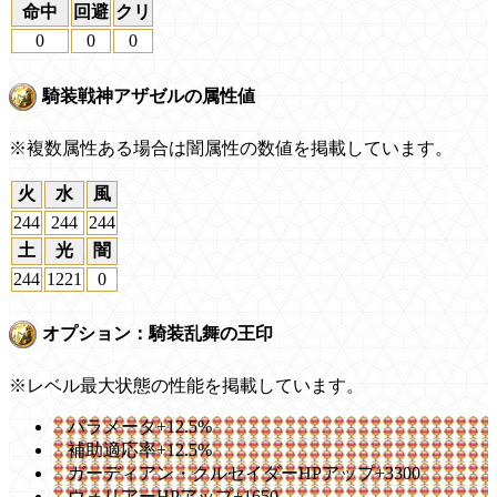
命中
回避
クリ
0
0
0
騎装戦神アザゼルの属性値
※複数属性ある場合は闇属性の数値を掲載しています。
火
水
風
244
244
244
土
光
闇
244
1221
0
オプション：騎装乱舞の王印
※レベル最大状態の性能を掲載しています。
パラメータ+12.5%
補助適応率+12.5%
ガーディアン・クルセイダーHPアップ+3300
ウォリアーHPアップ+1650