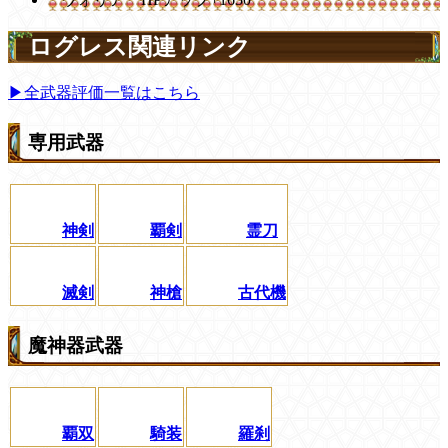
ログレス関連リンク
▶全武器評価一覧はこちら
専用武器
神剣
覇剣
霊刀
滅剣
神槍
古代機
魔神器武器
覇双
騎装
羅刹