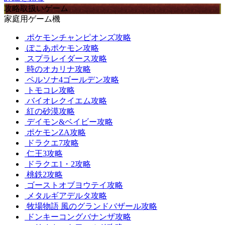
攻略取扱いゲーム
家庭用ゲーム機
ポケモンチャンピオンズ攻略
ぽこあポケモン攻略
スプラレイダース攻略
時のオカリナ攻略
ペルソナ4ゴールデン攻略
トモコレ攻略
バイオレクイエム攻略
紅の砂漠攻略
デイモン&ベイビー攻略
ポケモンZA攻略
ドラクエ7攻略
仁王3攻略
ドラクエ1・2攻略
桃鉄2攻略
ゴーストオブヨウテイ攻略
メタルギアデルタ攻略
牧場物語 風のグランドバザール攻略
ドンキーコングバナンザ攻略