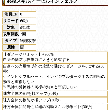
必殺スキル/イービルインフェルノ
消費EP
0
リロード
60秒
対象
敵1体
攻撃回数
2回
タイプ
物理攻撃
属性
闇
【ダメージリミット】+800%
自身の物防も攻撃力に大きく影響する
自身への光属性以外の攻撃で受けるダメージを0にする(30
秒)
※インビシブルハート、インビジブルダークネスの同様の
効果と重複しない
※戦神の魔神器の同様の効果と重複しない
味方全体のHPを極アップ(30秒)
味方全体の物防が極アップ(30秒)
味方全体に闇属性武器の補助スキル効果+1回(30秒)