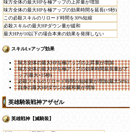
味方全体の最大HPを極アップの上昇量が増加
味方全体の最大HPを極アップの効果時間を延長(+9秒)
この必殺スキルのリロード時間を30%短縮
必殺スキルの最大HPダウン量が緩和
最大HPが10以下の場合本来の効果を発揮しない
スキルLvアップ効果
味方全体の最大HPを極アップの上昇量が増加
味方全体の最大HPを極アップの効果時間延長量がア
ップ(最大+15秒)
必殺スキルのリロード時間の短縮量が増加(最大50%)
自身の最大HPダウンの緩和量が増加
英雄騎装戦神アザゼル
英雄戦神【滅騎装】