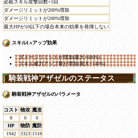
必殺スキル攻撃回数+1回
ダメージリミットが200%増加
ダメージリミットが200%増加
最大HPが10以下の場合本来の効果を発揮しない
スキルLvアップ効果
ダメージリミットが増加(最大+600%)
スキル威力アップ量が増加(最大+140%)
騎装戦神アザゼルのステータス
騎装戦神アザゼルのパラメータ
コスト
物攻
魔攻
8
0
0
HP
物防
魔防
1942
3323
1518