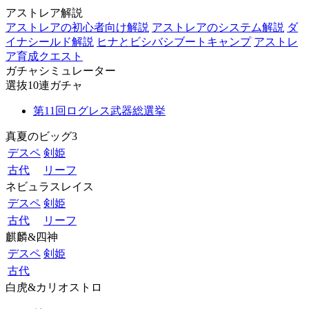
アストレア解説
アストレアの初心者向け解説
アストレアのシステム解説
ダ
イナシールド解説
ヒナとビシバシブートキャンプ
アストレ
ア育成クエスト
ガチャシミュレーター
選抜10連ガチャ
第11回ログレス武器総選挙
真夏のビッグ3
デスペ
剣姫
古代
リーフ
ネビュラスレイス
デスペ
剣姫
古代
リーフ
麒麟&四神
デスペ
剣姫
古代
白虎&カリオストロ