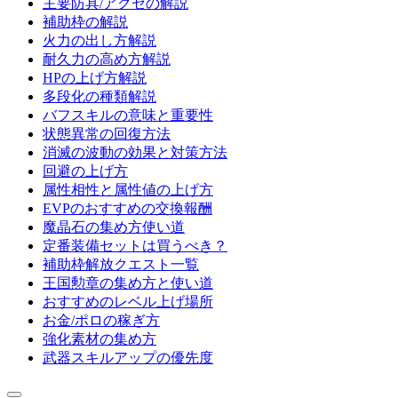
主要防具/アクセの解説
補助枠の解説
火力の出し方解説
耐久力の高め方解説
HPの上げ方解説
多段化の種類解説
バフスキルの意味と重要性
状態異常の回復方法
消滅の波動の効果と対策方法
回避の上げ方
属性相性と属性値の上げ方
EVPのおすすめの交換報酬
魔晶石の集め方使い道
定番装備セットは買うべき？
補助枠解放クエスト一覧
王国勲章の集め方と使い道
おすすめのレベル上げ場所
お金/ポロの稼ぎ方
強化素材の集め方
武器スキルアップの優先度