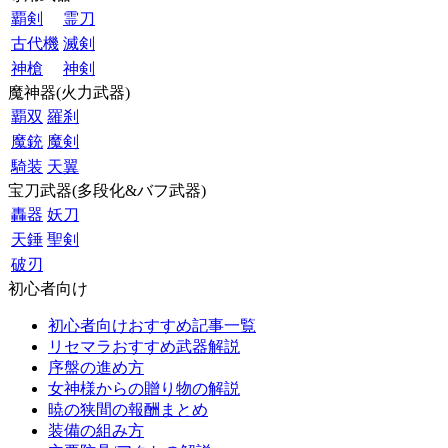
覇剣
霊刀
古代機
滅剣
神槍
神剣
魔神器(火力武器)
覇双
羅刹
魔銃
魔剣
騎装
天翼
宝刀武器(多段化&バフ武器)
轟器
妖刀
天錘
聖剣
破刃
初心者向け
初心者向けおすすめ記事一覧
リセマラおすすめ武器解説
序盤の進め方
女神様からの贈り物の解説
暁の狭間の報酬まとめ
装備の組み方