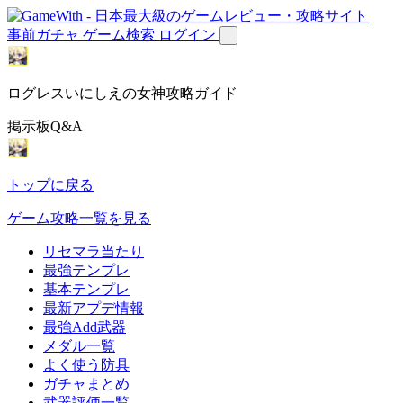
事前ガチャ
ゲーム検索
ログイン
ログレスいにしえの女神攻略ガイド
掲示板Q&A
トップに戻る
ゲーム攻略一覧を見る
リセマラ当たり
最強テンプレ
基本テンプレ
最新アプデ情報
最強Add武器
メダル一覧
よく使う防具
ガチャまとめ
武器評価一覧