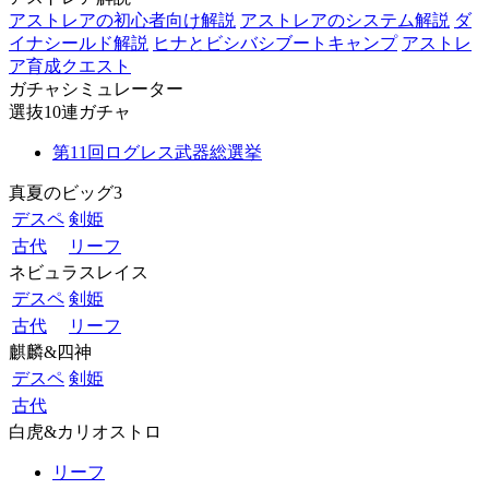
アストレアの初心者向け解説
アストレアのシステム解説
ダ
イナシールド解説
ヒナとビシバシブートキャンプ
アストレ
ア育成クエスト
ガチャシミュレーター
選抜10連ガチャ
第11回ログレス武器総選挙
真夏のビッグ3
デスペ
剣姫
古代
リーフ
ネビュラスレイス
デスペ
剣姫
古代
リーフ
麒麟&四神
デスペ
剣姫
古代
白虎&カリオストロ
リーフ