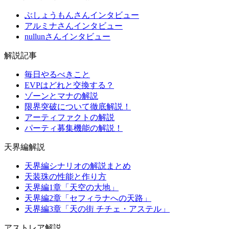
ぶしょうもんさんインタビュー
アルミナさんインタビュー
nullunさんインタビュー
解説記事
毎日やるべきこと
EVPはどれと交換する？
ゾーンとマナの解説
限界突破について徹底解説！
アーティファクトの解説
パーティ募集機能の解説！
天界編解説
天界編シナリオの解説まとめ
天装珠の性能と作り方
天界編1章「天空の大地」
天界編2章「セフィラナへの天路」
天界編3章「天の街 チチェ・アステル」
アストレア解説