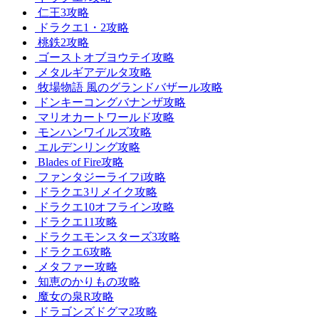
仁王3攻略
ドラクエ1・2攻略
桃鉄2攻略
ゴーストオブヨウテイ攻略
メタルギアデルタ攻略
牧場物語 風のグランドバザール攻略
ドンキーコングバナンザ攻略
マリオカートワールド攻略
モンハンワイルズ攻略
エルデンリング攻略
Blades of Fire攻略
ファンタジーライフi攻略
ドラクエ3リメイク攻略
ドラクエ10オフライン攻略
ドラクエ11攻略
ドラクエモンスターズ3攻略
ドラクエ6攻略
メタファー攻略
知恵のかりもの攻略
魔女の泉R攻略
ドラゴンズドグマ2攻略