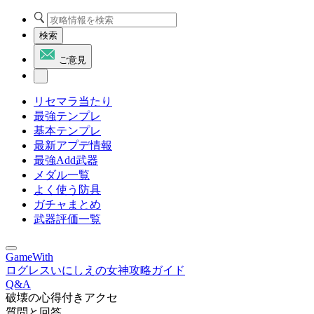
検索
ご意見
リセマラ当たり
最強テンプレ
基本テンプレ
最新アプデ情報
最強Add武器
メダル一覧
よく使う防具
ガチャまとめ
武器評価一覧
GameWith
ログレスいにしえの女神攻略ガイド
Q&A
破壊の心得付きアクセ
質問と回答